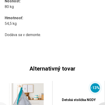
Nosnosť
:
80
kg
Hmotnosť
:
54,5
kg
Dodáva sa v
demonte
.
Alternativný tovar
-13%
Detská stolička NODY