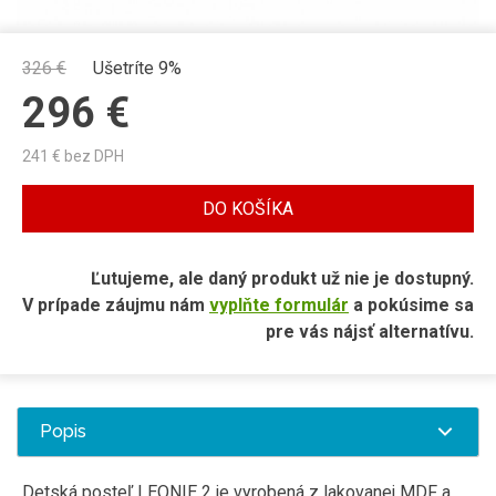
326
€
Ušetríte 9%
296
€
241
€ bez DPH
DO KOŠÍKA
Ľutujeme, ale daný produkt už nie je dostupný.
V prípade záujmu nám
vyplňte formulár
a pokúsime sa
pre vás nájsť alternatívu.
Popis
Detská
posteľ
LEONIE
2
je vyrobená
z lakovanej
MDF
a