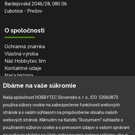
Bardejovská 2046/28, 080 06
Ľubotice - Prešov
O spoločnosti
Ochranná známka
Vlastná výroba
Náš Hobbytec tím
Kontaktné údaje
Naša história
Kariéra
Dbáme na vaše súkromie
Naša spoločnosť HOBBYTEC Slovensko s. r. o., IČO: 53060873
Pre zákazníka
používa súbory cookie na zabezpečenie funkčnosti webových
stránok a s vaším súhlasom na prispôsobenie obsahu našich
Garancia najlepšej ceny
webových stránok. Kliknutím na tlačidlo "Rozumiem" súhlasíte s
Užívateľský manuál
používaním súborov cookie a s prenosom údajov o vašom správaní
Obchodné podmienky
na webovej stránke na účely zobrazovania cielenej reklamy, ako aj