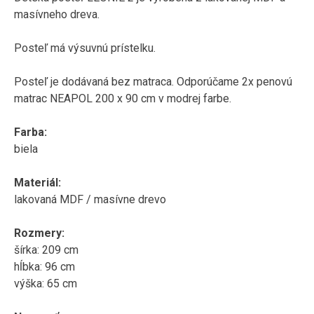
masívneho
dreva
.
Posteľ má
výsuvnú
prístelku.
Posteľ
je dodávaná
bez
matraca
.
Odporúčame
2x
penovú
matrac
NEAPOL
200
x
90
cm
v modrej
farbe
.
Farba
:
biela
Materiál
:
lakovaná
MDF
/
masívne
drevo
Rozmery
:
šírka
:
209
cm
hĺbka
:
96
cm
výška:
65
cm