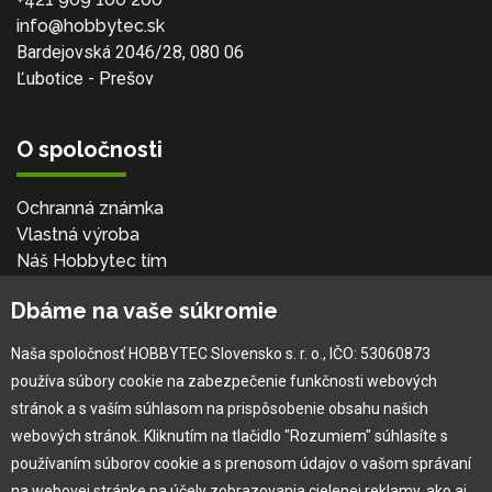
info@hobbytec.sk
Bardejovská 2046/28, 080 06
Ľubotice - Prešov
O spoločnosti
Ochranná známka
Vlastná výroba
Náš Hobbytec tím
Kontaktné údaje
Dbáme na vaše súkromie
Naša história
Kariéra
Naša spoločnosť HOBBYTEC Slovensko s. r. o., IČO: 53060873
používa súbory cookie na zabezpečenie funkčnosti webových
Pre zákazníka
stránok a s vaším súhlasom na prispôsobenie obsahu našich
webových stránok. Kliknutím na tlačidlo "Rozumiem" súhlasíte s
používaním súborov cookie a s prenosom údajov o vašom správaní
Garancia najlepšej ceny
na webovej stránke na účely zobrazovania cielenej reklamy, ako aj