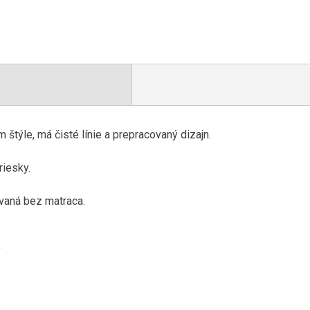
štýle, má čisté línie a prepracovaný dizajn.
riesky.
ávaná bez matraca.
ý