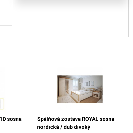
S1D sosna
Spálňová zostava ROYAL sosna
nordická / dub divoký