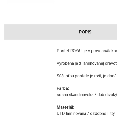
POPIS
Posteľ ROYAL je v provensálskom 
Vyrobená je z laminovanej drevot
Súčasťou postele je rošt, je dod
Farba:
sosna škandinávska / dub divok
Materiál:
DTD laminovaná / ozdobné lišty