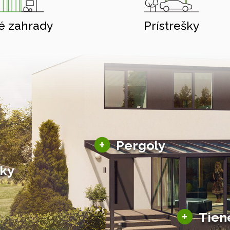
é zahrady
Prístrešky
Hliníkové pergoly
+
Pergoly
Bioklimatické pergoly
šky
Altány a zastrešenie
šky
Solárne pergoly
ky pre auto
+
Tien
Tienenie