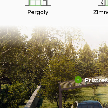
Pergoly
Zimn
+
Prístre
Hliníkové prístre
Solárne prístreš