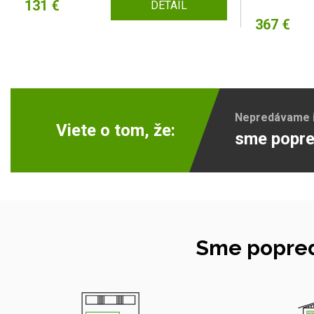
131 €
DETAIL
367 €
Nepredávame ib
Viete o tom, že:
sme popre
Sme popred