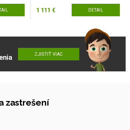
1 111 €
TAIL
DETAIL
ZJISTIŤ VIAC
enia
 zastrešení