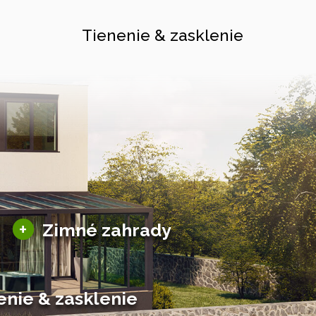
Tienenie & zasklenie
Sezónne zimné záhrady
+
Zimné zahrady
Hliníkové zimné záhrady
Posuvné zimné záhrady
Solárne zimné záhrady
enie & zasklenie