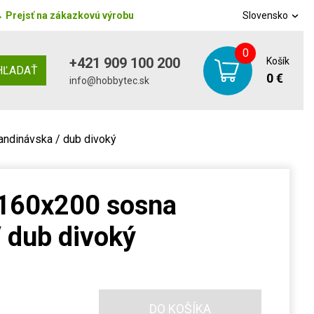
→
Prejsť na zákazkovú výrobu
Slovensko
0
+421 909 100 200
Košík
HĽADAŤ
0 €
info@hobbytec.sk
ndinávska / dub divoký
160x200 sosna
 dub divoký
DO KOŠÍKA