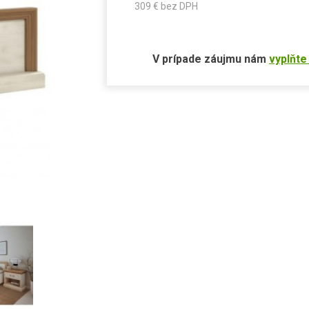
309
€ bez DPH
V prípade záujmu nám
vyplňte