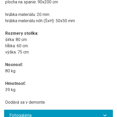
plocha na spanie: 90x200 cm
hrúbka
materiálu
:
20
mm
hrúbka
materiálu
nôh
(
ŠxH
)
:
50x50
mm
Rozmery stolíka:
šírka: 80 cm
hĺbka: 60 cm
výška: 75 cm
Nosnosť:
80 kg
Hmotnosť:
39 kg
Dodává sa v demonte.
Fotogaléria