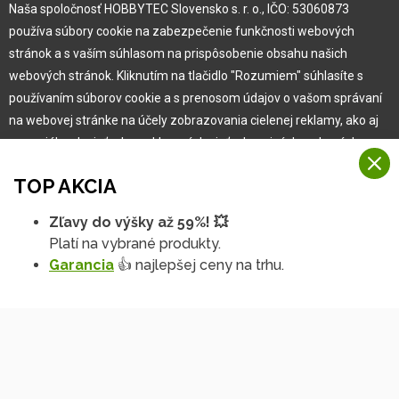
Naša spoločnosť HOBBYTEC Slovensko s. r. o., IČO: 53060873
Vlastná výroba
Náš Hobbytec tím
používa súbory cookie na zabezpečenie funkčnosti webových
Kontaktné údaje
stránok a s vaším súhlasom na prispôsobenie obsahu našich
Naša história
webových stránok. Kliknutím na tlačidlo "Rozumiem" súhlasíte s
Kariéra
používaním súborov cookie a s prenosom údajov o vašom správaní
na webovej stránke na účely zobrazovania cielenej reklamy, ako aj
na sociálnych sieťach a reklamných sieťach na iných webových
Pre zákazníka
stránkach a meraniach.
TOP AKCIA
Viac informácií
Garancia najlepšej ceny
Zľavy do výšky až 59%! 💥
Užívateľský manuál
Na našich webových stránkach používame niekoľko kategórií
Platí na vybrané produkty.
Obchodné podmienky
Rozumiem
súborov cookie:
Garancia
👍 najlepšej ceny na trhu.
Zákazník & partner
Technické súbory cookie
Reklamácia
Podrobné nastavenia
Tieto údaje sú nevyhnutne potrebné na fungovanie stránky a funkcií,
Novinky
ktoré sa rozhodnete používať. Bez nich by naša webová stránka
nefungovala, napr. by ste sa nemohli prihlásiť do svojho
používateľského účtu.
Funkčné súbory cookie