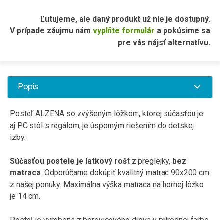
Ľutujeme, ale daný produkt už nie je dostupný.
V prípade záujmu nám
vyplňte formulár
a pokúsime sa
pre vás nájsť alternatívu.
Popis
Posteľ ALZENA so zvýšeným lôžkom, ktorej súčasťou je
aj PC stôl s regálom, je úsporným riešením do detskej
izby.
Súčasťou postele
je
latkový
rošt
z preglejky,
bez
matraca
.
Odporúčame
dokúpiť
kvalitný
matrac 90x200
cm
z našej
ponuky
.
Maximálna
výška
matraca na
hornej
lôžko
je
14
cm
.
Posteľ je vyrobená z borovicového dreva v prírodnej farbe,