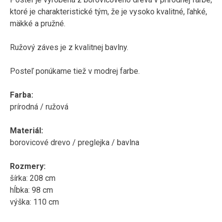
ktoré je charakteristické tým, že je vysoko kvalitné, ľahké,
mäkké a pružné.
Ružový záves je z kvalitnej bavlny.
Posteľ ponúkame tiež
v
modrej
farbe
.
Farba:
prírodná / ružová
Materiál:
borovicové drevo / preglejka / bavlna
Rozmery:
šírka: 208 cm
hĺbka: 98 cm
výška: 110 cm