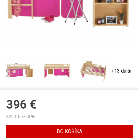
+13 další
396
€
322
€ bez DPH
DO KOŠÍKA