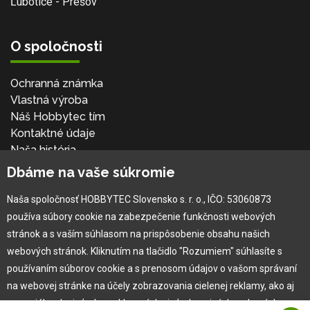
Ľubotice - Prešov
O spoločnosti
Ochranná známka
Vlastná výroba
Náš Hobbytec tím
Kontaktné údaje
Naša história
Kariéra
Dbáme na vaše súkromie
Naša spoločnosť HOBBYTEC Slovensko s. r. o., IČO: 53060873
Pre zákazníka
používa súbory cookie na zabezpečenie funkčnosti webových
stránok a s vaším súhlasom na prispôsobenie obsahu našich
Garancia najlepšej ceny
webových stránok. Kliknutím na tlačidlo "Rozumiem" súhlasíte s
Užívateľský manuál
používaním súborov cookie a s prenosom údajov o vašom správaní
Obchodné podmienky
na webovej stránke na účely zobrazovania cielenej reklamy, ako aj
Zákazník & partner
na sociálnych sieťach a reklamných sieťach na iných webových