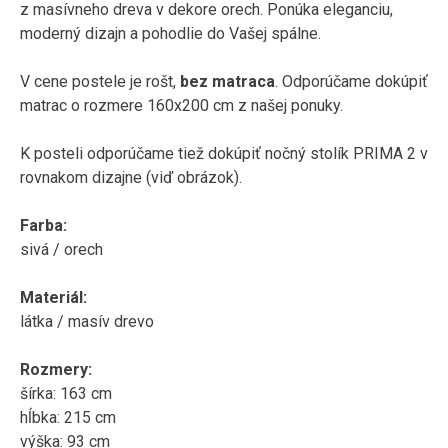
z masívneho dreva v dekore orech. Ponúka eleganciu,
moderný dizajn a pohodlie do Vašej spálne.
V cene postele je rošt,
bez matraca
. Odporúčame dokúpiť
matrac o rozmere 160x200 cm z našej ponuky.
K posteli odporúčame tiež dokúpiť nočný stolík PRIMA 2 v
rovnakom dizajne (viď obrázok).
Farba:
sivá / orech
Materiál:
látka / masív drevo
Rozmery:
šírka: 163 cm
hĺbka: 215 cm
výška: 93 cm