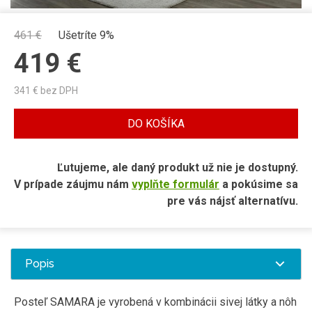
461
€
Ušetríte 9%
419
€
341
€ bez DPH
DO KOŠÍKA
Ľutujeme, ale daný produkt už nie je dostupný.
V prípade záujmu nám
vyplňte formulár
a pokúsime sa
pre vás nájsť alternatívu.
Popis
Posteľ SAMARA je vyrobená v kombinácii sivej látky a nôh