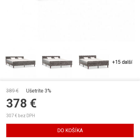
+15 další
389
€
Ušetríte 3%
378
€
307
€ bez DPH
DO KOŠÍKA