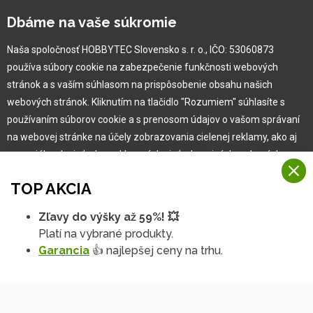
Kontaktné údaje
Dbáme na vaše súkromie
Naša história
Kariéra
Naša spoločnosť HOBBYTEC Slovensko s. r. o., IČO: 53060873
používa súbory cookie na zabezpečenie funkčnosti webových
Pre zákazníka
stránok a s vaším súhlasom na prispôsobenie obsahu našich
webových stránok. Kliknutím na tlačidlo "Rozumiem" súhlasíte s
používaním súborov cookie a s prenosom údajov o vašom správaní
Garancia najlepšej ceny
na webovej stránke na účely zobrazovania cielenej reklamy, ako aj
Užívateľský manuál
na sociálnych sieťach a reklamných sieťach na iných webových
Obchodné podmienky
stránkach a meraniach.
Zákazník & partner
TOP AKCIA
Reklamácia
Viac informácií
Novinky
Zľavy do výšky až 59%! 💥
Na našich webových stránkach používame niekoľko kategórií
Platí na vybrané produkty.
Rozumiem
súborov cookie:
Garancia
👍 najlepšej ceny na trhu.
Technické súbory cookie
Podrobné nastavenia
Tieto údaje sú nevyhnutne potrebné na fungovanie stránky a funkcií,
ktoré sa rozhodnete používať. Bez nich by naša webová stránka
nefungovala, napr. by ste sa nemohli prihlásiť do svojho