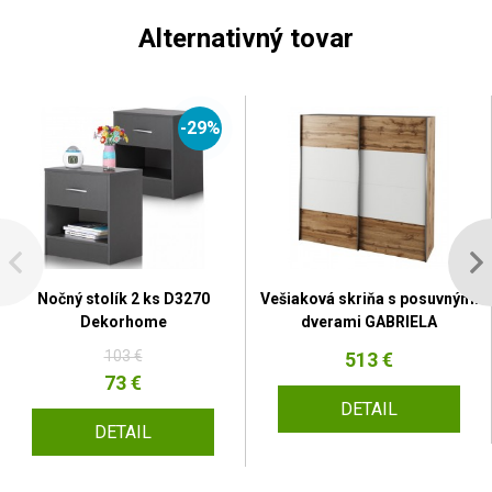
Alternativný tovar
-29%
Nočný stolík 2 ks D3270
Vešiaková skriňa s posuvnými
Dekorhome
dverami GABRIELA
103 €
513 €
73 €
DETAIL
DETAIL