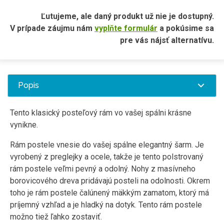
Ľutujeme, ale daný produkt už nie je dostupný.
V prípade záujmu nám
vyplňte formulár
a pokúsime sa
pre vás nájsť alternatívu.
Popis
Tento klasický posteľový rám vo vašej spálni krásne
vynikne.
Rám postele vnesie do vašej spálne elegantný šarm. Je
vyrobený z preglejky a ocele, takže je tento polstrovaný
rám postele veľmi pevný a odolný. Nohy z masívneho
borovicového dreva pridávajú posteli na odolnosti. Okrem
toho je rám postele čalúnený mäkkým zamatom, ktorý má
príjemný vzhľad a je hladký na dotyk. Tento rám postele
možno tiež ľahko zostaviť.