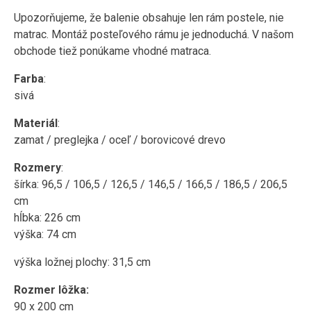
Upozorňujeme, že balenie obsahuje len rám postele, nie
matrac. Montáž posteľového rámu je jednoduchá. V našom
obchode tiež ponúkame vhodné matraca.
Farba
:
sivá
Materiál
:
zamat / preglejka / oceľ / borovicové drevo
Rozmery
:
šírka: 96,5 / 106,5 / 126,5 / 146,5 / 166,5 / 186,5 / 206,5
cm
hĺbka: 226 cm
výška: 74 cm
výška ložnej plochy: 31,5 cm
Rozmer lôžka:
90 x 200 cm