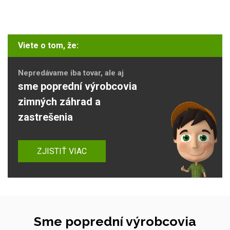
Viete o tom, že:
Nepredávame iba tovar, ale aj
sme poprední výrobcovia
zimných záhrad a
zastrešenia
ZJISTIŤ VIAC
Sme poprední výrobcovia