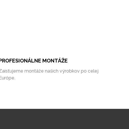
PROFESIONÁLNE MONTÁŽE
Zaisťujeme montáže našich výrobkov po celej
Európe.
DIZAJN, KVALITA, CENA
Naše produkty v sebe kombinujú nadčasové