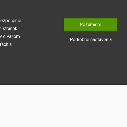
spracovanie, kvalitné materiály a bezkonkurenčnú
cenu na trhu.
bezpečenie
Rozumiem
 stránok.
ov o vašom
Podrobné nastavenia
ťach a
y naša webová
Prihlásiť sa
medzi ne