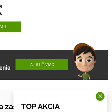
M
v.
TAIL
ZJISTIŤ VIAC
enia
TOP AKCIA
 zastrešení