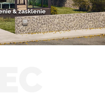
Solárne zimné záhrady
enie & zasklenie
EC