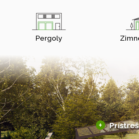
Pergoly
Zimn
+
Prístre
Hliníkové prístre