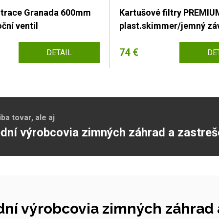
iltrace Granada 600mm
Kartušové filtry PREMIU
ční ventil
plast.skimmer/jemný zá
74 €
DETAIL
DE
a tovar, ale aj
dní výrobcovia zimných záhrad a zastreš
ní výrobcovia zimných záhrad a