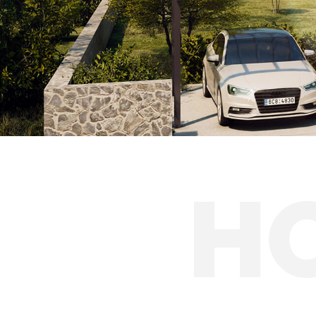
Solárne prístreš
H