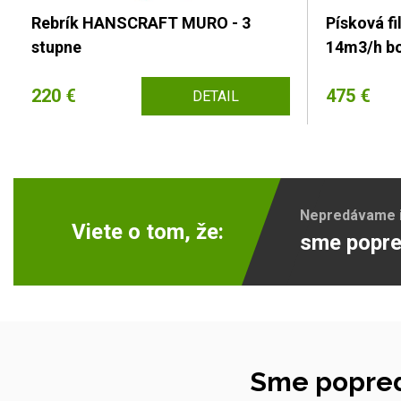
Rebrík HANSCRAFT MURO - 3
Písková f
stupne
14m3/h bo
220 €
475 €
DETAIL
Nepredávame ib
Viete o tom, že:
sme popre
Sme popred