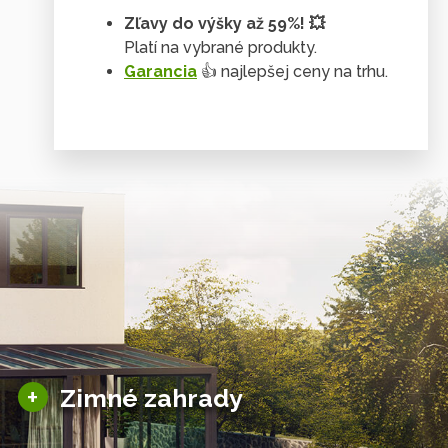
Zľavy do výšky až 59%! 💥
Platí na vybrané produkty.
Garancia
👍 najlepšej ceny na trhu.
Tienenie & zasklenie
Sezónne zimné záhrady
+
Zimné zahrady
Hliníkové zimné záhrady
Posuvné zimné záhrady