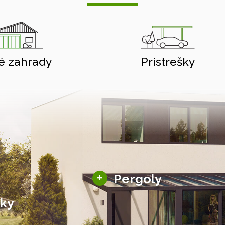
é zahrady
Prístrešky
Hliníkové pergoly
+
Pergoly
Bioklimatické pergoly
šky
Altány a zastrešenie
šky
Solárne pergoly