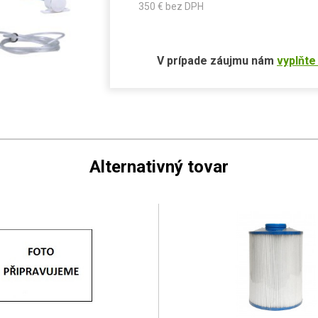
350
€ bez DPH
V prípade záujmu nám
vyplňte
Alternativný tovar