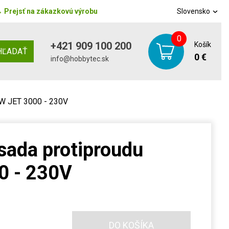
→
Prejsť na zákazkovú výrobu
Slovensko
0
+421 909 100 200
Košík
HĽADAŤ
0 €
info@hobbytec.sk
OW JET 3000 - 230V
sada protiproudu
0 - 230V
DO KOŠÍKA