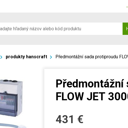
produkty hanscraft
Předmontážní sada protiproudu FL
Předmontážní 
FLOW JET 300
431
€