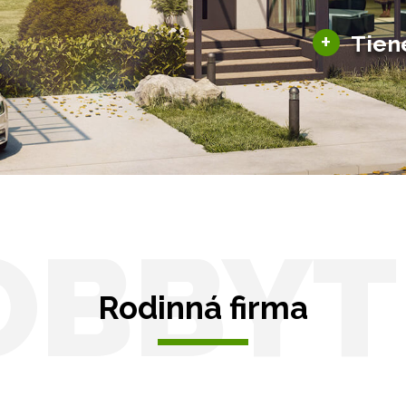
ky pre auto
+
Tien
Tienenie
Zasklenie
OBBYT
Rodinná firma