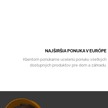
NAJŠIRŠIA PONUKA V EURÓPE
Klientom ponúkame ucelenú ponuku všetkých
dostupných produktov pre dom a záhradu.
VLASTNÁ VÝROB
Pri našej práci sa opierame o vlastnú výrobu. Tá ná