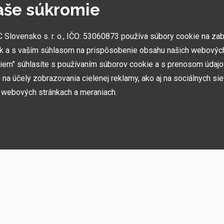
aše súkromie
.
lovensko s. r. o., IČO: 53060873 používa súbory cookie na za
k a s vaším súhlasom na prispôsobenie obsahu našich webových
miem" súhlasíte s používaním súborov cookie a s prenosom údaj
NAJVÄČŠIE SHOWROOMY
na účely zobrazovania cielenej reklamy, ako aj na sociálnych sie
Vytvorili sme najväčšie ukážkové centrá svojho druhu
h webových stránkach a meraniach.
v ČR a SK. Nájdete nás v Prahe a Prešove.
h používame niekoľko kategórií súborov cookie:
ií, akcií, noviniek
rebné na fungovanie stránky a funkcií, ktoré sa rozhodnete používať. Bez nich b
ste sa nemohli prihlásiť do svojho používateľského účtu.
ujú zapamätať si vaše základné voľby a zlepšiť používateľské prostredie. Patrí 