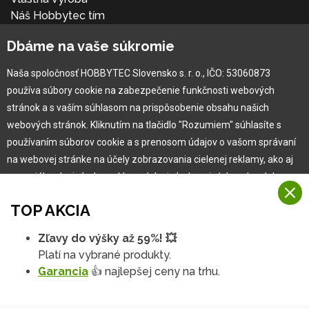
Náš Hobbytec tím
Kontaktné údaje
Dbáme na vaše súkromie
Naša história
Kariéra
Naša spoločnosť HOBBYTEC Slovensko s. r. o., IČO: 53060873
používa súbory cookie na zabezpečenie funkčnosti webových
Pre zákazníka
stránok a s vaším súhlasom na prispôsobenie obsahu našich
webových stránok. Kliknutím na tlačidlo "Rozumiem" súhlasíte s
používaním súborov cookie a s prenosom údajov o vašom správaní
Garancia najlepšej ceny
na webovej stránke na účely zobrazovania cielenej reklamy, ako aj
Užívateľský manuál
na sociálnych sieťach a reklamných sieťach na iných webových
Obchodné podmienky
stránkach a meraniach.
Zákazník & partner
TOP AKCIA
Reklamácia
Viac informácií
Novinky
Zľavy do výšky až 59%! 💥
Na našich webových stránkach používame niekoľko kategórií
Platí na vybrané produkty.
Rozumiem
súborov cookie:
Garancia
👍 najlepšej ceny na trhu.
Technické súbory cookie
Podrobné nastavenia
Tieto údaje sú nevyhnutne potrebné na fungovanie stránky a funkcií,