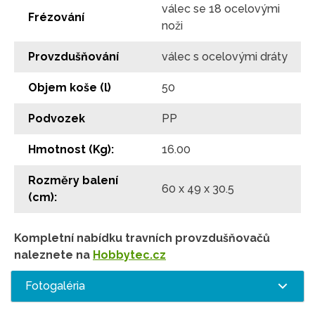
válec se 18 ocelovými
Frézování
noži
Provzdušňování
válec s ocelovými dráty
Objem koše (l)
50
Podvozek
PP
Hmotnost (Kg):
16.00
Rozměry balení
60 x 49 x 30.5
(cm):
Kompletní nabídku travních provzdušňovačů
naleznete na
Hobbytec.cz
Fotogaléria