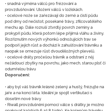
• snadná výměna válců pro frézování a
provzdušňování. Uložení válců v ložiskách.
• ocelové nože se zařezávají do země a čistí půdu
pod drny od nečistot, posekané trávy, zfilcovatělého
mechu ap. Dále rozruší ztvrdlý povrch zeminy a
prokypří půdu, která potom lépe přijímá vláhu a živiny.
Rozříznutím nových výhonků odnožujících trav se
podpoří jejich růst a dochází k zahušťování trávníku a
naopak se omezuje růst dvouděložných plevelů.
• ocelové dráty pročešou trávník a odstraní z něj
nežádoucí zbytky na povrchu, jako mech, starou plsť či
odumřelou trávu
Doporučení:
• aby byl váš trávník krásně zelený a hustý, frézujte na
jaře a na konci léta. Ideální je spojit vertikutaci s
dosetím nové trávy
• Riwall provzdušnění pomocí válce s drátky je možno
opakovat každých 6 až 8 týdnů. Ke kořenům trávníku