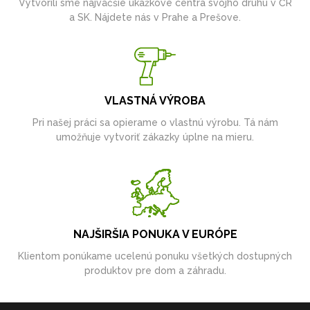
Vytvorili sme najväčšie ukážkové centrá svojho druhu v ČR
a SK. Nájdete nás v Prahe a Prešove.
VLASTNÁ VÝROBA
Pri našej práci sa opierame o vlastnú výrobu. Tá nám
umožňuje vytvoriť zákazky úplne na mieru.
NAJŠIRŠIA PONUKA V EURÓPE
Klientom ponúkame ucelenú ponuku všetkých dostupných
produktov pre dom a záhradu.