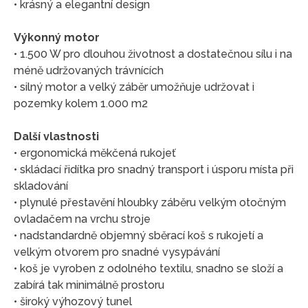
• krásný a elegantní design
Výkonný motor
• 1.500 W pro dlouhou životnost a dostatečnou sílu i na
méně udržovaných trávnících
• silný motor a velký záběr umožňuje udržovat i
pozemky kolem 1.000 m2
Další vlastnosti
• ergonomická měkčená rukojeť
• skládací řidítka pro snadný transport i úsporu místa při
skladování
• plynulé přestavění hloubky záběru velkým otočným
ovladačem na vrchu stroje
• nadstandardně objemný sběrací koš s rukojetí a
velkým otvorem pro snadné vysypávání
• koš je vyroben z odolného textilu, snadno se složí a
zabírá tak minimálně prostoru
• široký výhozový tunel