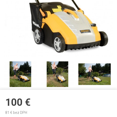
100
€
81
€ bez DPH