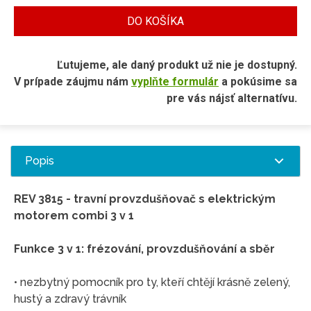
DO KOŠÍKA
Ľutujeme, ale daný produkt už nie je dostupný.
V prípade záujmu nám
vyplňte formulár
a pokúsime sa
pre vás nájsť alternatívu.
Popis
REV 3815 - travní provzdušňovač s elektrickým
motorem combi 3 v 1
Funkce 3 v 1: frézování, provzdušňování a sběr
• nezbytný pomocník pro ty, kteří chtějí krásně zelený,
hustý a zdravý trávník