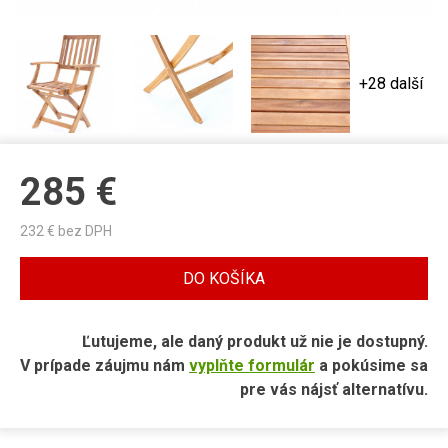
+28 další
285
€
232
€ bez DPH
DO KOŠÍKA
Ľutujeme, ale daný produkt už nie je dostupný.
V prípade záujmu nám
vyplňte formulár
a pokúsime sa
pre vás nájsť alternatívu.