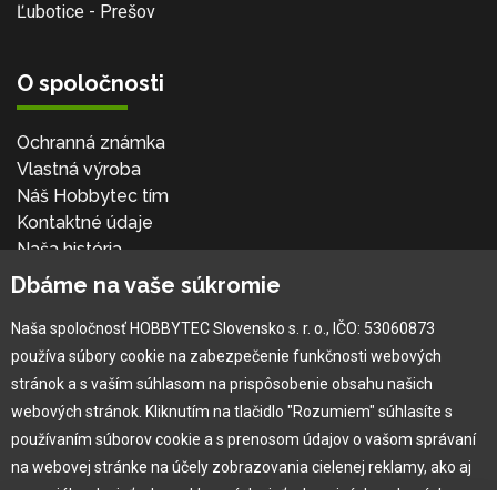
Ľubotice - Prešov
O spoločnosti
Ochranná známka
Vlastná výroba
Náš Hobbytec tím
Kontaktné údaje
Naša história
Kariéra
Dbáme na vaše súkromie
Naša spoločnosť HOBBYTEC Slovensko s. r. o., IČO: 53060873
Pre zákazníka
používa súbory cookie na zabezpečenie funkčnosti webových
stránok a s vaším súhlasom na prispôsobenie obsahu našich
Garancia najlepšej ceny
webových stránok. Kliknutím na tlačidlo "Rozumiem" súhlasíte s
Užívateľský manuál
používaním súborov cookie a s prenosom údajov o vašom správaní
Obchodné podmienky
na webovej stránke na účely zobrazovania cielenej reklamy, ako aj
Zákazník & partner
na sociálnych sieťach a reklamných sieťach na iných webových