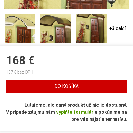
+3 další
168
€
137
€ bez DPH
DO KOŠÍKA
Ľutujeme, ale daný produkt už nie je dostupný.
V prípade záujmu nám
vyplňte formulár
a pokúsime sa
pre vás nájsť alternatívu.