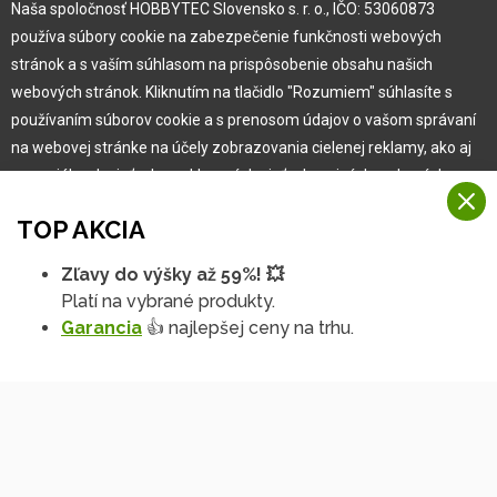
Naša spoločnosť HOBBYTEC Slovensko s. r. o., IČO: 53060873
Pre zákazníka
používa súbory cookie na zabezpečenie funkčnosti webových
stránok a s vaším súhlasom na prispôsobenie obsahu našich
Garancia najlepšej ceny
webových stránok. Kliknutím na tlačidlo "Rozumiem" súhlasíte s
Užívateľský manuál
používaním súborov cookie a s prenosom údajov o vašom správaní
Obchodné podmienky
na webovej stránke na účely zobrazovania cielenej reklamy, ako aj
Zákazník & partner
na sociálnych sieťach a reklamných sieťach na iných webových
Reklamácia
stránkach a meraniach.
Novinky
TOP AKCIA
Viac informácií
Zľavy do výšky až 59%! 💥
Na našich webových stránkach používame niekoľko kategórií
Platí na vybrané produkty.
Rozumiem
súborov cookie:
Garancia
👍 najlepšej ceny na trhu.
Technické súbory cookie
Podrobné nastavenia
Tieto údaje sú nevyhnutne potrebné na fungovanie stránky a funkcií,
ktoré sa rozhodnete používať. Bez nich by naša webová stránka
nefungovala, napr. by ste sa nemohli prihlásiť do svojho
používateľského účtu.
Copyright © 2010 -
2026
HOBBYTEC
,
info@hobbytec.sk
,
Funkčné súbory cookie