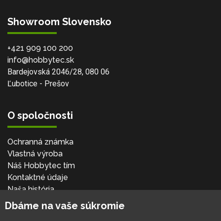
Showroom Slovensko
+421 909 100 200
info@hobbytec.sk
Bardejovská 2046/28, 080 06
Ľubotice - Prešov
O spoločnosti
Ochranná známka
Vlastná výroba
Náš Hobbytec tím
Kontaktné údaje
Naša história
Kariéra
Dbáme na vaše súkromie