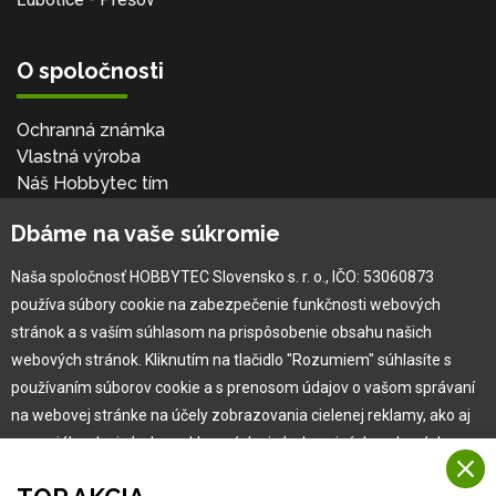
O spoločnosti
Ochranná známka
Vlastná výroba
Náš Hobbytec tím
Kontaktné údaje
Dbáme na vaše súkromie
Naša história
Kariéra
Naša spoločnosť HOBBYTEC Slovensko s. r. o., IČO: 53060873
používa súbory cookie na zabezpečenie funkčnosti webových
Pre zákazníka
stránok a s vaším súhlasom na prispôsobenie obsahu našich
webových stránok. Kliknutím na tlačidlo "Rozumiem" súhlasíte s
používaním súborov cookie a s prenosom údajov o vašom správaní
Garancia najlepšej ceny
na webovej stránke na účely zobrazovania cielenej reklamy, ako aj
Užívateľský manuál
na sociálnych sieťach a reklamných sieťach na iných webových
Obchodné podmienky
stránkach a meraniach.
Zákazník & partner