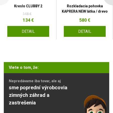
Kreslo CLUBBY 2
Rozkladacia pohovka
KAPRERA NEW látka / drevo
148 €
134 €
580 €
DETAIL
DETAIL
Viete o tom, že:
Nepredávame iba tovar, ale aj
sme poprední výrobcovia
zimných záhrad a
zastrešenia