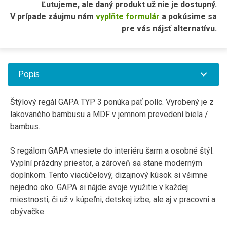
Ľutujeme, ale daný produkt už nie je dostupný.
V prípade záujmu nám
vyplňte formulár
a pokúsime sa
pre vás nájsť alternatívu.
Popis
Štýlový regál GAPA TYP 3 ponúka päť políc. Vyrobený je z
lakovaného bambusu a MDF v jemnom prevedení biela /
bambus.
S
regálom
GAPA vnesiete do interiéru šarm a osobné štýl.
Vyplní
prázdny priestor
, a zároveň sa stane moderným
doplnkom. Tento viacúčelový, dizajnový kúsok si všimne
nejedno oko. GAPA si nájde svoje využitie v každej
miestnosti, či už v kúpeľni, detskej izbe, ale aj v pracovni a
obývačke.