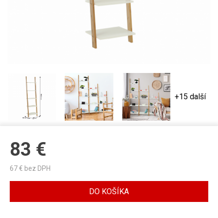
+15 další
83
€
67
€ bez DPH
DO KOŠÍKA