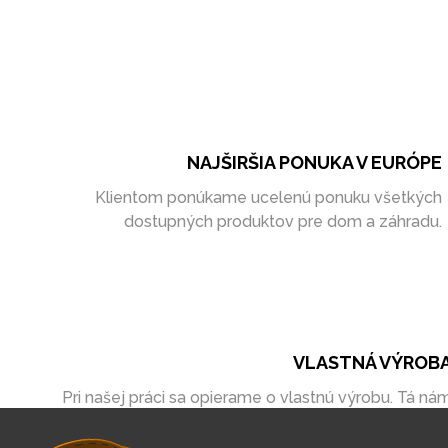
NAJŠIRŠIA PONUKA V EURÓPE
Klientom ponúkame ucelenú ponuku všetkých
dostupných produktov pre dom a záhradu.
VLASTNÁ VÝROB
Pri našej práci sa opierame o vlastnú výrobu. Tá ná
umožňuje vytvoriť zákazky úplne na mieru