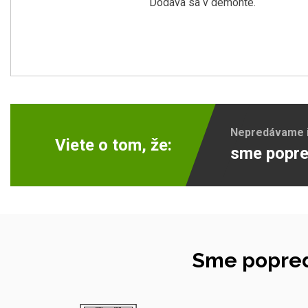
Dodáva sa v demonte.
Nepredávame ib
Viete o tom, že:
sme popre
Sme popred