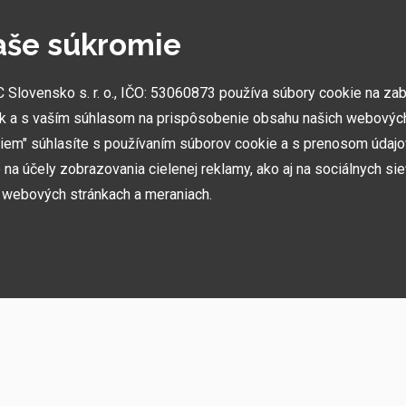
aše súkromie
NAJVÄČŠIE SHOWROOMY
lovensko s. r. o., IČO: 53060873 používa súbory cookie na za
Vytvorili sme najväčšie ukážkové centrá svojho druhu
k a s vaším súhlasom na prispôsobenie obsahu našich webových
v ČR a SK. Nájdete nás v Prahe a Prešove.
miem" súhlasíte s používaním súborov cookie a s prenosom údaj
na účely zobrazovania cielenej reklamy, ako aj na sociálnych sie
h webových stránkach a meraniach.
ií, akcií, noviniek
h používame niekoľko kategórií súborov cookie:
rebné na fungovanie stránky a funkcií, ktoré sa rozhodnete používať. Bez nich b
ste sa nemohli prihlásiť do svojho používateľského účtu.