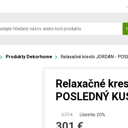
Produkty Dekorhome
Relaxačné kreslo JORDAN - PO
Relaxačné kre
POSLEDNÝ KU
377
€
Ušetríte 20%
301
€