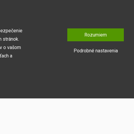
bezpečenie
Rozumiem
 stránok.
ov o vašom
Podrobné nastavenia
ťach a
Prihlásiť sa
y naša webová