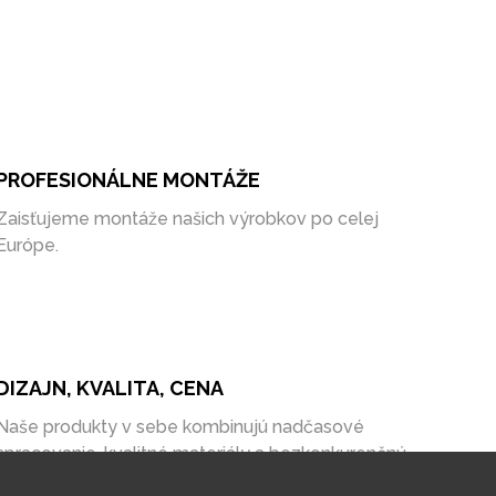
PROFESIONÁLNE MONTÁŽE
Zaisťujeme montáže našich výrobkov po celej
Európe.
DIZAJN, KVALITA, CENA
Naše produkty v sebe kombinujú nadčasové
spracovanie, kvalitné materiály a bezkonkurenčnú
cenu na trhu.