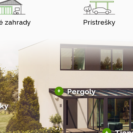
é zahrady
Prístrešky
Hliníkové pergoly
+
Pergoly
Bioklimatické pergoly
šky
Altány a zastrešenie
šky
Solárne pergoly
ky pre auto
+
Tien