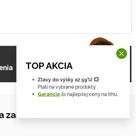
TOP AKCIA
ZJISTIŤ VIAC
enia
Zľavy do výšky až 59%! 💥
Platí na vybrané produkty.
Garancia
👍 najlepšej ceny na trhu.
 zastrešení