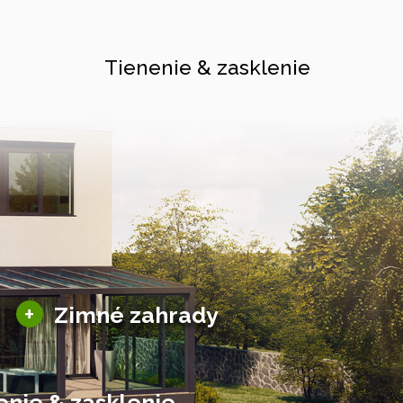
Tienenie & zasklenie
Sezónne zimné záhrady
+
Zimné zahrady
Hliníkové zimné záhrady
Posuvné zimné záhrady
Solárne zimné záhrady
enie & zasklenie