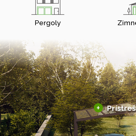
Pergoly
Zimn
+
Prístre
Hliníkové prístre
Solárne prístreš