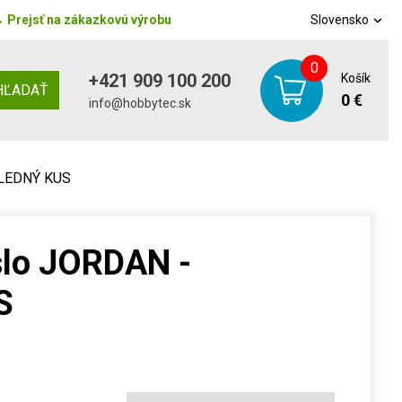
→
Prejsť na zákazkovú výrobu
Slovensko
0
+421 909 100 200
Košík
HĽADAŤ
0 €
info@hobbytec.sk
SLEDNÝ KUS
slo JORDAN -
S