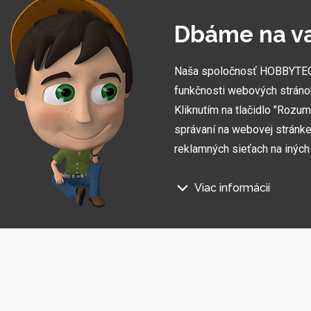
Dbáme na v
Naša spoločnosť HOBBYTEC S
funkčnosti webových stráno
Kliknutím na tlačidlo "Rozu
správaní na webovej stránke 
reklamných sieťach na inýc
Viac informácií
Prihláste sa na odber informác
Na našich webových stránkac
Súhlasím so
spracovaním osobných údajov
.
Technické súbory cookie
Tieto údaje sú nevyhnutne pot
stránka nefungovala, napr. by 
Funkčné súbory cookie