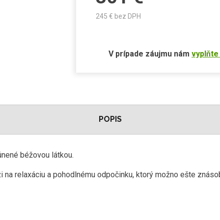
245
€ bez DPH
V prípade záujmu nám
vyplňte
POPIS
lúnené
béžovou
látkou
.
i na relaxáciu a pohodlnému odpočinku, ktorý možno ešte znásob