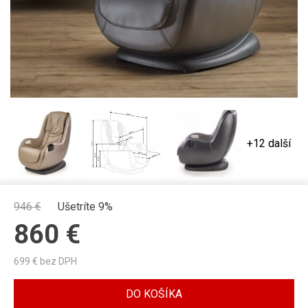
+12 další
946
€
Ušetríte 9%
860
€
699
€ bez DPH
DO KOŠÍKA