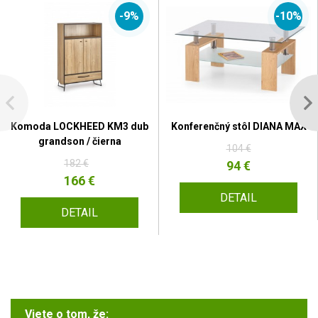
-9%
-10%
Komoda LOCKHEED KM3 dub
Konferenčný stôl DIANA MAX
grandson / čierna
104 €
182 €
94 €
166 €
DETAIL
DETAIL
Viete o tom, že: