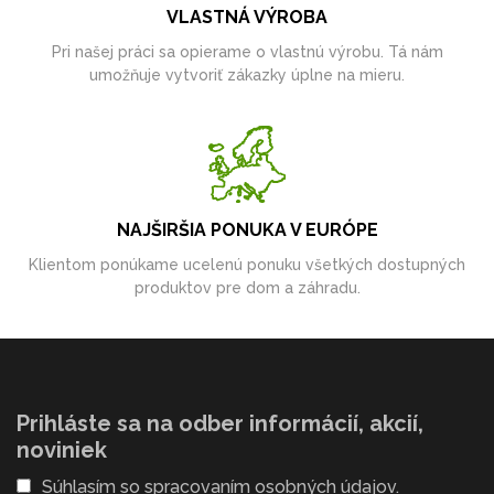
VLASTNÁ VÝROBA
Pri našej práci sa opierame o vlastnú výrobu. Tá nám
umožňuje vytvoriť zákazky úplne na mieru.
NAJŠIRŠIA PONUKA V EURÓPE
Klientom ponúkame ucelenú ponuku všetkých dostupných
produktov pre dom a záhradu.
Prihláste sa na odber informácií, akcií,
noviniek
Súhlasím so
spracovaním osobných údajov
.