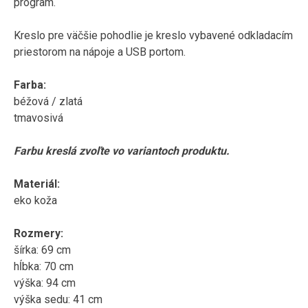
program.
Kreslo pre väčšie
pohodlie
je kreslo
vybavené
odkladacím
priestorom na
nápoje a
USB
portom
.
Farba
:
béžová
/
zlatá
tmavo
siv
á
Farbu
kreslá
zvoľte
vo
variantoch
produktu
.
Materiál
:
eko
koža
Rozmery
:
šírka
:
69
cm
hĺbka
:
70
cm
výška:
94
cm
výška sedu
:
41
cm