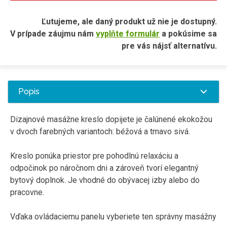
Ľutujeme, ale daný produkt už nie je dostupný.
V prípade záujmu nám
vyplňte formulár
a pokúsime sa
pre vás nájsť alternatívu.
Popis
Dizajnové
masážne
kreslo
dopijete
je
čalúnené
ekokožou
v dvoch
farebných
variantoch
:
béžová
a
tmavo
sivá
.
Kreslo
ponúka priestor pre
pohodlnú
relaxáciu
a
odpočinok po
náročnom dni
a
zároveň tvorí
elegantný
bytový doplnok
.
Je
vhodné
do obývacej
izby alebo
do
pracovne
.
Vďaka
ovládaciemu
panelu
vyberiete ten správny masážny