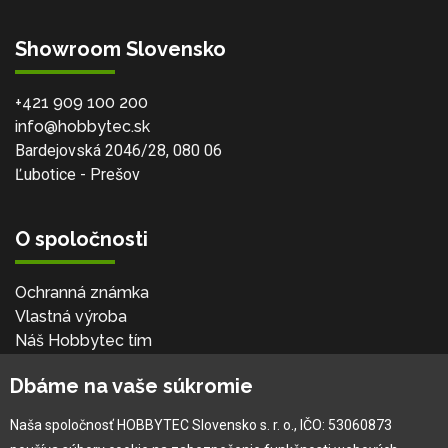
Showroom Slovensko
+421 909 100 200
info@hobbytec.sk
Bardejovská 2046/28, 080 06
Ľubotice - Prešov
O spoločnosti
Ochranná známka
Vlastná výroba
Náš Hobbytec tím
Kontaktné údaje
Dbáme na vaše súkromie
Naša história
Kariéra
Naša spoločnosť HOBBYTEC Slovensko s. r. o., IČO: 53060873