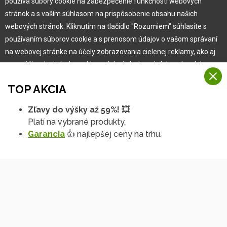
používa súbory cookie na zabezpečenie funkčnosti webových
Pre zákazníka
stránok a s vaším súhlasom na prispôsobenie obsahu našich
webových stránok. Kliknutím na tlačidlo "Rozumiem" súhlasíte s
používaním súborov cookie a s prenosom údajov o vašom správaní
Garancia najlepšej ceny
na webovej stránke na účely zobrazovania cielenej reklamy, ako aj
Užívateľský manuál
na sociálnych sieťach a reklamných sieťach na iných webových
Obchodné podmienky
stránkach a meraniach.
Zákazník & partner
TOP AKCIA
Reklamácia
Viac informácií
Novinky
Zľavy do výšky až 59%! 💥
Na našich webových stránkach používame niekoľko kategórií
Platí na vybrané produkty.
Rozumiem
súborov cookie:
Garancia
👍 najlepšej ceny na trhu.
Technické súbory cookie
Podrobné nastavenia
Tieto údaje sú nevyhnutne potrebné na fungovanie stránky a funkcií,
ktoré sa rozhodnete používať. Bez nich by naša webová stránka
nefungovala, napr. by ste sa nemohli prihlásiť do svojho
používateľského účtu.
Funkčné súbory cookie
Tieto súbory cookie nám umožňujú zapamätať si vaše základné voľby
Copyright © 2010 -
2026
HOBBYTEC
,
info@hobbytec.sk
,