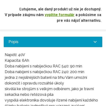
Ľutujeme, ale daný produkt už nie je dostupný.
V prípade záujmu nám
vyplňte formulár
a pokúsime sa
pre vás nájsť alternatívu.
Popis
Napětí: 40V
Kapacita: 6Ah
Doba nabíjení s nabíječkou RAC 540: 90 min
Doba nabíjení s nabíječkou RAC 240: 200 min
jedna z nejsilnějších baterií na trhu Vám umožní
dokončit i opravdu rozsáhlé úkoly
skvělá ke strojům s velkým odběrem, jako je travní
sekačka nebo řetězová pila
vyspělá elektronika dovoluje řízené nabíjení každého
článku baterie jednotlivě pro výrazné zvýšení