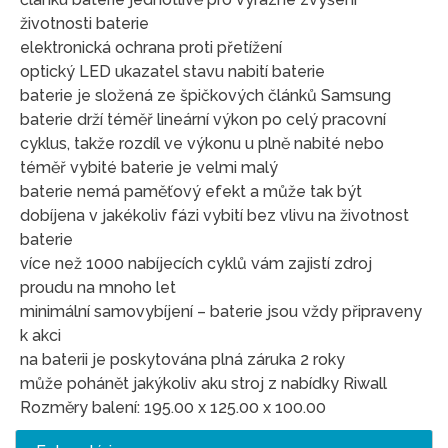
životnosti baterie
elektronická ochrana proti přetížení
optický LED ukazatel stavu nabití baterie
baterie je složená ze špičkových článků Samsung
baterie drží téměř lineární výkon po celý pracovní
cyklus, takže rozdíl ve výkonu u plně nabité nebo
téměř vybité baterie je velmi malý
baterie nemá paměťový efekt a může tak být
dobíjena v jakékoliv fázi vybití bez vlivu na životnost
baterie
více než 1000 nabíjecích cyklů vám zajistí zdroj
proudu na mnoho let
minimální samovybíjení – baterie jsou vždy připraveny
k akci
na baterii je poskytována plná záruka 2 roky
může pohánět jakýkoliv aku stroj z nabídky Riwall
Rozměry balení: 195.00 x 125.00 x 100.00