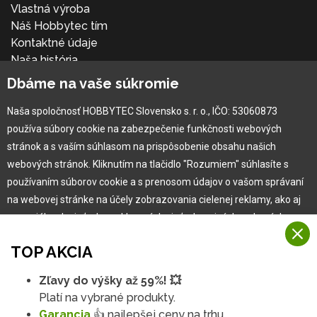
Vlastná výroba
Náš Hobbytec tím
Kontaktné údaje
Naša história
Kariéra
Dbáme na vaše súkromie
Naša spoločnosť HOBBYTEC Slovensko s. r. o., IČO: 53060873
Pre zákazníka
používa súbory cookie na zabezpečenie funkčnosti webových
stránok a s vaším súhlasom na prispôsobenie obsahu našich
Garancia najlepšej ceny
webových stránok. Kliknutím na tlačidlo "Rozumiem" súhlasíte s
Užívateľský manuál
používaním súborov cookie a s prenosom údajov o vašom správaní
Obchodné podmienky
na webovej stránke na účely zobrazovania cielenej reklamy, ako aj
Zákazník & partner
na sociálnych sieťach a reklamných sieťach na iných webových
Reklamácia
stránkach a meraniach.
Novinky
TOP AKCIA
Viac informácií
Zľavy do výšky až 59%! 💥
Na našich webových stránkach používame niekoľko kategórií
Platí na vybrané produkty.
Rozumiem
súborov cookie:
Garancia
👍 najlepšej ceny na trhu.