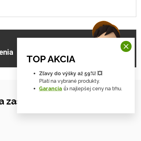
ZJISTIŤ VIAC
enia
TOP AKCIA
Zľavy do výšky až 59%! 💥
Platí na vybrané produkty.
Garancia
👍 najlepšej ceny na trhu.
 zastrešení