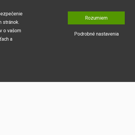
bezpečenie
Rozumiem
 stránok.
ov o vašom
Podrobné nastavenia
ťach a
Prihlásiť sa
y naša webová
medzi ne