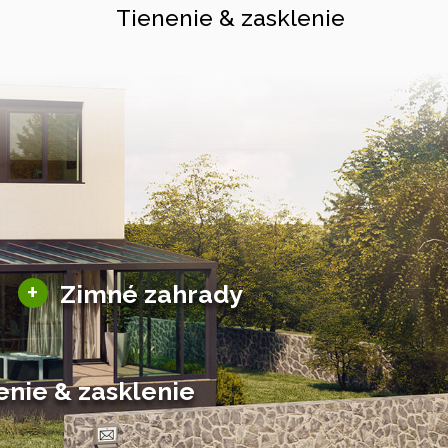
Tienenie & zasklenie
Sezónne zimné záhrady
+
Zimné zahrady
Hliníkové zimné záhrady
Posuvné zimné záhrady
Solárne zimné záhrady
enie & zasklenie