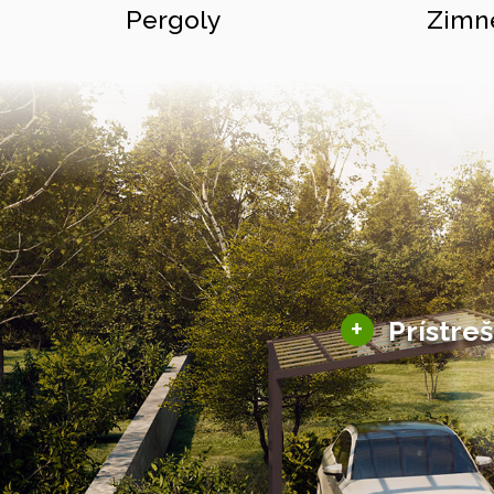
Pergoly
Zimn
+
Prístre
Hliníkové prístre
Solárne prístreš