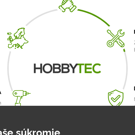
A
m
.
aše súkromie