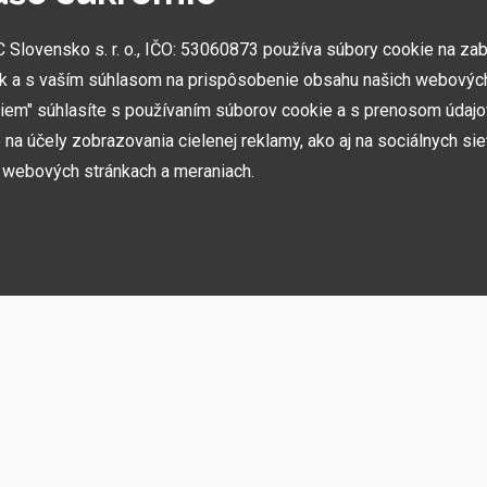
NAJVÄČŠIE SHOWROOMY
lovensko s. r. o., IČO: 53060873 používa súbory cookie na za
Vytvorili sme najväčšie ukážkové centrá svojho druhu
k a s vaším súhlasom na prispôsobenie obsahu našich webových
v ČR a SK. Nájdete nás v Prahe a Prešove.
miem" súhlasíte s používaním súborov cookie a s prenosom údaj
na účely zobrazovania cielenej reklamy, ako aj na sociálnych sie
h webových stránkach a meraniach.
ií, akcií, noviniek
h používame niekoľko kategórií súborov cookie:
rebné na fungovanie stránky a funkcií, ktoré sa rozhodnete používať. Bez nich b
ste sa nemohli prihlásiť do svojho používateľského účtu.
ujú zapamätať si vaše základné voľby a zlepšiť používateľské prostredie. Patrí 
o jazyka alebo možnosť trvalého prihlásenia.