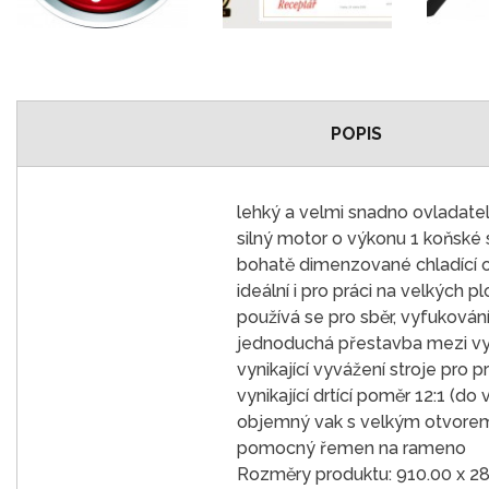
POPIS
lehký a velmi snadno ovladate
silný motor o výkonu 1 koňské s
bohatě dimenzované chladící o
ideální i pro práci na velkých p
používá se pro sběr, vyfukování
jednoduchá přestavba mezi 
vynikající vyvážení stroje pro p
vynikající drtící poměr 12:1 (d
objemný vak s velkým otvorem
pomocný řemen na rameno
Rozměry produktu: 910.00 x 28