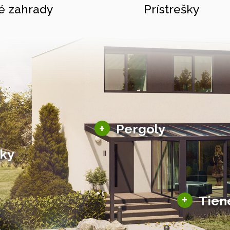
é zahrady
Prístrešky
Hliníkové pergoly
+
Pergoly
Bioklimatické pergoly
šky
Altány a zastrešenie
šky
Solárne pergoly
ky pre auto
+
Tien
Tienenie
Zasklenie