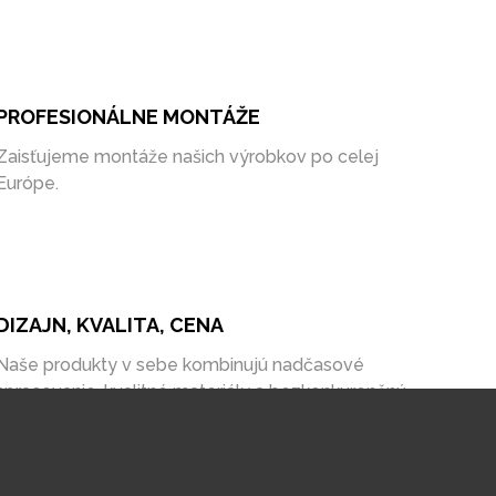
PROFESIONÁLNE MONTÁŽE
Zaisťujeme montáže našich výrobkov po celej
Európe.
DIZAJN, KVALITA, CENA
Naše produkty v sebe kombinujú nadčasové
spracovanie, kvalitné materiály a bezkonkurenčnú
cenu na trhu.