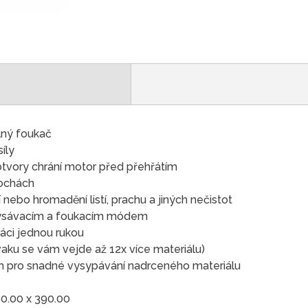
lný foukač
íly
tvory chrání motor před přehřátím
lochách
 nebo hromadění listí, prachu a jiných nečistot
vysávacím a foukacím módem
ráci jednou rukou
o vaku se vám vejde až 12x více materiálu)
 pro snadné vysypávání nadrceného materiálu
0.00 x 390.00