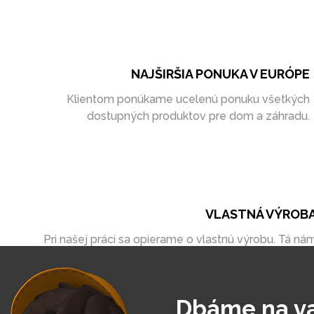
NAJŠIRŠIA PONUKA V EURÓPE
Klientom ponúkame ucelenú ponuku všetkých
dostupných produktov pre dom a záhradu.
VLASTNÁ VÝROB
Pri našej práci sa opierame o vlastnú výrobu. Tá ná
umožňuje vytvoriť zákazky úplne na mieru
Dbáme na v