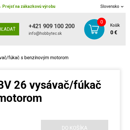
→
Prejsť na zákazkovú výrobu
Slovensko
0
+421 909 100 200
Košík
HĽADAŤ
0 €
info@hobbytec.sk
vač/fúkač s benzínovým motorom
BV 26 vysávač/fúkač
 motorom
DO KOŠÍKA