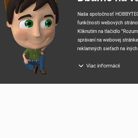
Naša spoločnosť HOBBYTEC S
funkčnosti webových stráno
Kliknutím na tlačidlo "Rozu
správaní na webovej stránke 
reklamných sieťach na inýc
Viac informácií
Prihláste sa na odber informác
Na našich webových stránkac
Súhlasím so
spracovaním osobných údajov
.
Technické súbory cookie
Tieto údaje sú nevyhnutne pot
stránka nefungovala, napr. by 
Funkčné súbory cookie
Tieto súbory cookie nám umožň
napríklad zapamätanie si vášh