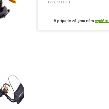
129
€ bez DPH
V prípade záujmu nám
vyplňte