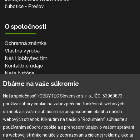
Ľubotice - Prešov
O spoločnosti
Ochranná známka
Vlastná výroba
Náš Hobbytec tím
Kontaktné údaje
Naša história
Kariéra
Dbáme na vaše súkromie
Naša spoločnosť HOBBYTEC Slovensko s. r. o., IČO: 53060873
Pre zákazníka
používa súbory cookie na zabezpečenie funkčnosti webových
stránok a s vaším súhlasom na prispôsobenie obsahu našich
Garancia najlepšej ceny
webových stránok. Kliknutím na tlačidlo "Rozumiem" súhlasíte s
Užívateľský manuál
používaním súborov cookie a s prenosom údajov o vašom správaní
Obchodné podmienky
na webovej stránke na účely zobrazovania cielenej reklamy, ako aj