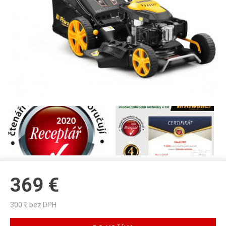
369
€
300
€ bez DPH