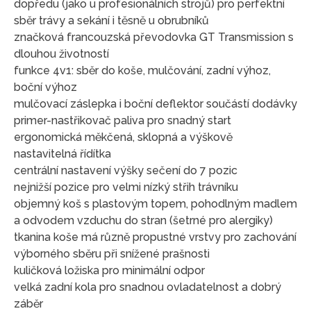
dopředu (jako u profesionálních strojů) pro perfektní
sběr trávy a sekání i těsně u obrubníků
značková francouzská převodovka GT Transmission s
dlouhou životností
funkce 4v1: sběr do koše, mulčování, zadní výhoz,
boční výhoz
mulčovací záslepka i boční deflektor součástí dodávky
primer-nastřikovač paliva pro snadný start
ergonomická měkčená, sklopná a výškově
nastavitelná řídítka
centrální nastavení výšky sečení do 7 pozic
nejnižší pozice pro velmi nízký střih trávníku
objemný koš s plastovým topem, pohodlným madlem
a odvodem vzduchu do stran (šetrné pro alergiky)
tkanina koše má různě propustné vrstvy pro zachování
výborného sběru při snížené prašnosti
kuličková ložiska pro minimální odpor
velká zadní kola pro snadnou ovladatelnost a dobrý
záběr