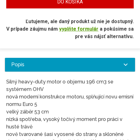
DO KOŠÍKA
Ľutujeme, ale daný produkt už nie je dostupný.
V prípade záujmu nám
vyplňte formulár
a pokúsime sa
pre vás nájsť alternatívu.
Popis
Silný heavy-duty motor o objemu 196 cm3 se
systémem OHV
nová moderní konstrukce motoru, splňující novu emisní
normu Euro 5
velký záběr 53 cm
nízká spotřeba, vysoký točivý moment pro práci v
husté trávě
nově tvarované šasi vyosené do strany a skloněné