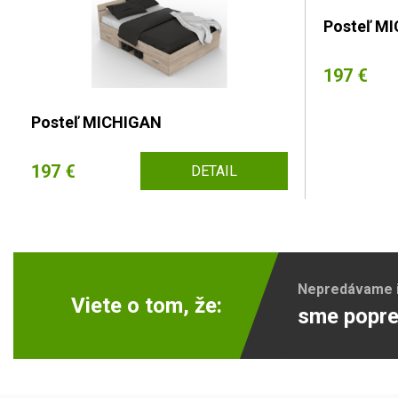
Posteľ M
197 €
Posteľ MICHIGAN
197 €
DETAIL
Nepredávame ib
Viete o tom, že:
sme popre