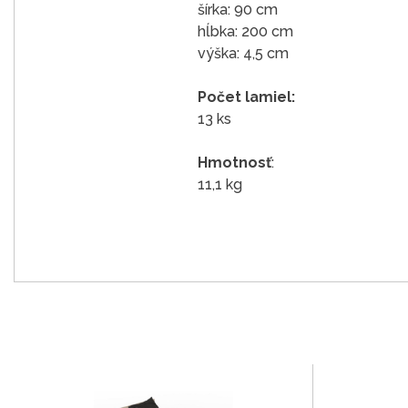
šírka: 90 cm
hĺbka: 200 cm
výška: 4,5 cm
Počet lamiel:
13 ks
Hmotnosť
:
11,1 kg