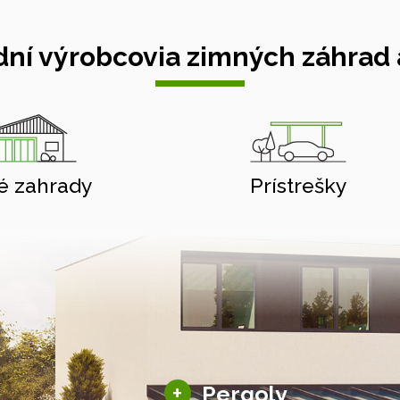
ní výrobcovia zimných záhrad a
é zahrady
Prístrešky
Hliníkové pergoly
+
Pergoly