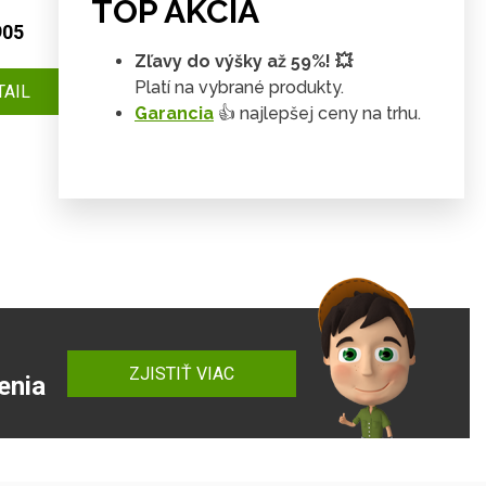
TOP AKCIA
905
Posteľ SUMATRA 90x200 cm
Zľavy do výšky až 59%! 💥
232 €
Platí na vybrané produkty.
TAIL
DETAIL
211 €
Garancia
👍 najlepšej ceny na trhu.
ZJISTIŤ VIAC
enia