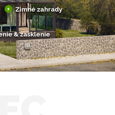
Sezónne zimné záhrady
+
Zimné zahrady
Hliníkové zimné záhrady
Posuvné zimné záhrady
Solárne zimné záhrady
enie & zasklenie
EC