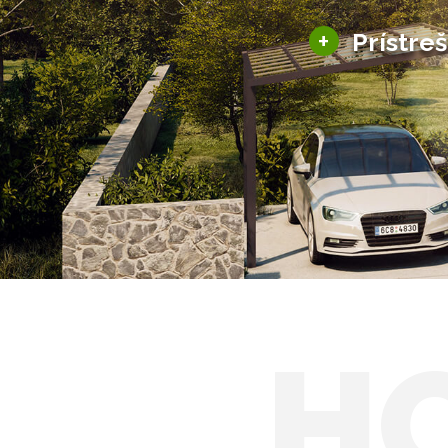
+
Prístre
Hliníkové prístre
Solárne prístreš
H