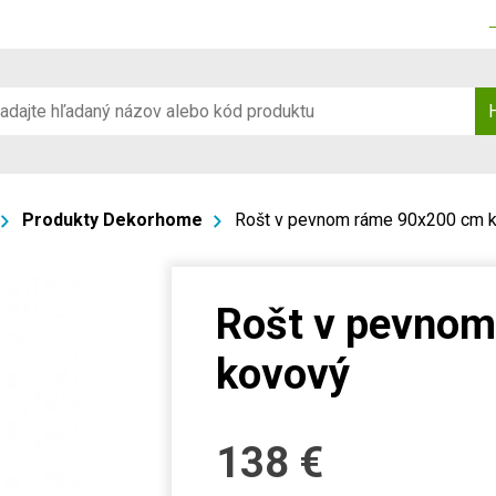
Produkty Dekorhome
Rošt v pevnom ráme 90x200 cm 
Rošt v pevno
kovový
138
€