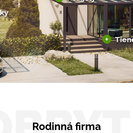
Bioklimatické pergoly
šky
Altány a zastrešenie
šky
Solárne pergoly
ky pre auto
+
Tien
Tienenie
Zasklenie
OBBYT
Rodinná firma