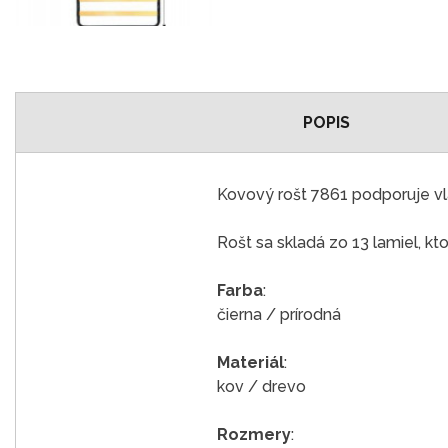
POPIS
Kovový rošt 7861 podporuje vl
Rošt sa skladá zo 13 lamiel,
Farba
:
čierna / prírodná
Materiál
:
kov / drevo
Rozmery
: