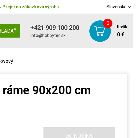
→
Prejsť na zákazkovú výrobu
Slovensko
0
+421 909 100 200
Košík
HĽADAŤ
0 €
info@hobbytec.sk
kovový
m ráme 90x200 cm
DO KOŠÍKA