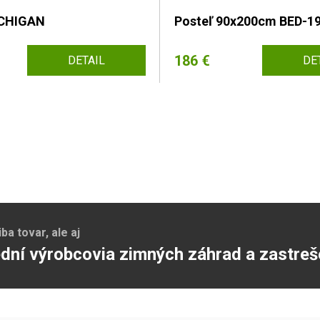
ICHIGAN
Posteľ 90x200cm BED-1
186 €
DETAIL
DE
a tovar, ale aj
dní výrobcovia zimných záhrad a zastreš