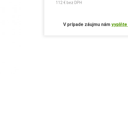
112
€ bez DPH
V prípade záujmu nám
vyplňte