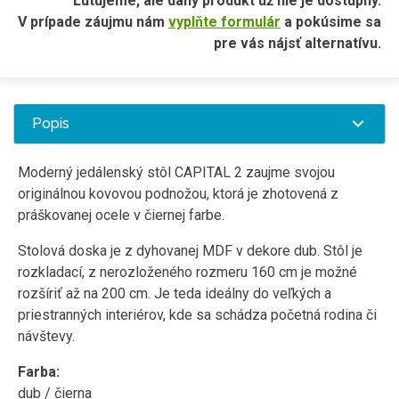
Ľutujeme, ale daný produkt už nie je dostupný.
V prípade záujmu nám
vyplňte formulár
a pokúsime sa
pre vás nájsť alternatívu.
Popis
Moderný jedálenský stôl CAPITAL 2 zaujme svojou
originálnou kovovou podnožou, ktorá je zhotovená z
práškovanej ocele v čiernej farbe.
Stolová doska je z dyhovanej MDF v dekore dub. Stôl je
rozkladací, z nerozloženého rozmeru 160 cm je možné
rozšíriť až na 200 cm. Je teda ideálny do veľkých a
priestranných interiérov, kde sa schádza početná rodina či
návštevy.
Farba:
dub / čierna