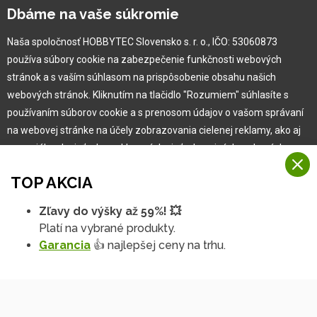
Kariéra
Dbáme na vaše súkromie
Naša spoločnosť HOBBYTEC Slovensko s. r. o., IČO: 53060873
Pre zákazníka
používa súbory cookie na zabezpečenie funkčnosti webových
stránok a s vaším súhlasom na prispôsobenie obsahu našich
Garancia najlepšej ceny
webových stránok. Kliknutím na tlačidlo "Rozumiem" súhlasíte s
Užívateľský manuál
používaním súborov cookie a s prenosom údajov o vašom správaní
Obchodné podmienky
na webovej stránke na účely zobrazovania cielenej reklamy, ako aj
Zákazník & partner
na sociálnych sieťach a reklamných sieťach na iných webových
Reklamácia
stránkach a meraniach.
Novinky
TOP AKCIA
Viac informácií
Zľavy do výšky až 59%! 💥
Na našich webových stránkach používame niekoľko kategórií
Platí na vybrané produkty.
Rozumiem
súborov cookie:
Garancia
👍 najlepšej ceny na trhu.
Technické súbory cookie
Podrobné nastavenia
Tieto údaje sú nevyhnutne potrebné na fungovanie stránky a funkcií,
ktoré sa rozhodnete používať. Bez nich by naša webová stránka
nefungovala, napr. by ste sa nemohli prihlásiť do svojho