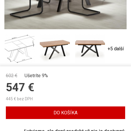
+5 další
602
€
Ušetríte 9%
547
€
445
€ bez DPH
DO KOŠÍKA