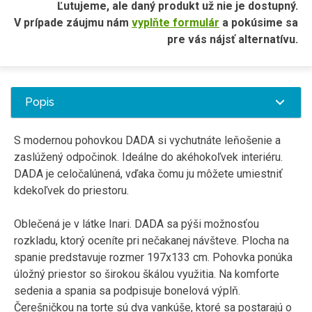
Ľutujeme, ale daný produkt už nie je dostupný.
V prípade záujmu nám
vyplňte formulár
a pokúsime sa
pre vás nájsť alternatívu.
Popis
S modernou pohovkou DADA si vychutnáte leňošenie a
zaslúžený odpočinok. Ideálne do akéhokoľvek interiéru.
DADA je celočalúnená, vďaka čomu ju môžete umiestniť
kdekoľvek do priestoru.
Oblečená je v látke Inari. DADA sa pýši možnosťou
rozkladu, ktorý oceníte pri nečakanej návšteve. Plocha na
spanie predstavuje rozmer 197x133 cm. Pohovka ponúka
úložný priestor so širokou škálou využitia. Na komforte
sedenia a spania sa podpisuje bonelová výplň.
Čerešničkou na torte sú dva vankúše, ktoré sa postarajú o