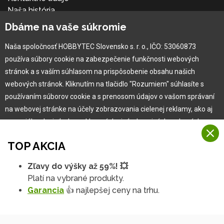
Naša história
Kariéra
Dbáme na vaše súkromie
Naša spoločnosť HOBBYTEC Slovensko s. r. o., IČO: 53060873
Pre zákazníka
používa súbory cookie na zabezpečenie funkčnosti webových
stránok a s vaším súhlasom na prispôsobenie obsahu našich
Garancia najlepšej ceny
webových stránok. Kliknutím na tlačidlo "Rozumiem" súhlasíte s
Užívateľský manuál
používaním súborov cookie a s prenosom údajov o vašom správaní
Obchodné podmienky
na webovej stránke na účely zobrazovania cielenej reklamy, ako aj
Zákazník & partner
na sociálnych sieťach a reklamných sieťach na iných webových
Reklamácia
stránkach a meraniach.
Novinky
TOP AKCIA
Viac informácií
Zľavy do výšky až 59%! 💥
Na našich webových stránkach používame niekoľko kategórií
Platí na vybrané produkty.
Rozumiem
súborov cookie:
Garancia
👍 najlepšej ceny na trhu.
Technické súbory cookie
Podrobné nastavenia
Tieto údaje sú nevyhnutne potrebné na fungovanie stránky a funkcií,
ktoré sa rozhodnete používať. Bez nich by naša webová stránka