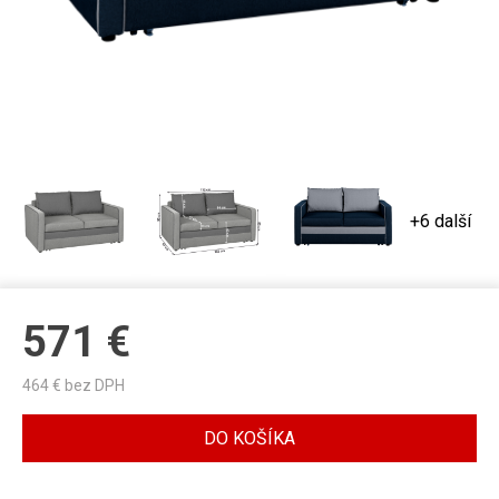
+6 další
571
€
464
€ bez DPH
DO KOŠÍKA