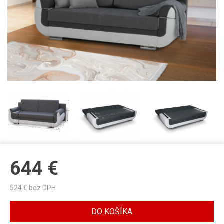
644
€
524
€ bez DPH
DO KOŠÍKA