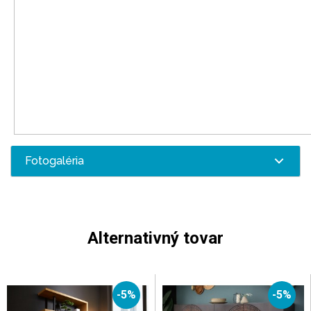
Fotogaléria
Alternativný tovar
-5%
-5%