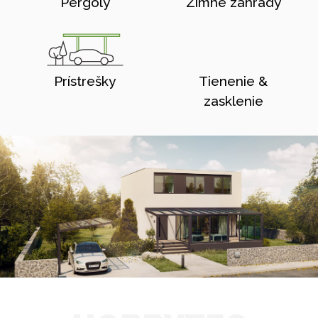
Pergoly
Zimné zahrady
Prístrešky
Tienenie &
zasklenie