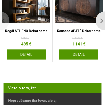
Regál STHENO Dekorhome
Komoda APATÉ Dekorhome
509 €
1 198 €
485 €
1 141 €
DETAIL
DETAIL
Viete o tom, že:
Nepredávame iba tovar, ale aj