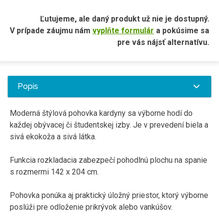
Ľutujeme, ale daný produkt už nie je dostupný.
V prípade záujmu nám
vyplňte formulár
a pokúsime sa
pre vás nájsť alternatívu.
Popis
Moderná štýlová pohovka kardyny sa výborne hodí do
každej obývacej či študentskej izby. Je v prevedení biela a
sivá ekokoža a sivá látka.
Funkcia rozkladacia zabezpečí pohodlnú plochu na spanie
s rozmermi 142 x 204 cm.
Pohovka ponúka aj praktický úložný priestor, ktorý výborne
poslúži pre odloženie prikrývok alebo vankúšov.