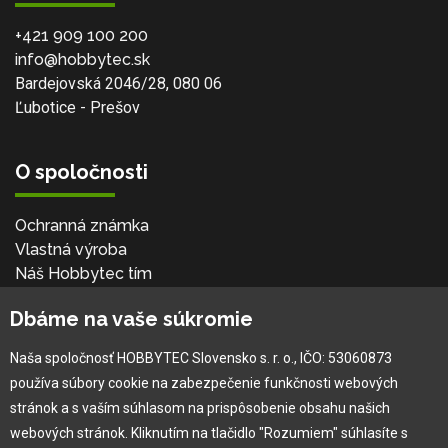
+421 909 100 200
info@hobbytec.sk
Bardejovská 2046/28, 080 06
Ľubotice - Prešov
O spoločnosti
Ochranná známka
Vlastná výroba
Náš Hobbytec tím
Kontaktné údaje
Dbáme na vaše súkromie
Naša história
Kariéra
Naša spoločnosť HOBBYTEC Slovensko s. r. o., IČO: 53060873
používa súbory cookie na zabezpečenie funkčnosti webových
Pre zákazníka
stránok a s vaším súhlasom na prispôsobenie obsahu našich
webových stránok. Kliknutím na tlačidlo "Rozumiem" súhlasíte s