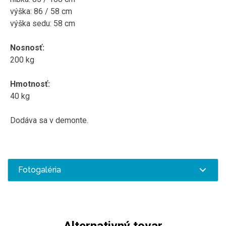
výška:
86
/
58
cm
výška sedu
:
58
cm
Nosnosť
:
200
kg
Hmotnosť
:
40
kg
Dodáva sa v
demonte
.
Fotogaléria
Alternativný tovar