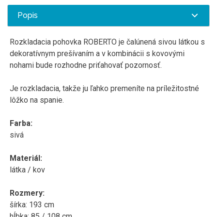
Popis
Rozkladacia
pohovka
ROBERTO
je čalúnená
sivou látkou
s
dekoratívnym
prešívaním
a
v kombinácii
s
kovovými
nohami
bude rozhodne
priťahovať
pozornosť
.
Je
rozkladacia
,
takže ju
ľahko
premeníte
na
príležitostné
lôžko
na
spanie
.
Farba
:
sivá
Materiál
:
látka
/
kov
Rozmery
:
šírka
:
193
cm
hĺbka
:
85
/
108
cm