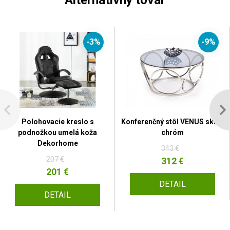
-3%
-9%
Polohovacie kreslo s
Konferenčný stôl VENUS sklo /
podnožkou umelá koža
chróm
Dekorhome
343 €
207 €
312 €
201 €
DETAIL
DETAIL