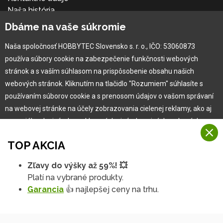
Naša história
Kariéra
Dbáme na vaše súkromie
Naša spoločnosť HOBBYTEC Slovensko s. r. o., IČO: 53060873
Pre zákazníka
používa súbory cookie na zabezpečenie funkčnosti webových
stránok a s vaším súhlasom na prispôsobenie obsahu našich
Garancia najlepšej ceny
webových stránok. Kliknutím na tlačidlo "Rozumiem" súhlasíte s
Užívateľský manuál
používaním súborov cookie a s prenosom údajov o vašom správaní
Obchodné podmienky
na webovej stránke na účely zobrazovania cielenej reklamy, ako aj
Zákazník & partner
na sociálnych sieťach a reklamných sieťach na iných webových
Reklamácia
stránkach a meraniach.
Novinky
TOP AKCIA
Viac informácií
Zľavy do výšky až 59%! 💥
Na našich webových stránkach používame niekoľko kategórií
Platí na vybrané produkty.
Rozumiem
súborov cookie:
Garancia
👍 najlepšej ceny na trhu.
Technické súbory cookie
Podrobné nastavenia
Tieto údaje sú nevyhnutne potrebné na fungovanie stránky a funkcií,
ktoré sa rozhodnete používať. Bez nich by naša webová stránka