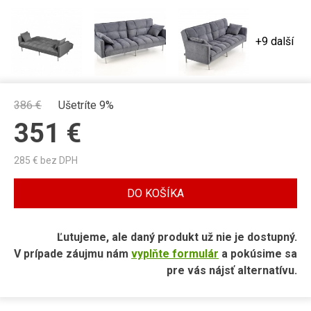
+9 další
386
€
Ušetríte 9%
351
€
285
€ bez DPH
DO KOŠÍKA
Ľutujeme, ale daný produkt už nie je dostupný.
V prípade záujmu nám
vyplňte formulár
a pokúsime sa
pre vás nájsť alternatívu.