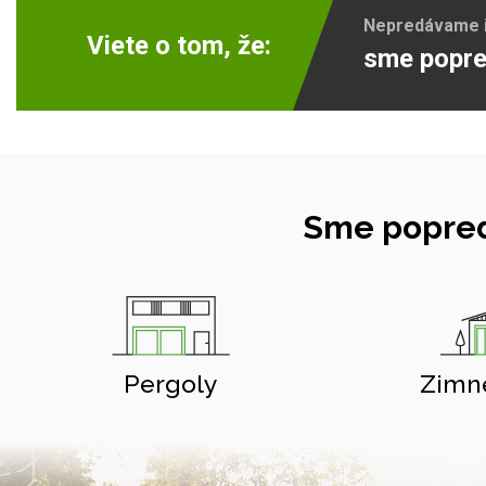
Nepredávame ib
Viete o tom, že:
sme popre
Sme popred
Pergoly
Zimn