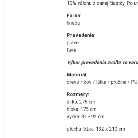
10% zálohu z danej čiastky. Po u
Farba:
hneda
Prevedenie:
pravé
ľavé
Výber prevedenia zvoľte vo vari
Materiál:
drevo / kov / látka / pružina / P
Rozmery:
šírka: 275 cm
hĺbka: 175 cm
výška: 81 - 92 cm
plocha lôžka: 132 x 210 cm