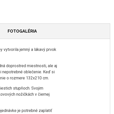
FOTOGALÉRIA
y vytvorila jemný a lákavý prvok
ná doprostred miestnosti, ale aj
či nepotrebné oblečenie. Keď si
spanie o rozmere 132x210 cm.
šiestich stupňoch. Svojim
kovových nožičkách v čiernej
bjednávke je potrebné zaplatiť