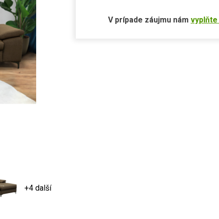
V prípade záujmu nám
vyplňte
+4 další