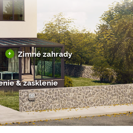
Sezónne zimné záhrady
+
Zimné zahrady
Hliníkové zimné záhrady
Posuvné zimné záhrady
Solárne zimné záhrady
enie & zasklenie