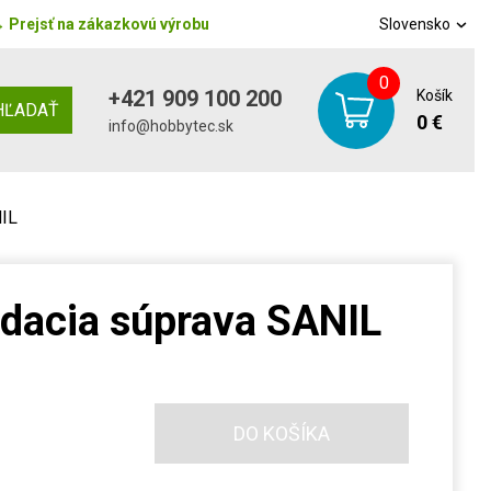
→
Prejsť na zákazkovú výrobu
Slovensko
0
+421 909 100 200
Košík
HĽADAŤ
0 €
info@hobbytec.sk
NIL
edacia súprava SANIL
DO KOŠÍKA