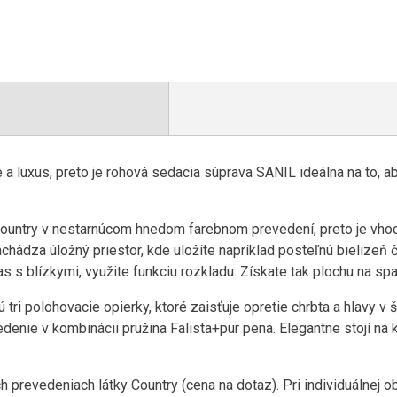
a luxus, preto je rohová sedacia súprava SANIL ideálna na to, ab
Country v nestarnúcom hnedom farebnom prevedení, preto je vhod
chádza úložný priestor, kde uložíte napríklad posteľnú bielizeň 
as s blízkymi, využite funkciu rozkladu. Získate tak plochu na 
tri polohovacie opierky, ktoré zaisťuje opretie chrbta a hlavy v 
denie v kombinácii pružina Falista+pur pena. Elegantne stojí na 
 prevedeniach látky Country (cena na dotaz). Pri individuálnej o