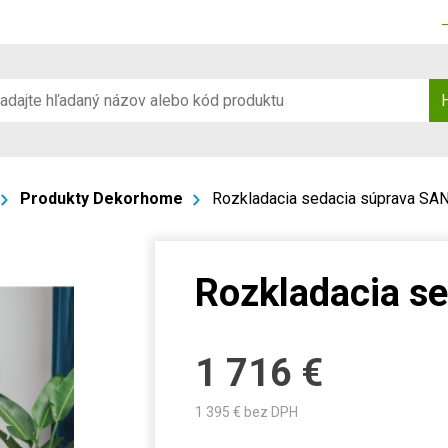
Produkty Dekorhome
Rozkladacia sedacia súprava SA
Rozkladacia s
1 716
€
1 395
€ bez DPH