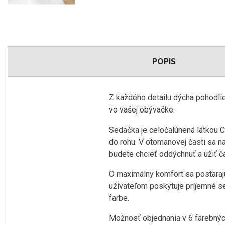
POPIS
Z každého detailu dýcha pohodlie 
vo vašej obývačke.
Sedačka je celočalúnená látkou 
do rohu. V otomanovej časti sa na
budete chcieť oddýchnuť a užiť č
O maximálny komfort sa postarajú 
užívateľom poskytuje príjemné se
farbe.
Možnosť objednania v 6 farebných