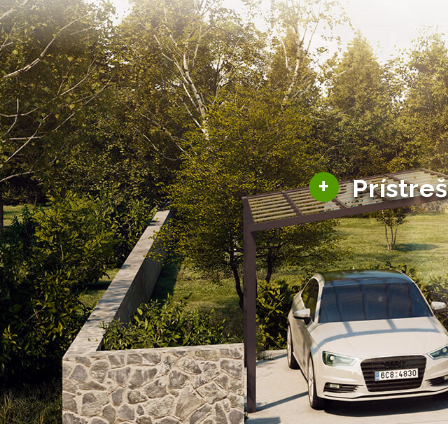
+
Prístre
Hliníkové prístre
Solárne prístreš