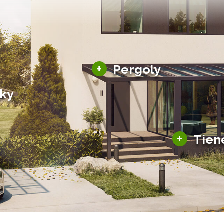
Hliníkové pergoly
+
Pergoly
Bioklimatické pergoly
šky
Altány a zastrešenie
šky
Solárne pergoly
ky pre auto
+
Tien
Tienenie
Zasklenie