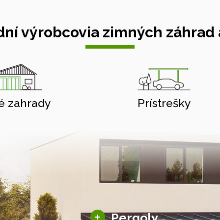
ní výrobcovia zimných záhrad a
é zahrady
Prístrešky
Hliníkové pergoly
+
Pergoly