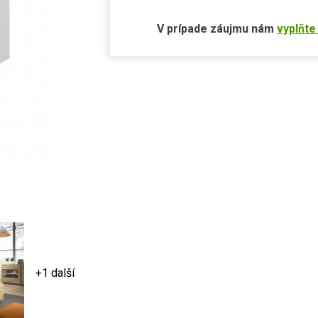
V prípade záujmu nám
vyplňte
+1 další