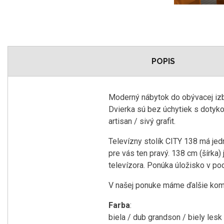
POPIS
Moderný nábytok do obývacej izby
Dvierka sú bez úchytiek s dotyk
artisan / sivý grafit.
Televízny stolík CITY 138 má jedn
pre vás ten pravý. 138 cm (šírka)
televízora. Ponúka úložisko v po
V našej ponuke máme ďalšie kom
Farba
:
biela / dub grandson / biely lesk