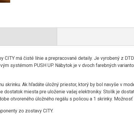
 CITY má čisté línie a prepracované detaily. Je vyrobený z DTD
ovým systémom PUSH UP. Nábytok je v dvoch farebných variantoch
u skrinku. Ak hľadáte úložný priestor, ktorý by bol navyše v mode
 je dostatok miesta pre uloženie vašej elektroniky. Stolík je dos
dobe otvoreného úložného regálu s policou a 1 skrinky. Možnosť
ponenty zo zostavy CITY.