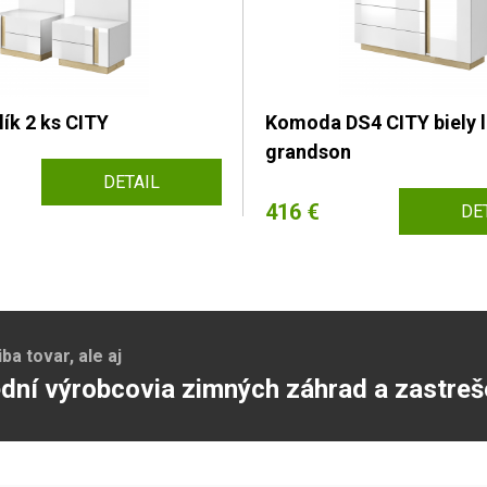
ík 2 ks CITY
Komoda DS4 CITY biely l
grandson
DETAIL
416 €
DE
a tovar, ale aj
dní výrobcovia zimných záhrad a zastreš