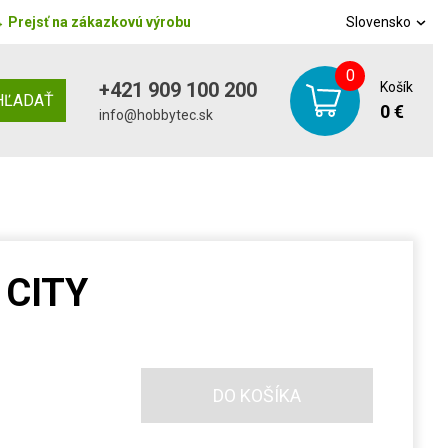
→
Prejsť na zákazkovú výrobu
Slovensko
0
+421 909 100 200
Košík
HĽADAŤ
0 €
info@hobbytec.sk
 CITY
DO KOŠÍKA