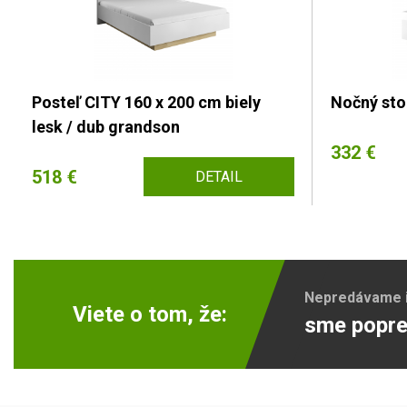
Posteľ CITY 160 x 200 cm biely
Nočný stol
lesk / dub grandson
332 €
518 €
DETAIL
Nepredávame ib
Viete o tom, že:
sme popre