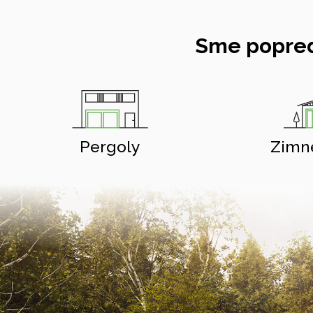
Sme popred
Pergoly
Zimn