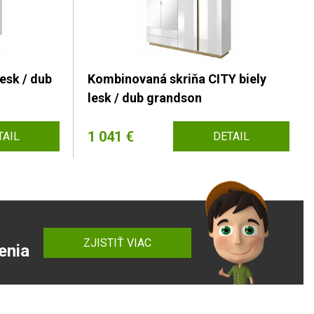
esk / dub
Kombinovaná skriňa CITY biely
lesk / dub grandson
1 041 €
TAIL
DETAIL
ZJISTIŤ VIAC
enia