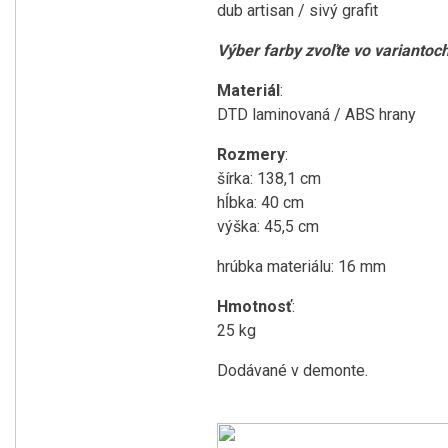
dub artisan / sivý grafit
Výber farby zvoľte vo variantoc
Materiál
:
DTD laminovaná / ABS hrany
Rozmery
:
šírka: 138,1 cm
hĺbka: 40 cm
výška: 45,5 cm
hrúbka materiálu: 16 mm
Hmotnosť
:
25 kg
Dodávané v demonte.