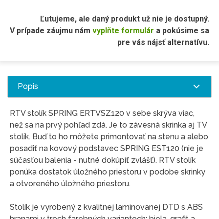
Ľutujeme, ale daný produkt už nie je dostupný.
V prípade záujmu nám
vyplňte formulár
a pokúsime sa
pre vás nájsť alternatívu.
Popis
RTV stolík SPRING ERTVSZ120 v sebe skrýva viac,
než sa na prvý pohľad zdá. Je to závesná skrinka aj TV
stolík. Buď to ho môžete primontovať na stenu a alebo
posadiť na kovový podstavec SPRING EST120 (nie je
súčasťou balenia - nutné dokúpiť zvlášť). RTV stolík
ponúka dostatok úložného priestoru v podobe skrinky
a otvoreného úložného priestoru.
Stolík je vyrobený z kvalitnej laminovanej DTD s ABS
hranami v troch farebných variantoch: biela, grafit a