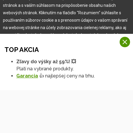
Pre zákazníka
stránok a s vaším súhlasom na prispôsobenie obsahu našich
webových stránok. Kliknutím na tlačidlo "Rozumiem" súhlasíte s
používaním súborov cookie a s prenosom údajov o vašom správaní
Garancia najlepšej ceny
na webovej stránke na účely zobrazovania cielenej reklamy, ako aj
Užívateľský manuál
na sociálnych sieťach a reklamných sieťach na iných webových
Obchodné podmienky
stránkach a meraniach.
Zákazník & partner
TOP AKCIA
Reklamácia
Viac informácií
Novinky
Zľavy do výšky až 59%! 💥
Na našich webových stránkach používame niekoľko kategórií
Platí na vybrané produkty.
Rozumiem
súborov cookie:
Garancia
👍 najlepšej ceny na trhu.
Technické súbory cookie
Podrobné nastavenia
Tieto údaje sú nevyhnutne potrebné na fungovanie stránky a funkcií,
ktoré sa rozhodnete používať. Bez nich by naša webová stránka
nefungovala, napr. by ste sa nemohli prihlásiť do svojho
používateľského účtu.
Funkčné súbory cookie
Tieto súbory cookie nám umožňujú zapamätať si vaše základné voľby
Copyright © 2010 -
2026
HOBBYTEC
,
info@hobbytec.sk
,
a zlepšiť používateľské prostredie. Patrí medzi ne napríklad