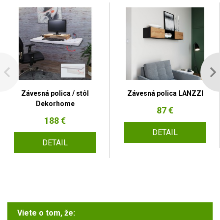
Závesná polica / stôl
Závesná polica LANZZI
Dekorhome
87 €
188 €
DETAIL
DETAIL
Viete o tom, že: