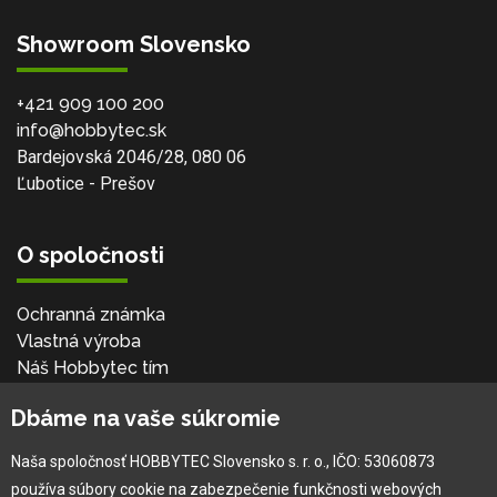
Showroom Slovensko
+421 909 100 200
info@hobbytec.sk
Bardejovská 2046/28, 080 06
Ľubotice - Prešov
O spoločnosti
Ochranná známka
Vlastná výroba
Náš Hobbytec tím
Kontaktné údaje
Dbáme na vaše súkromie
Naša história
Kariéra
Naša spoločnosť HOBBYTEC Slovensko s. r. o., IČO: 53060873
používa súbory cookie na zabezpečenie funkčnosti webových