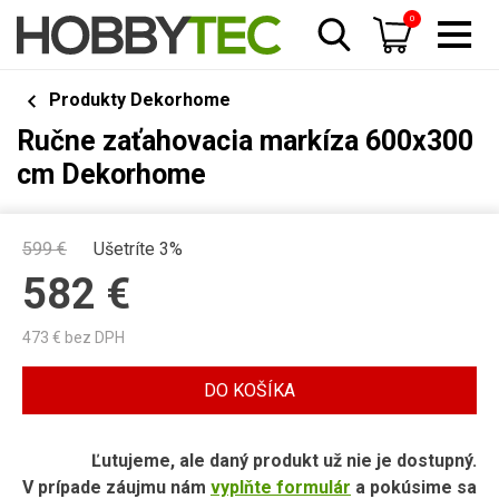
0
Produkty Dekorhome
Ručne zaťahovacia markíza 600x300
cm Dekorhome
599
€
Ušetríte 3%
582
€
473
€ bez DPH
DO KOŠÍKA
Ľutujeme, ale daný produkt už nie je dostupný.
V prípade záujmu nám
vyplňte formulár
a pokúsime sa