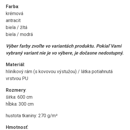
Farba
:
krémová
antracit
biela / žltá
biela / modrá
Výber farby zvoľte vo variantách produktu. Pokiaľ Vami
vybraný variant nie je vo výbere, je dočasne nedostupný.
Materiál
:
hliníkový rám (s kovovou výstužou) / látka potiahnutá
vrstvou PU
Rozmery
:
šírka: 600 cm
hĺbka: 300 cm
hustota tkaniny: 270 g/m²
Hmotnosť
: