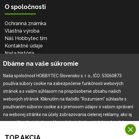
O spoločnosti
Ochranná známka
Vlastná výroba
Náš Hobbytec tím
Kontaktné údaje
Naša história
Kariéra
Dbáme na vaše súkromie
Naša spoločnosť HOBBYTEC Slovensko s. r. o., IČO: 53060873
Pre zákazníka
používa súbory cookie na zabezpečenie funkčnosti webových
stránok a s vaším súhlasom na prispôsobenie obsahu našich
Garancia najlepšej ceny
webových stránok. Kliknutím na tlačidlo "Rozumiem" súhlasíte s
Užívateľský manuál
používaním súborov cookie a s prenosom údajov o vašom správaní
Obchodné podmienky
na webovej stránke na účely zobrazovania cielenej reklamy, ako aj
Zákazník & partner
na sociálnych sieťach a reklamných sieťach na iných webových
Reklamácia
stránkach a meraniach.
Novinky
TOP AKCIA