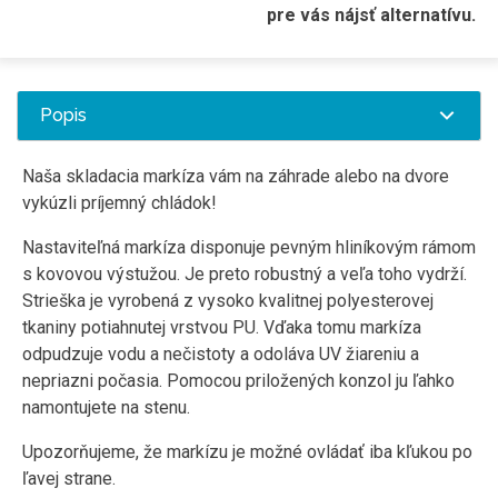
pre vás nájsť alternatívu.
Popis
Naša skladacia markíza vám na záhrade alebo na dvore
vykúzli príjemný chládok!
Nastaviteľná markíza disponuje pevným hliníkovým rámom
s kovovou výstužou. Je preto robustný a veľa toho vydrží.
Strieška je vyrobená z vysoko kvalitnej polyesterovej
tkaniny potiahnutej vrstvou PU. Vďaka tomu markíza
odpudzuje vodu a nečistoty a odoláva UV žiareniu a
nepriazni počasia. Pomocou priložených konzol ju ľahko
namontujete na stenu.
Upozorňujeme, že markízu je možné ovládať iba kľukou po
ľavej strane.