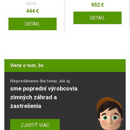
457 €
952 €
444 €
DETAIL
DETAIL
Viete o tom, že:
Nepredávame iba tovar, ale aj
sme poprední výrobcovia
zimných záhrad a
zastrešenia
ZJISTIŤ VIAC