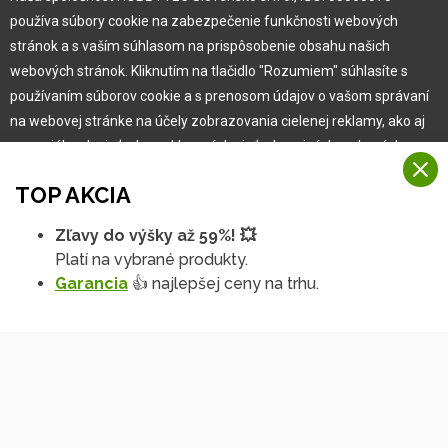
Pre zákazníka
používa súbory cookie na zabezpečenie funkčnosti webových
stránok a s vaším súhlasom na prispôsobenie obsahu našich
Garancia najlepšej ceny
webových stránok. Kliknutím na tlačidlo "Rozumiem" súhlasíte s
Užívateľský manuál
používaním súborov cookie a s prenosom údajov o vašom správaní
Obchodné podmienky
na webovej stránke na účely zobrazovania cielenej reklamy, ako aj
Zákazník & partner
na sociálnych sieťach a reklamných sieťach na iných webových
Reklamácia
stránkach a meraniach.
Novinky
TOP AKCIA
Viac informácií
Zľavy do výšky až 59%! 💥
Na našich webových stránkach používame niekoľko kategórií
Platí na vybrané produkty.
Rozumiem
súborov cookie:
Garancia
👍 najlepšej ceny na trhu.
Technické súbory cookie
Podrobné nastavenia
Tieto údaje sú nevyhnutne potrebné na fungovanie stránky a funkcií,
ktoré sa rozhodnete používať. Bez nich by naša webová stránka
nefungovala, napr. by ste sa nemohli prihlásiť do svojho
používateľského účtu.
Copyright © 2010 -
2026
HOBBYTEC
,
info@hobbytec.sk
,
Funkčné súbory cookie