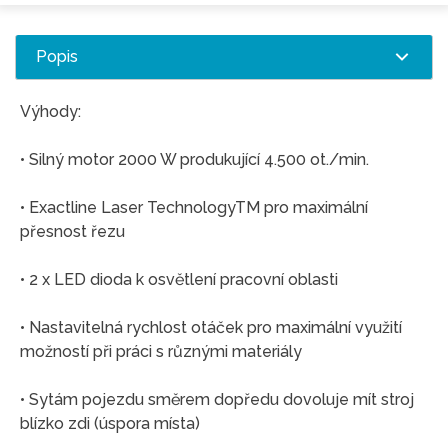
Popis
Výhody:
• Silný motor 2000 W produkující 4.500 ot./min.
• Exactline Laser TechnologyTM pro maximální
přesnost řezu
• 2 x LED dioda k osvětlení pracovní oblasti
• Nastavitelná rychlost otáček pro maximální využití
možností při práci s různými materiály
• Sytám pojezdu směrem dopředu dovoluje mít stroj
blízko zdi (úspora místa)