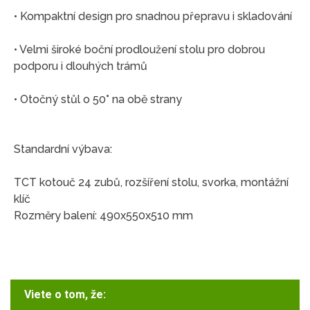
• Kompaktní design pro snadnou přepravu i skladování
• Velmi široké boční prodloužení stolu pro dobrou
podporu i dlouhých trámů
• Otočný stůl o 50° na obě strany
Standardní výbava:
TCT kotouč 24 zubů, rozšíření stolu, svorka, montážní
klíč
Rozměry balení: 490x550x510 mm
Viete o tom, že: