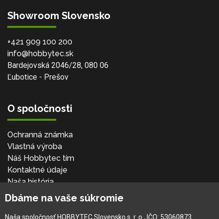
Showroom Slovensko
+421 909 100 200
info@hobbytec.sk
Bardejovská 2046/28, 080 06
Ľubotice - Prešov
O spoločnosti
Ochranná známka
Vlastná výroba
Náš Hobbytec tím
Kontaktné údaje
Naša história
Kariéra
Dbáme na vaše súkromie
Naša spoločnosť HOBBYTEC Slovensko s. r. o., IČO: 53060873