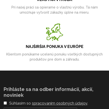
Pri našej práci sa opierame o vlastnú výrobu. Tá nám
umožňuje vytvoriť zákazky úplne na mieru.
NAJŠIRŠIA PONUKA V EURÓPE
Klientom ponúkame ucelenú ponuku všetkých dostupných
produktov pre dom a záhradu.
Prihláste sa na odber informácií, akcií,
noviniek
Súhlasím so
spracovaním osobných údajov
.