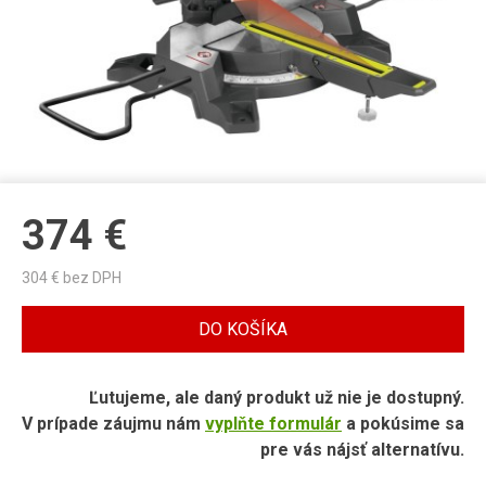
374
€
304
€ bez DPH
DO KOŠÍKA
Ľutujeme, ale daný produkt už nie je dostupný.
V prípade záujmu nám
vyplňte formulár
a pokúsime sa
pre vás nájsť alternatívu.