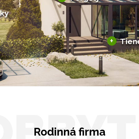
Bioklimatické pergoly
šky
Altány a zastrešenie
šky
Solárne pergoly
ky pre auto
+
Tien
Tienenie
Zasklenie
OBBYT
Rodinná firma