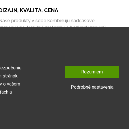
DIZAJN, KVALITA, CENA
Naše produkty v sebe kombinujú nadčasové
spracovanie, kvalitné materiály a bezkonkurenčnú
cenu na trhu.
bezpečenie
Rozumiem
 stránok.
ov o vašom
Podrobné nastavenia
ťach a