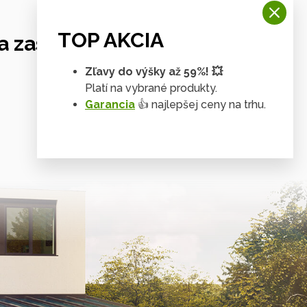
TOP AKCIA
 zastrešení
Zľavy do výšky až 59%! 💥
Platí na vybrané produkty.
Garancia
👍 najlepšej ceny na trhu.
Tienenie & zasklenie