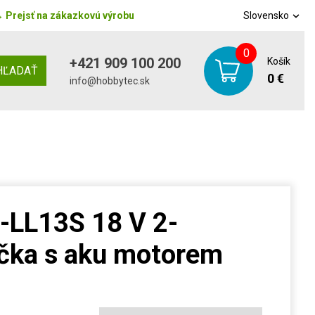
→
Prejsť na zákazkovú výrobu
Slovensko
0
+421 909 100 200
Košík
HĽADAŤ
0 €
info@hobbytec.sk
-LL13S 18 V 2-
ačka s aku motorem