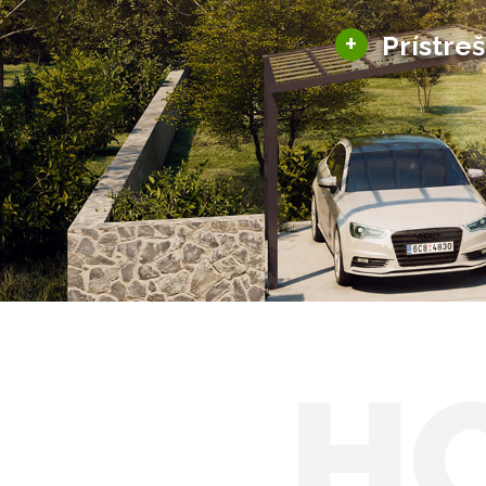
+
Prístre
Hliníkové prístre
Solárne prístreš
H