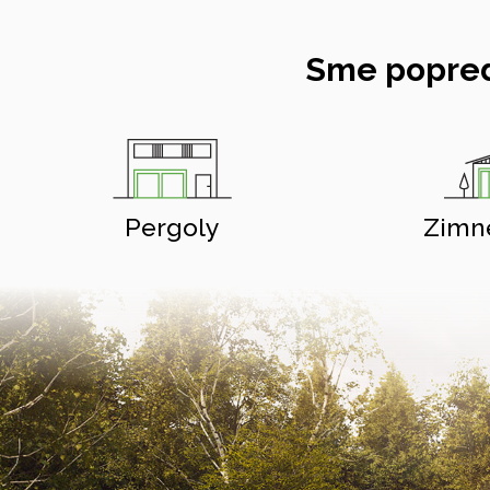
Sme popred
Pergoly
Zimn