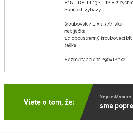
R18 DDP-LL13S - 18 V 2-rychlo
Součásti výbavy:
šroubovák / 2 x 1,3 Ah aku
nabíječka
1 x oboustranný šroubovací bit
taška
Rozměry balení: 290x180x26
Nepredávame ib
Viete o tom, že:
sme popre