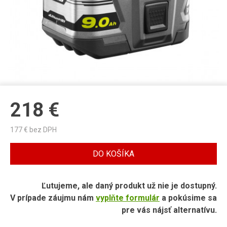
218
€
177
€ bez DPH
DO KOŠÍKA
Ľutujeme, ale daný produkt už nie je dostupný.
V prípade záujmu nám
vyplňte formulár
a pokúsime sa
pre vás nájsť alternatívu.