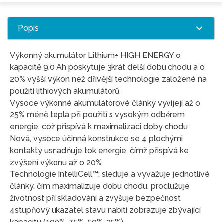
Popis
Výkonný akumulátor Lithium+ HIGH ENERGY o
kapacitě 9,0 Ah poskytuje 3krát delší dobu chodu a o
20% vyšší výkon než dřívější technologie založené na
použití lithiových akumulátorů
Vysoce výkonné akumulátorové články vyvíjejí až o
25% méně tepla při použití s vysokým odběrem
energie, což přispívá k maximalizaci doby chodu
Nová, vysoce účinná konstrukce se 4 plochými
kontakty usnadňuje tok energie, čímž přispívá ke
zvýšení výkonu až o 20%
Technologie IntelliCell™; sleduje a vyvažuje jednotlivé
články, čím maximalizuje dobu chodu, prodlužuje
životnost při skladování a zvyšuje bezpečnost
4stupňový ukazatel stavu nabití zobrazuje zbývající
kapacitu (100%, 75%, 50%, 25%)