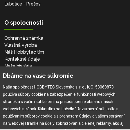
Ľubotice - Prešov
O spoločnosti
Ochranná známka
Vlastná výroba
Náš Hobbytec tím
Kontaktné údaje
Naša história
Kariéra
Dbáme na vaše súkromie
Naša spoločnosť HOBBYTEC Slovensko s. r. o., IČO: 53060873
Pre zákazníka
používa súbory cookie na zabezpečenie funkčnosti webových
stránok a s vaším súhlasom na prispôsobenie obsahu našich
Garancia najlepšej ceny
webových stránok. Kliknutím na tlačidlo "Rozumiem" súhlasíte s
Užívateľský manuál
používaním súborov cookie a s prenosom údajov o vašom správaní
Obchodné podmienky
na webovej stránke na účely zobrazovania cielenej reklamy, ako aj
Zákazník & partner