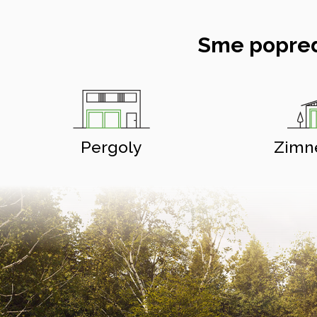
Sme popred
Pergoly
Zimn