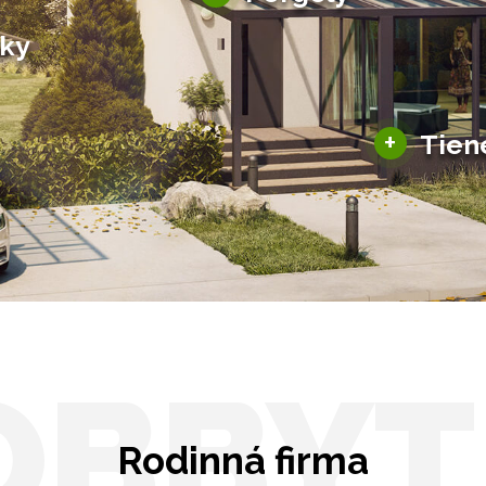
Bioklimatické pergoly
šky
Altány a zastrešenie
šky
Solárne pergoly
ky pre auto
+
Tien
Tienenie
Zasklenie
OBBYT
Rodinná firma