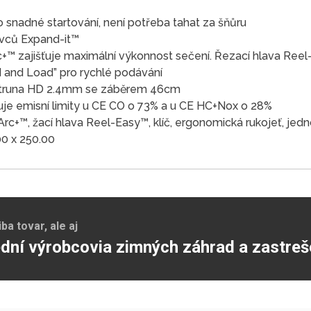
 snadné startování, není potřeba tahat za šňůru
avců Expand-it™
rc+™ zajišťuje maximální výkonnost sečení. Řezací hlava Ree
 and Load” pro rychlé podávání
 struna HD 2.4mm se záběrem 46cm
uje emisní limity u CE CO o 73% a u CE HC+Nox o 28%
Arc+™, žací hlava Reel-Easy™, klíč, ergonomická rukojeť, je
00 x 250.00
a tovar, ale aj
dní výrobcovia zimných záhrad a zastreš