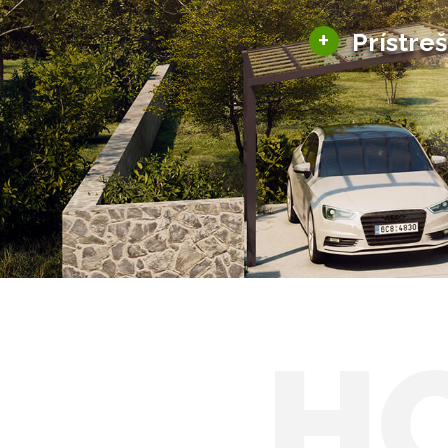
+
Prístre
Hliníkové prístre
Solárne prístreš
H