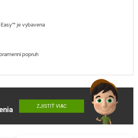
l-Easy™ je vybavena
dnoramenní popruh
ZJISTIŤ VIAC
enia