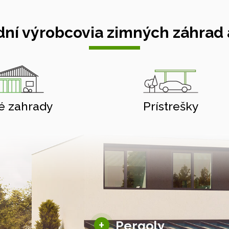
ní výrobcovia zimných záhrad a
é zahrady
Prístrešky
Hliníkové pergoly
+
Pergoly