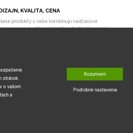
DIZAJN, KVALITA, CENA
Naše produkty v sebe kombinujú nadčasové
spracovanie, kvalitné materiály a bezkonkurenčnú
cenu na trhu.
bezpečenie
Rozumiem
 stránok.
ov o vašom
Podrobné nastavenia
ťach a