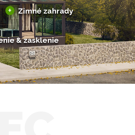
Sezónne zimné záhrady
+
Zimné zahrady
Hliníkové zimné záhrady
Posuvné zimné záhrady
Solárne zimné záhrady
enie & zasklenie
EC