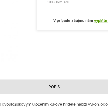
180
€ bez DPH
V prípade záujmu nám
vyplňte
POPIS
vouložiskovým uložením klikové hřídele nabízí výkon, odol