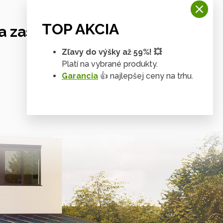
TOP AKCIA
 zastrešení
Zľavy do výšky až 59%! 💥
Platí na vybrané produkty.
Garancia
👍 najlepšej ceny na trhu.
Tienenie & zasklenie