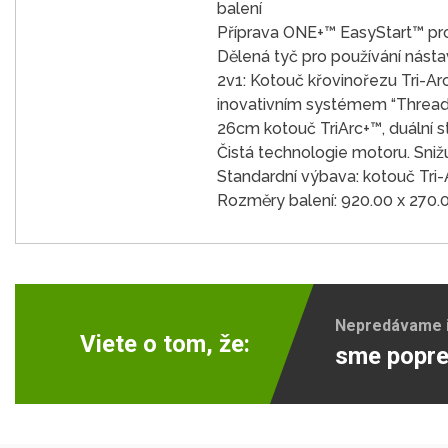
balení
Příprava ONE+™ EasyStart™ pro
Dělená tyč pro používání nást
2v1: Kotouč křovinořezu Tri-A
inovativním systémem “Thread
26cm kotouč TriArc+™, duální
Čistá technologie motoru. Sniž
Standardní výbava: kotouč Tri-
Rozměry balení: 920.00 x 270.
Nepredávame ib
Viete o tom, že:
sme popre