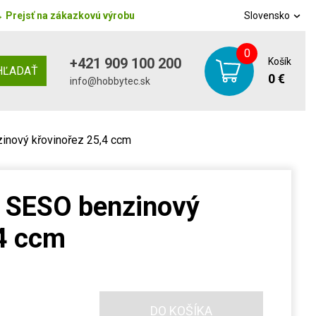
→
Prejsť na zákazkovú výrobu
Slovensko
0
+421 909 100 200
Košík
HĽADAŤ
0 €
info@hobbytec.sk
inový křovinořez 25,4 ccm
 SESO benzinový
,4 ccm
DO KOŠÍKA