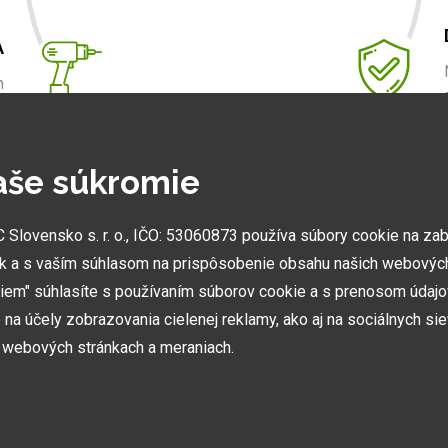
A
m
.
aše súkromie
NAJVÄČŠIE SHOWROOMY
lovensko s. r. o., IČO: 53060873 používa súbory cookie na za
Vytvorili sme najväčšie ukážkové centrá svojho druhu
k a s vaším súhlasom na prispôsobenie obsahu našich webových
v ČR a SK. Nájdete nás v Prahe a Prešove.
miem" súhlasíte s používaním súborov cookie a s prenosom údaj
na účely zobrazovania cielenej reklamy, ako aj na sociálnych sie
h webových stránkach a meraniach.
ií, akcií, noviniek