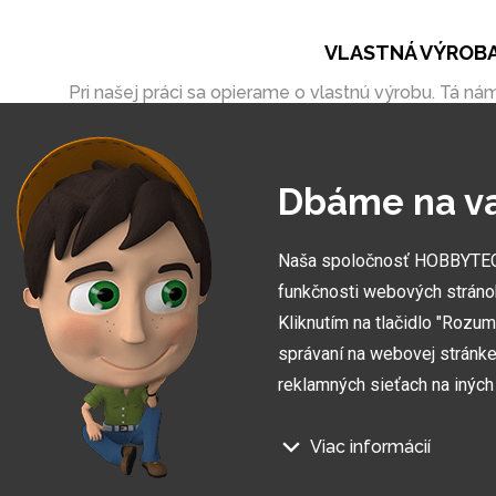
VLASTNÁ VÝROB
Pri našej práci sa opierame o vlastnú výrobu. Tá ná
umožňuje vytvoriť zákazky úplne na mieru
Dbáme na v
Naša spoločnosť HOBBYTEC S
funkčnosti webových stráno
Kliknutím na tlačidlo "Rozu
správaní na webovej stránke 
reklamných sieťach na inýc
Viac informácií
Prihláste sa na odber informác