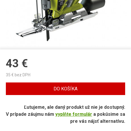
43
€
35
€ bez DPH
DO KOŠÍKA
Ľutujeme, ale daný produkt už nie je dostupný.
V prípade záujmu nám
vyplňte formulár
a pokúsime sa
pre vás nájsť alternatívu.