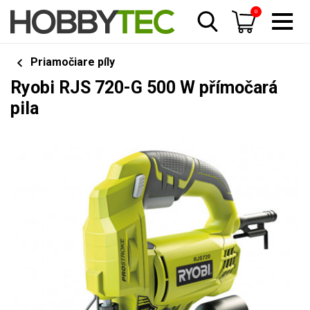
0
Priamočiare píly
Ryobi RJS 720-G 500 W přímočará
pila