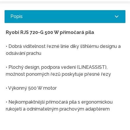
Popis
Ryobi RJS 720-G 500 W přímočará pila
• Dobrá viditelnost řezné linie díky štíhlému designu a
odsávání prachu
• Plochý design, podpora vedení (LINEASSIST),
možnost ponorných řezů poskytuje přesné řezy
• Výkonný 500 W motor
• Nejkompaktnější přímočará pila s ergonomickou
rukojetí a odnímatelným prachovým adaptérem