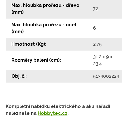
Max. hloubka prořezu - dřevo
72
(mm)
Max. hloubka prořezu - ocel
6
(mm)
Hmotnost (Kg):
2.75
31.2 x 9 x
Rozměry balení (cm):
23.4
Obj. č.:
5133002223
Kompletní nabídku elektrického a aku nářadí
naleznete na
Hobbytec.cz
.