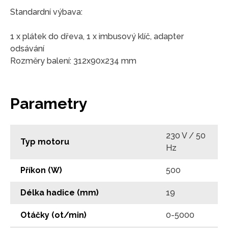
Standardní výbava:
1 x plátek do dřeva, 1 x imbusový klíč, adapter
odsávání
Rozměry balení: 312x90x234 mm
Parametry
230 V / 50
Typ motoru
Hz
Příkon (W)
500
Délka hadice (mm)
19
Otáčky (ot/min)
0-5000