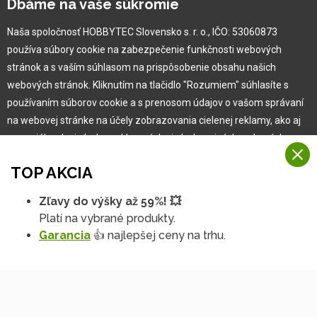
Dbáme na vaše súkromie
Naša história
Kariéra
Naša spoločnosť HOBBYTEC Slovensko s. r. o., IČO: 53060873
používa súbory cookie na zabezpečenie funkčnosti webových
Pre zákazníka
stránok a s vaším súhlasom na prispôsobenie obsahu našich
webových stránok. Kliknutím na tlačidlo "Rozumiem" súhlasíte s
používaním súborov cookie a s prenosom údajov o vašom správaní
Garancia najlepšej ceny
na webovej stránke na účely zobrazovania cielenej reklamy, ako aj
Užívateľský manuál
na sociálnych sieťach a reklamných sieťach na iných webových
Obchodné podmienky
stránkach a meraniach.
Zákazník & partner
TOP AKCIA
Reklamácia
Viac informácií
Novinky
Zľavy do výšky až 59%! 💥
Na našich webových stránkach používame niekoľko kategórií
Platí na vybrané produkty.
Rozumiem
súborov cookie:
Garancia
👍 najlepšej ceny na trhu.
Technické súbory cookie
Podrobné nastavenia
Tieto údaje sú nevyhnutne potrebné na fungovanie stránky a funkcií,
ktoré sa rozhodnete používať. Bez nich by naša webová stránka
nefungovala, napr. by ste sa nemohli prihlásiť do svojho
používateľského účtu.