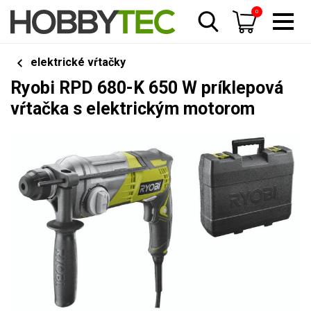
0
elektrické vŕtačky
Ryobi RPD 680-K 650 W príklepová
vŕtačka s elektrickým motorom