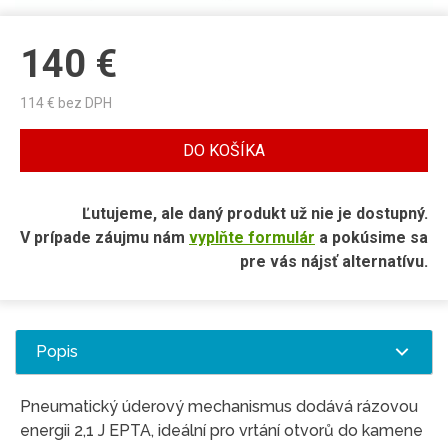
140
€
114
€ bez DPH
DO KOŠÍKA
Ľutujeme, ale daný produkt už nie je dostupný.
V prípade záujmu nám
vyplňte formulár
a pokúsime sa
pre vás nájsť alternatívu.
Popis
Pneumatický úderový mechanismus dodává rázovou
energii 2,1 J EPTA, ideální pro vrtání otvorů do kamene