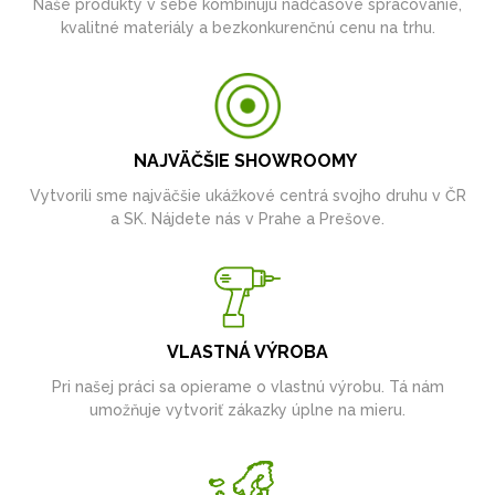
Naše produkty v sebe kombinujú nadčasové spracovanie,
kvalitné materiály a bezkonkurenčnú cenu na trhu.
NAJVÄČŠIE SHOWROOMY
Vytvorili sme najväčšie ukážkové centrá svojho druhu v ČR
a SK. Nájdete nás v Prahe a Prešove.
VLASTNÁ VÝROBA
Pri našej práci sa opierame o vlastnú výrobu. Tá nám
umožňuje vytvoriť zákazky úplne na mieru.