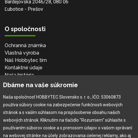
Bardejovská 2046/28, 080 06
Ľubotice - Prešov
O spoločnosti
Ochranná známka
Vlastná výroba
Náš Hobbytec tím
Kontaktné údaje
Naša história
Kariéra
Dbáme na vaše súkromie
Naša spoločnosť HOBBYTEC Slovensko s. r. o., IČO: 53060873
Pre zákazníka
používa súbory cookie na zabezpečenie funkčnosti webových
stránok a s vaším súhlasom na prispôsobenie obsahu našich
Garancia najlepšej ceny
webových stránok. Kliknutím na tlačidlo "Rozumiem" súhlasíte s
Užívateľský manuál
používaním súborov cookie a s prenosom údajov o vašom správaní
Obchodné podmienky
na webovej stránke na účely zobrazovania cielenej reklamy, ako aj