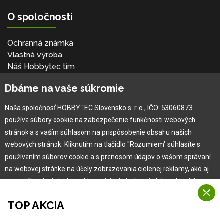
O spoločnosti
Ochranná známka
Vlastná výroba
Náš Hobbytec tím
Kontaktné údaje
Dbáme na vaše súkromie
Naša história
Kariéra
Naša spoločnosť HOBBYTEC Slovensko s. r. o., IČO: 53060873
používa súbory cookie na zabezpečenie funkčnosti webových
Pre zákazníka
stránok a s vaším súhlasom na prispôsobenie obsahu našich
webových stránok. Kliknutím na tlačidlo "Rozumiem" súhlasíte s
používaním súborov cookie a s prenosom údajov o vašom správaní
Garancia najlepšej ceny
na webovej stránke na účely zobrazovania cielenej reklamy, ako aj
Užívateľský manuál
na sociálnych sieťach a reklamných sieťach na iných webových
Obchodné podmienky
stránkach a meraniach.
Zákazník & partner
TOP AKCIA
Reklamácia
Viac informácií
Novinky