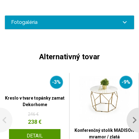
Fotogaléria
Alternativný tovar
-3%
-9%
Kreslo v tvare topánky zamat
Dekorhome
246 €
238 €
Konferenčný stolík MADISON
DETAIL
mramor / zlatá