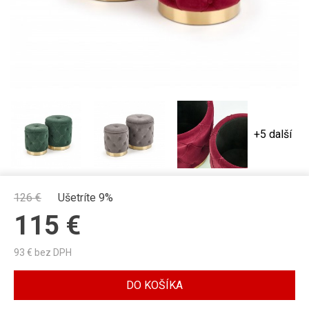
+5 další
126
€
Ušetríte 9%
115
€
93
€ bez DPH
DO KOŠÍKA