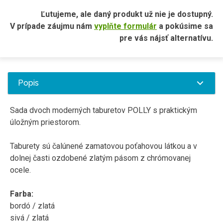
Ľutujeme, ale daný produkt už nie je dostupný.
V prípade záujmu nám
vyplňte formulár
a pokúsime sa
pre vás nájsť alternatívu.
Popis
Sada dvoch
moderných
taburetov
POLLY
s praktickým
úložným
priestorom
.
Taburety
sú
čalúnené
zamatovou
poťahovou
látkou
a
v
dolnej
časti
ozdobené
zlatým
pásom
z chrómovanej
ocele
.
Farba
:
bordó
/
zlatá
sivá
/
zlatá