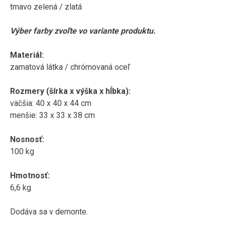
tmavo
zelená
/
zlatá
Výber farby
zvoľte
vo variante
produktu
.
Materiál
:
zamatová
látka
/
chrómovaná
oceľ
Rozmery
(
šírka x
výška x
hĺbka
)
:
väčšia
:
40
x 40
x 44
cm
menšie
:
33
x 33
x 38
cm
Nosnosť
:
100
kg
Hmotnosť
:
6,6
kg
Dodáva sa v
demonte
.