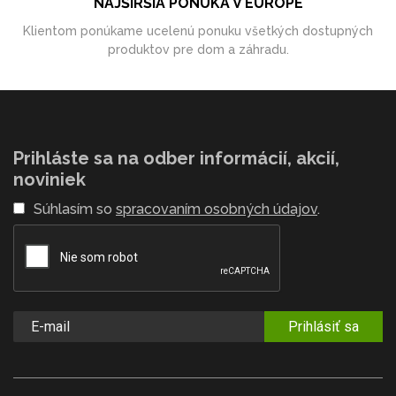
NAJŠIRŠIA PONUKA V EURÓPE
Klientom ponúkame ucelenú ponuku všetkých dostupných
produktov pre dom a záhradu.
Prihláste sa na odber informácií, akcií,
noviniek
Súhlasím so
spracovaním osobných údajov
.
Prihlásiť sa