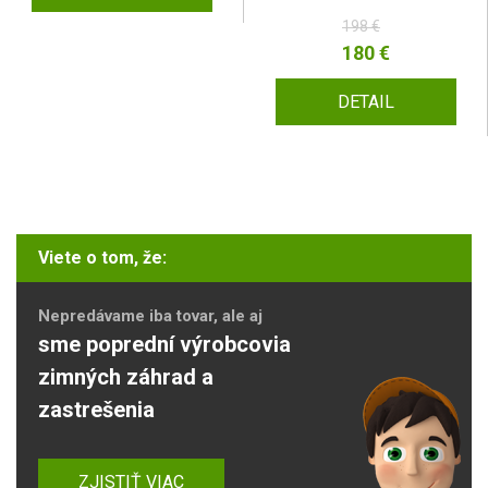
198 €
180 €
DETAIL
Viete o tom, že:
Nepredávame iba tovar, ale aj
sme poprední výrobcovia
zimných záhrad a
zastrešenia
ZJISTIŤ VIAC