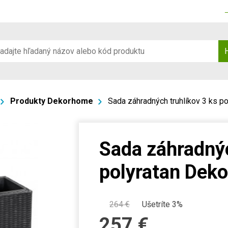
Produkty Dekorhome
Sada záhradných truhlíkov 3 ks p
Sada záhradnýc
polyratan Dek
264
€
Ušetríte 3%
257
€