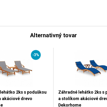
Alternativný tovar
-3%
lehátko 2ks s poduškou
Záhradné lehátko 2ks s
m akáciové drevo
a stolíkom akáciové dre
me
Dekorhome