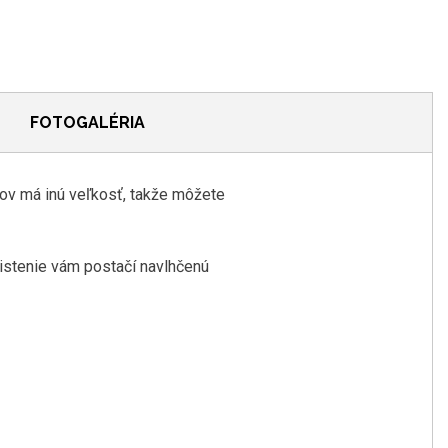
FOTOGALÉRIA
kov
má inú
veľkosť
,
takže môžete
istenie
vám postačí
navlhčenú