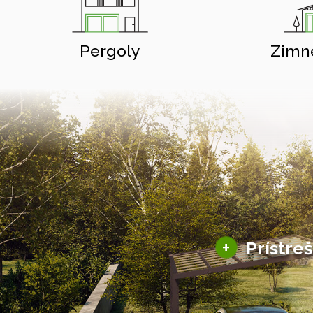
Pergoly
Zimn
+
Prístre
Hliníkové prístre
Solárne prístreš