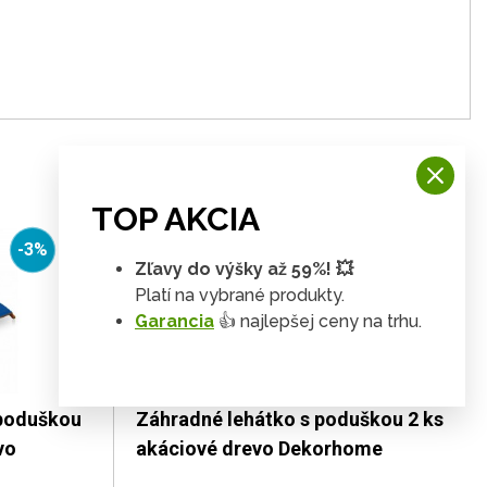
TOP AKCIA
-3%
-3%
Zľavy do výšky až 59%! 💥
Platí na vybrané produkty.
Garancia
👍 najlepšej ceny na trhu.
 poduškou
Záhradné lehátko s poduškou 2 ks
vo
akáciové drevo Dekorhome