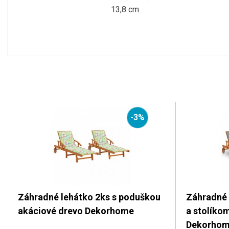
13,8
cm
-3%
Záhradné lehátko 2ks s poduškou
Záhradné 
akáciové drevo Dekorhome
a stolíko
Dekorho