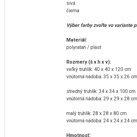
sivá
čierna
Výber farby
zvoľte
vo variante
p
Materiál
:
polyratan
/
plast
Rozmery
(
š
x
h
x
v
)
:
veľký
truhlík
:
40
x 40 x
120
cm
vnútorná
nádoba
:
35
x 35
x 26
c
stredný
truhlík
:
34
x 34
x 100
cm
vnútorná
nádoba
:
29
x 29
x 28
c
malý
truhlík
:
28
x 28
x 80
cm
vnútorná
nádoba
:
24
x 24
x 24
c
Hmotnosť
: