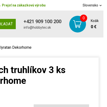
→
Prejsť na zákazkovú výrobu
Slovensko
0
+421 909 100 200
Košík
HĽADAŤ
0 €
info@hobbytec.sk
olyratan Dekorhome
h truhlíkov 3 ks
orhome