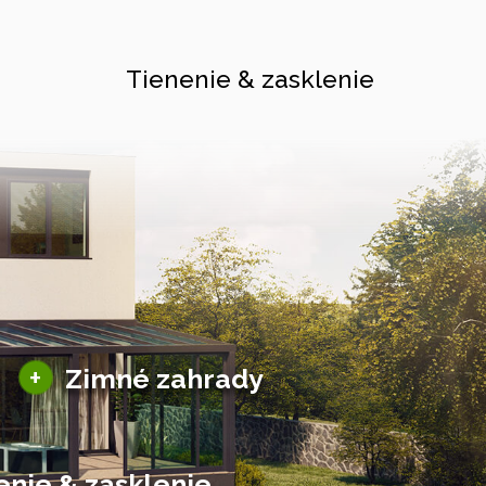
Tienenie & zasklenie
Sezónne zimné záhrady
+
Zimné zahrady
Hliníkové zimné záhrady
Posuvné zimné záhrady
Solárne zimné záhrady
enie & zasklenie