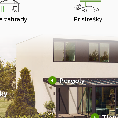
é zahrady
Prístrešky
Hliníkové pergoly
+
Pergoly
Bioklimatické pergoly
šky
Altány a zastrešenie
šky
Solárne pergoly
ky pre auto
+
Tien