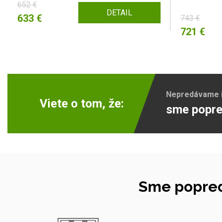
652 €
DETAIL
633 €
743 €
721 €
Nepredávame ib
Viete o tom, že:
sme popre
Sme popred