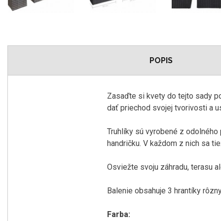
POPIS
Zasaďte
si
kvety do
tejto sady
p
dať
priechod svojej
tvorivosti
a
u
Truhlíky
sú
vyrobené
z odolného
handričku
.
V každom
z
nich sa ti
Osviežte
svoju záhradu
,
terasu a
Balenie obsahuje
3
hrantíky
rôzn
Farba
: