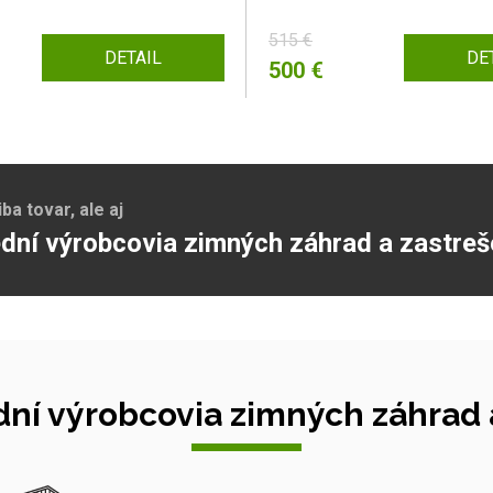
515 €
DETAIL
DE
500 €
a tovar, ale aj
dní výrobcovia zimných záhrad a zastreš
ní výrobcovia zimných záhrad a