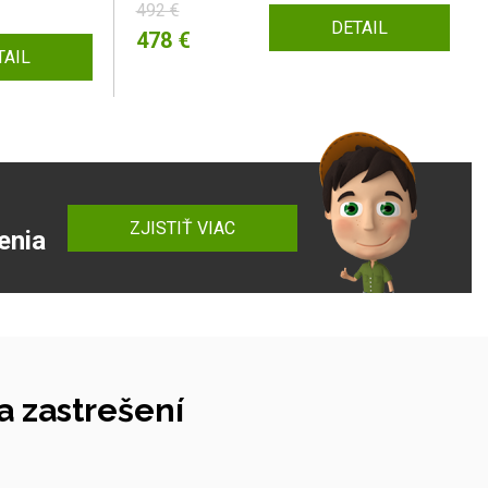
492 €
DETAIL
478 €
TAIL
ZJISTIŤ VIAC
enia
 zastrešení