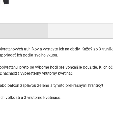
olyratanových
truhlíkov
a
vystavte
ich na
obdiv
.
Každý zo
3
truhlí
sporiadať ich
podľa svojho
vkusu
.
polyratanu
,
preto
sa výborne
hodí pre
vonkajšie použitie
.
K ich
oč
ež
nachádza
vyberateľný vnútorný
kvetináč
.
lebo
balkón
záplavou
zelene s
týmito
prekrásnymi
hrantíky
!
ych
veľkostí
a
3 vnútorné
kvetináče
.