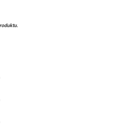
roduktu
.
m
m
m