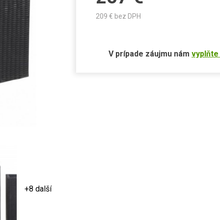
209
€ bez DPH
V prípade záujmu nám
vyplňte
+8 další