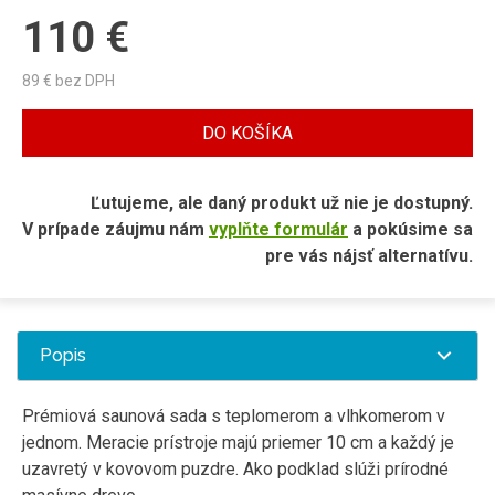
110
€
89
€ bez DPH
DO KOŠÍKA
Ľutujeme, ale daný produkt už nie je dostupný.
V prípade záujmu nám
vyplňte formulár
a pokúsime sa
pre vás nájsť alternatívu.
Popis
Prémiová saunová sada s teplomerom a vlhkomerom v
jednom. Meracie prístroje majú priemer 10 cm a každý je
uzavretý v kovovom puzdre. Ako podklad slúži prírodné