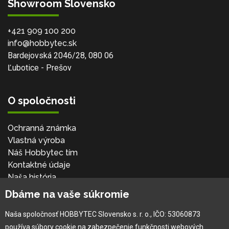
Showroom Slovensko
+421 909 100 200
info@hobbytec.sk
Bardejovská 2046/28, 080 06
Ľubotice - Prešov
O spoločnosti
Ochranná známka
Vlastná výroba
Náš Hobbytec tím
Kontaktné údaje
Naša história
Kariéra
Dbáme na vaše súkromie
Naša spoločnosť HOBBYTEC Slovensko s. r. o., IČO: 53060873
Pre zákazníka
používa súbory cookie na zabezpečenie funkčnosti webových