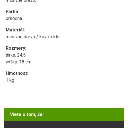
masívne drevo.
Farba:
prírodná
Materiál:
masívne drevo / kov / sklo
Rozmery:
šírka: 24,5
výška: 18 cm
Hmotnosť:
1 kg
Viete o tom, že: