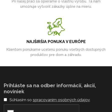
Pri našej práci sa opierame o vlastnú výrobu. Tá nám
umožňuje vytvoriť zákazky úplne na mieru.
NAJŠIRŠIA PONUKA V EURÓPE
Klientom ponúkame ucelenú ponuku všetkých dostupných
produktov pre dom a záhradu.
Prihláste sa na odber informácií, akcií,
noviniek
Súhlasím so
spracovaním osobných údajov
.