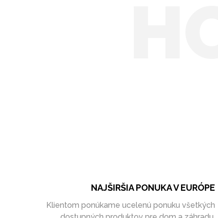
H
NAJŠIRŠIA PONUKA V EURÓPE
Klientom ponúkame ucelenú ponuku všetkých
dostupných produktov pre dom a záhradu.