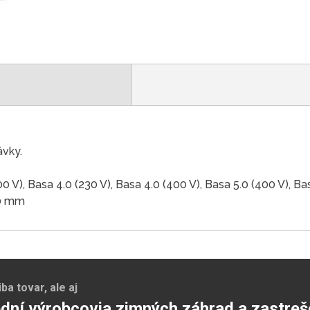
ávky.
00 V), Basa 4.0 (230 V), Basa 4.0 (400 V), Basa 5.0 (400 V), Ba
20 mm
a tovar, ale aj
dní výrobcovia zimných záhrad a zastreš