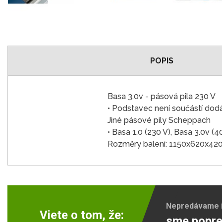
POPIS
Basa 3.0v - pásová pila 230 V
• Podstavec není součástí dod
Jiné pásové pily Scheppach
• Basa 1.0 (230 V), Basa 3.0v (4
Rozměry balení: 1150x620x4
Nepredávame ib
Viete o tom, že:
sme popre