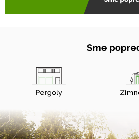
Sme popred
Pergoly
Zimn