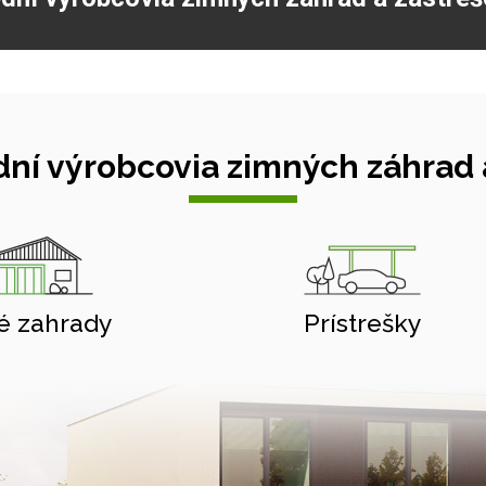
ní výrobcovia zimných záhrad a
é zahrady
Prístrešky