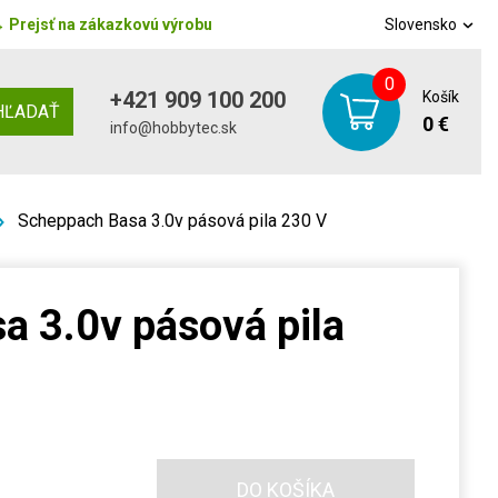
→
Prejsť na zákazkovú výrobu
Slovensko
0
+421 909 100 200
Košík
HĽADAŤ
0 €
info@hobbytec.sk
Scheppach Basa 3.0v pásová pila 230 V
a 3.0v pásová pila
DO KOŠÍKA