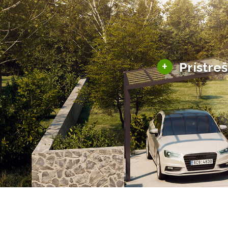
+
Prístre
Hliníkové prístre
Solárne prístreš