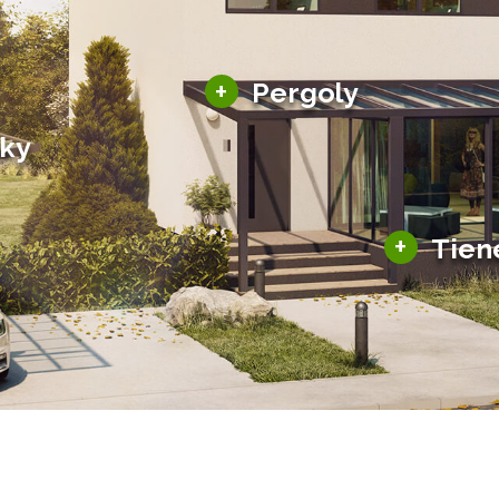
Hliníkové pergoly
+
Pergoly
Bioklimatické pergoly
šky
Altány a zastrešenie
šky
Solárne pergoly
ky pre auto
+
Tien
Tienenie
Zasklenie