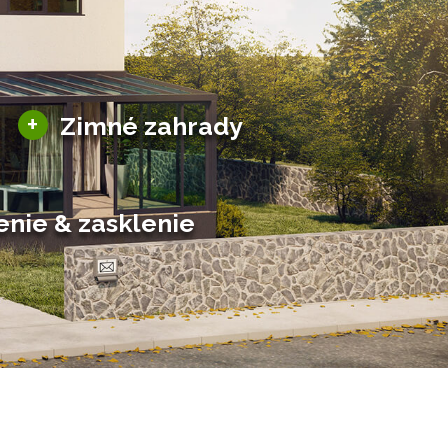
Sezónne zimné záhrady
+
Zimné zahrady
Hliníkové zimné záhrady
Posuvné zimné záhrady
Solárne zimné záhrady
enie & zasklenie