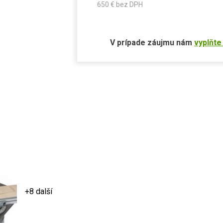
650
€ bez DPH
V prípade záujmu nám
vyplňte
+8 další