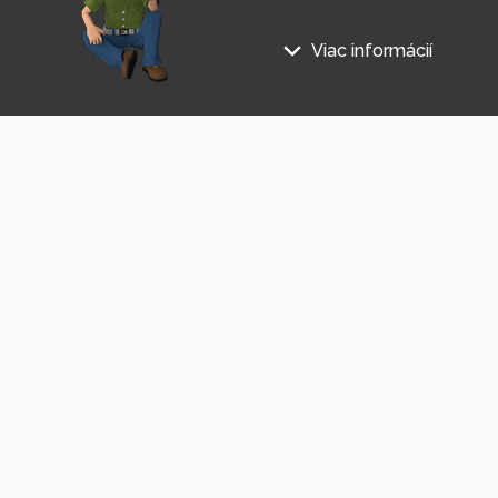
Viac informácií
Prihláste sa na odber informác
Na našich webových stránkac
Súhlasím so
spracovaním osobných údajov
.
Technické súbory cookie
Tieto údaje sú nevyhnutne pot
stránka nefungovala, napr. by 
Funkčné súbory cookie
Tieto súbory cookie nám umožň
napríklad zapamätanie si vášh
Súbory cookie sociálnych
Showroom Česko
Showroom Slo
Tieto súbory cookie nám umož
zdieľať produkty a služby s pri
+420 840 810 810
+421 909 100 200
Personalizácia obsahu
info@hobbytec.cz
info@hobbytec.sk
Tieto súbory cookie nám umož
U Mototechny, 251 62
Bardejovská 2046/28, 08
najlepšie vyhoveli vašim potre