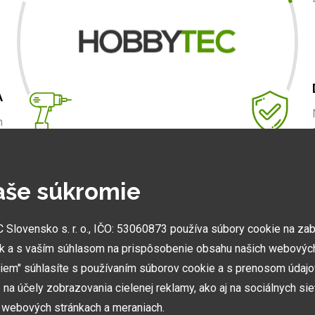
A
m
.
aše súkromie
NAJVÄČŠIE SHOWROOMY
lovensko s. r. o., IČO: 53060873 používa súbory cookie na za
Vytvorili sme najväčšie ukážkové centrá svojho druhu
k a s vaším súhlasom na prispôsobenie obsahu našich webových
v ČR a SK. Nájdete nás v Prahe a Prešove.
miem" súhlasíte s používaním súborov cookie a s prenosom údaj
na účely zobrazovania cielenej reklamy, ako aj na sociálnych sie
h webových stránkach a meraniach.