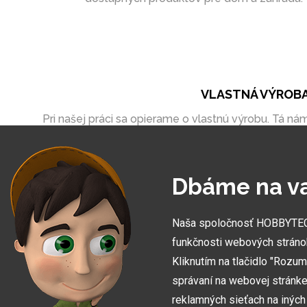
VLASTNÁ VÝROB
Pri našej práci sa opierame o vlastnú výrobu. Tá ná
umožňuje vytvoriť zákazky úplne na mieru
Dbáme na v
Naša spoločnosť HOBBYTEC S
funkčnosti webových stráno
Kliknutím na tlačidlo "Rozu
správaní na webovej stránke 
reklamných sieťach na inýc