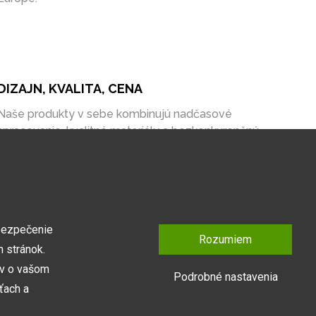
DIZAJN, KVALITA, CENA
Naše produkty v sebe kombinujú nadčasové
spracovanie, kvalitné materiály a bezkonkurenčnú
cenu na trhu.
bezpečenie
Rozumiem
 stránok.
ov o vašom
Podrobné nastavenia
ťach a