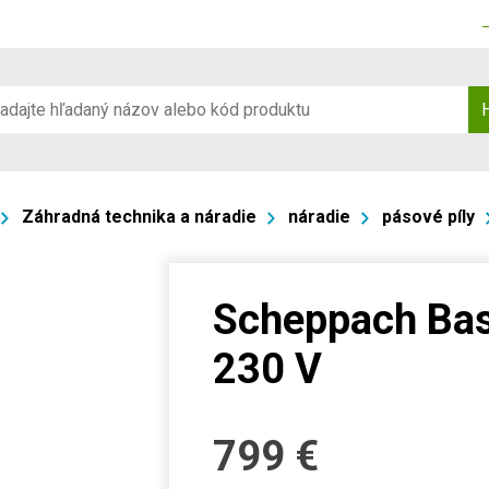
Záhradná technika a náradie
náradie
pásové píly
Scheppach Bas
230 V
799
€