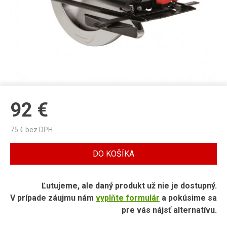
92
€
75
€ bez DPH
DO KOŠÍKA
Ľutujeme, ale daný produkt už nie je dostupný.
V prípade záujmu nám
vyplňte formulár
a pokúsime sa
pre vás nájsť alternatívu.