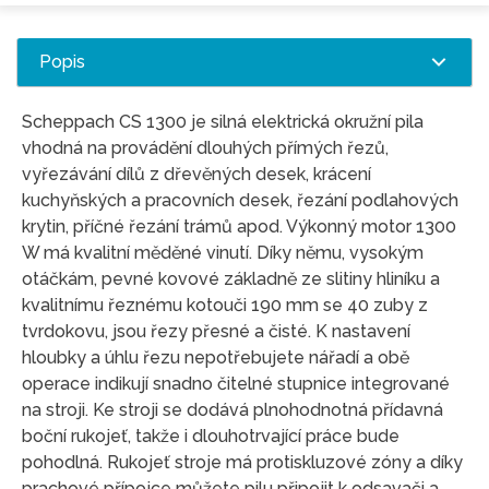
Popis
Scheppach CS 1300 je silná elektrická okružní pila
vhodná na provádění dlouhých přímých řezů,
vyřezávání dílů z dřevěných desek, krácení
kuchyňských a pracovních desek, řezání podlahových
krytin, příčné řezání trámů apod. Výkonný motor 1300
W má kvalitní měděné vinutí. Díky němu, vysokým
otáčkám, pevné kovové základně ze slitiny hliníku a
kvalitnímu řeznému kotouči 190 mm se 40 zuby z
tvrdokovu, jsou řezy přesné a čisté. K nastavení
hloubky a úhlu řezu nepotřebujete nářadí a obě
operace indikují snadno čitelné stupnice integrované
na stroji. Ke stroji se dodává plnohodnotná přídavná
boční rukojeť, takže i dlouhotrvající práce bude
pohodlná. Rukojeť stroje má protiskluzové zóny a díky
prachové přípojce můžete pilu připojit k odsavači a