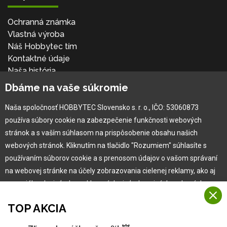
Ochranná známka
Vlastná výroba
Náš Hobbytec tím
Kontaktné údaje
Naša história
Kariéra
Dbáme na vaše súkromie
Naša spoločnosť HOBBYTEC Slovensko s. r. o., IČO: 53060873
Pre zákazníka
používa súbory cookie na zabezpečenie funkčnosti webových
stránok a s vaším súhlasom na prispôsobenie obsahu našich
Garancia najlepšej ceny
webových stránok. Kliknutím na tlačidlo "Rozumiem" súhlasíte s
Užívateľský manuál
používaním súborov cookie a s prenosom údajov o vašom správaní
Obchodné podmienky
na webovej stránke na účely zobrazovania cielenej reklamy, ako aj
Zákazník & partner
na sociálnych sieťach a reklamných sieťach na iných webových
Reklamácia
stránkach a meraniach.
Novinky
TOP AKCIA
Viac informácií