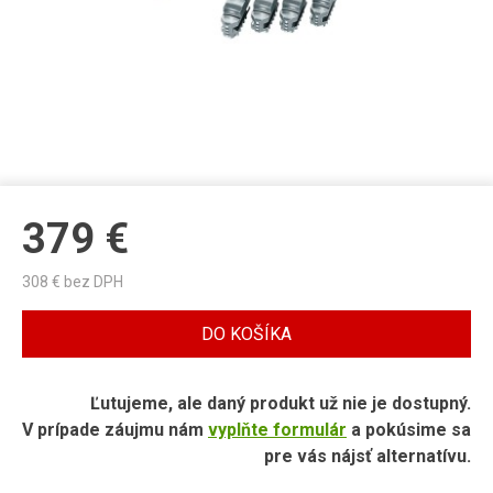
379
€
308
€ bez DPH
DO KOŠÍKA
Ľutujeme, ale daný produkt už nie je dostupný.
V prípade záujmu nám
vyplňte formulár
a pokúsime sa
pre vás nájsť alternatívu.