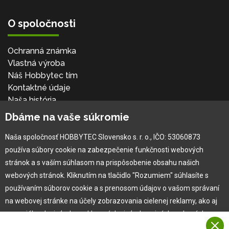
O spoločnosti
Ochranná známka
Vlastná výroba
Náš Hobbytec tím
Kontaktné údaje
Naša história
Kariéra
Dbáme na vaše súkromie
Naša spoločnosť HOBBYTEC Slovensko s. r. o., IČO: 53060873
Pre zákazníka
používa súbory cookie na zabezpečenie funkčnosti webových
stránok a s vaším súhlasom na prispôsobenie obsahu našich
Garancia najlepšej ceny
webových stránok. Kliknutím na tlačidlo "Rozumiem" súhlasíte s
Užívateľský manuál
používaním súborov cookie a s prenosom údajov o vašom správaní
Obchodné podmienky
na webovej stránke na účely zobrazovania cielenej reklamy, ako aj
Zákazník & partner
na sociálnych sieťach a reklamných sieťach na iných webových
Reklamácia
stránkach a meraniach.