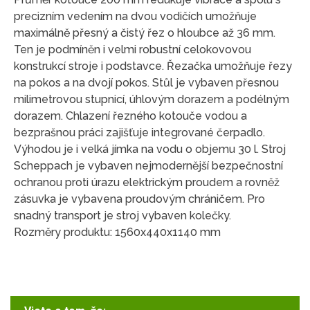
precizním vedením na dvou vodičích umožňuje
maximálně přesný a čistý řez o hloubce až 36 mm.
Ten je podmíněn i velmi robustní celokovovou
konstrukcí stroje i podstavce. Řezačka umožňuje řezy
na pokos a na dvojí pokos. Stůl je vybaven přesnou
milimetrovou stupnicí, úhlovým dorazem a podélným
dorazem. Chlazení řezného kotouče vodou a
bezprašnou práci zajišťuje integrované čerpadlo.
Výhodou je i velká jímka na vodu o objemu 30 l. Stroj
Scheppach je vybaven nejmodernější bezpečnostní
ochranou proti úrazu elektrickým proudem a rovněž
zásuvka je vybavena proudovým chráničem. Pro
snadný transport je stroj vybaven kolečky.
Rozměry produktu: 1560x440x1140 mm