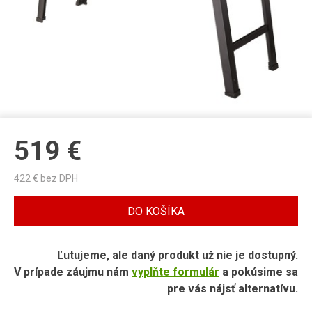
519
€
422
€ bez DPH
DO KOŠÍKA
Ľutujeme, ale daný produkt už nie je dostupný.
V prípade záujmu nám
vyplňte formulár
a pokúsime sa
pre vás nájsť alternatívu.