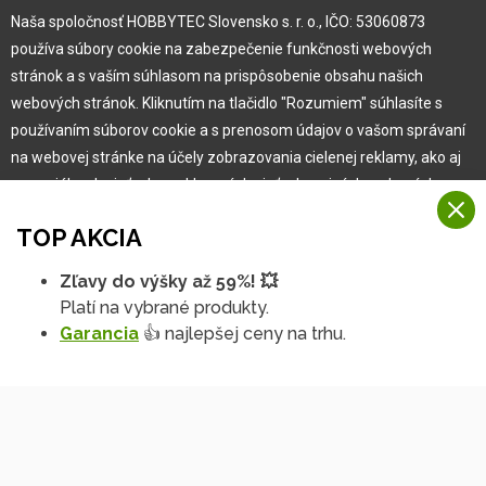
Naša spoločnosť HOBBYTEC Slovensko s. r. o., IČO: 53060873
Pre zákazníka
používa súbory cookie na zabezpečenie funkčnosti webových
stránok a s vaším súhlasom na prispôsobenie obsahu našich
Garancia najlepšej ceny
webových stránok. Kliknutím na tlačidlo "Rozumiem" súhlasíte s
Užívateľský manuál
používaním súborov cookie a s prenosom údajov o vašom správaní
Obchodné podmienky
na webovej stránke na účely zobrazovania cielenej reklamy, ako aj
Zákazník & partner
na sociálnych sieťach a reklamných sieťach na iných webových
Reklamácia
stránkach a meraniach.
Novinky
TOP AKCIA
Viac informácií
Zľavy do výšky až 59%! 💥
Na našich webových stránkach používame niekoľko kategórií
Platí na vybrané produkty.
Rozumiem
súborov cookie:
Garancia
👍 najlepšej ceny na trhu.
Technické súbory cookie
Podrobné nastavenia
Tieto údaje sú nevyhnutne potrebné na fungovanie stránky a funkcií,
ktoré sa rozhodnete používať. Bez nich by naša webová stránka
nefungovala, napr. by ste sa nemohli prihlásiť do svojho
používateľského účtu.