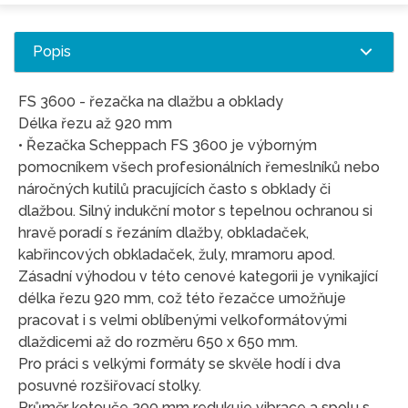
Popis
FS 3600 - řezačka na dlažbu a obklady
Délka řezu až 920 mm
• Řezačka Scheppach FS 3600 je výborným
pomocníkem všech profesionálních řemeslníků nebo
náročných kutilů pracujících často s obklady či
dlažbou. Silný indukční motor s tepelnou ochranou si
hravě poradí s řezáním dlažby, obkladaček,
kabřincových obkladaček, žuly, mramoru apod.
Zásadní výhodou v této cenové kategorii je vynikající
délka řezu 920 mm, což této řezačce umožňuje
pracovat i s velmi oblíbenými velkoformátovými
dlaždicemi až do rozměru 650 x 650 mm.
Pro práci s velkými formáty se skvěle hodí i dva
posuvné rozšiřovací stolky.
Průměr kotouče 200 mm redukuje vibrace a spolu s