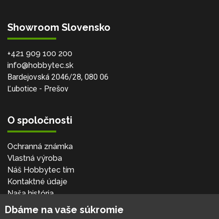
Showroom Slovensko
+421 909 100 200
info@hobbytec.sk
Bardejovská 2046/28, 080 06
Ľubotice - Prešov
O spoločnosti
Ochranná známka
Vlastná výroba
Náš Hobbytec tím
Kontaktné údaje
Naša história
Kariéra
Dbáme na vaše súkromie