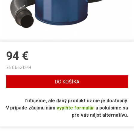
94
€
76
€ bez DPH
DO KOŠÍKA
Ľutujeme, ale daný produkt už nie je dostupný.
V prípade záujmu nám
vyplňte formulár
a pokúsime sa
pre vás nájsť alternatívu.