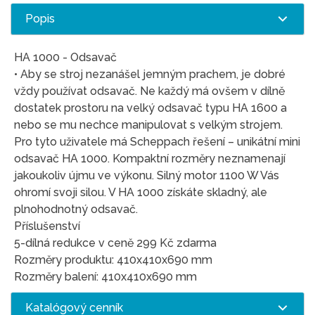
Popis
HA 1000 - Odsavač
• Aby se stroj nezanášel jemným prachem, je dobré
vždy používat odsavač. Ne každý má ovšem v dílně
dostatek prostoru na velký odsavač typu HA 1600 a
nebo se mu nechce manipulovat s velkým strojem.
Pro tyto uživatele má Scheppach řešení – unikátní mini
odsavač HA 1000. Kompaktní rozměry neznamenají
jakoukoliv újmu ve výkonu. Silný motor 1100 W Vás
ohromí svoji silou. V HA 1000 získáte skladný, ale
plnohodnotný odsavač.
Příslušenství
5-dílná redukce v ceně 299 Kč zdarma
Rozměry produktu: 410x410x690 mm
Rozměry balení: 410x410x690 mm
Katalógový cenník