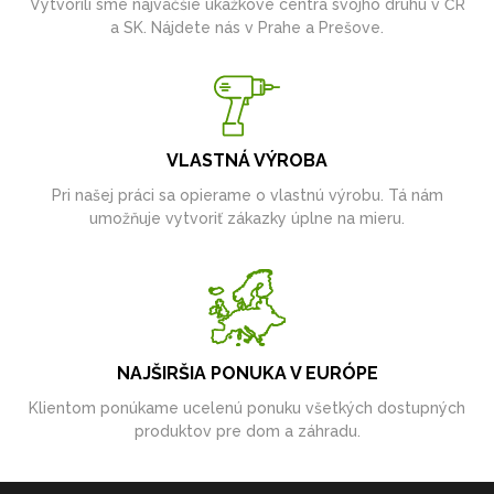
Vytvorili sme najväčšie ukážkové centrá svojho druhu v ČR
a SK. Nájdete nás v Prahe a Prešove.
VLASTNÁ VÝROBA
Pri našej práci sa opierame o vlastnú výrobu. Tá nám
umožňuje vytvoriť zákazky úplne na mieru.
NAJŠIRŠIA PONUKA V EURÓPE
Klientom ponúkame ucelenú ponuku všetkých dostupných
produktov pre dom a záhradu.