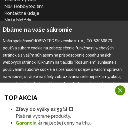
Náš Hobbytec tím
Kontaktné údaje
Naša história
Kariéra
Dbáme na vaše súkromie
Naša spoločnosť HOBBYTEC Slovensko s. r. o., IČO: 53060873
Pre zákazníka
používa súbory cookie na zabezpečenie funkčnosti webových
stránok a s vaším súhlasom na prispôsobenie obsahu našich
Garancia najlepšej ceny
webových stránok. Kliknutím na tlačidlo "Rozumiem" súhlasíte s
Užívateľský manuál
používaním súborov cookie a s prenosom údajov o vašom správaní
Obchodné podmienky
na webovej stránke na účely zobrazovania cielenej reklamy, ako aj
Zákazník & partner
na sociálnych sieťach a reklamných sieťach na iných webových
Reklamácia
stránkach a meraniach.
Novinky
TOP AKCIA
Viac informácií
Zľavy do výšky až 59%! 💥
Na našich webových stránkach používame niekoľko kategórií
Platí na vybrané produkty.
Rozumiem
súborov cookie:
Garancia
👍 najlepšej ceny na trhu.