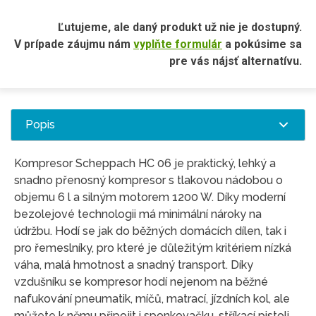
Ľutujeme, ale daný produkt už nie je dostupný.
V prípade záujmu nám
vyplňte formulár
a pokúsime sa
pre vás nájsť alternatívu.
Popis
Kompresor Scheppach HC 06 je praktický, lehký a
snadno přenosný kompresor s tlakovou nádobou o
objemu 6 l a silným motorem 1200 W. Díky moderní
bezolejové technologii má minimální nároky na
údržbu. Hodí se jak do běžných domácích dílen, tak i
pro řemeslníky, pro které je důležitým kritériem nízká
váha, malá hmotnost a snadný transport. Díky
vzdušníku se kompresor hodí nejenom na běžné
nafukování pneumatik, míčů, matrací, jízdních kol, ale
můžete k němu připojit i sponkovačku, stříkací pistoli