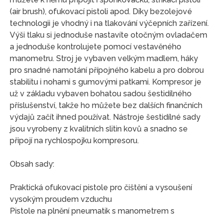
(air brush), ofukovací pistoli apod. Díky bezolejové
technologii je vhodný i na tlakování výčepních zařízení.
Výši tlaku si jednoduše nastavíte otočným ovladačem
a jednoduše kontrolujete pomocí vestavěného
manometru. Stroj je vybaven velkým madlem, háky
pro snadné namotání přípojného kabelu a pro dobrou
stabilitu i nohami s gumovými patkami. Kompresor je
už v základu vybaven bohatou sadou šestidílného
příslušenství, takže ho můžete bez dalších finančních
výdajů začít ihned používat. Nástroje šestidílné sady
jsou vyrobeny z kvalitních slitin kovů a snadno se
připojí na rychlospojku kompresoru.
Obsah sady:
Praktická ofukovací pistole pro čištění a vysoušení
vysokým proudem vzduchu
Pistole na plnění pneumatik s manometrem s