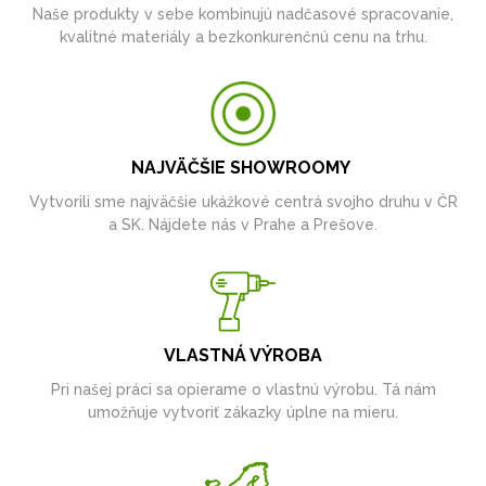
Naše produkty v sebe kombinujú nadčasové spracovanie,
kvalitné materiály a bezkonkurenčnú cenu na trhu.
NAJVÄČŠIE SHOWROOMY
Vytvorili sme najväčšie ukážkové centrá svojho druhu v ČR
a SK. Nájdete nás v Prahe a Prešove.
VLASTNÁ VÝROBA
Pri našej práci sa opierame o vlastnú výrobu. Tá nám
umožňuje vytvoriť zákazky úplne na mieru.