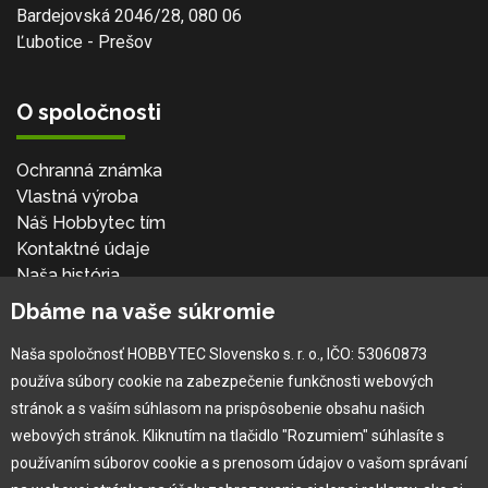
Bardejovská 2046/28, 080 06
Ľubotice - Prešov
O spoločnosti
Ochranná známka
Vlastná výroba
Náš Hobbytec tím
Kontaktné údaje
Naša história
Kariéra
Dbáme na vaše súkromie
Naša spoločnosť HOBBYTEC Slovensko s. r. o., IČO: 53060873
Pre zákazníka
používa súbory cookie na zabezpečenie funkčnosti webových
stránok a s vaším súhlasom na prispôsobenie obsahu našich
Garancia najlepšej ceny
webových stránok. Kliknutím na tlačidlo "Rozumiem" súhlasíte s
Užívateľský manuál
používaním súborov cookie a s prenosom údajov o vašom správaní
Obchodné podmienky