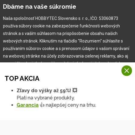
Kariéra
Dbáme na vaše súkromie
Naša spoločnosť HOBBYTEC Slovensko s. r. o., IČO: 53060873
Pre zákazníka
používa súbory cookie na zabezpečenie funkčnosti webových
stránok a s vaším súhlasom na prispôsobenie obsahu našich
Garancia najlepšej ceny
webových stránok. Kliknutím na tlačidlo "Rozumiem" súhlasíte s
Užívateľský manuál
používaním súborov cookie a s prenosom údajov o vašom správaní
Obchodné podmienky
na webovej stránke na účely zobrazovania cielenej reklamy, ako aj
Zákazník & partner
na sociálnych sieťach a reklamných sieťach na iných webových
Reklamácia
stránkach a meraniach.
Novinky
TOP AKCIA
Viac informácií
Zľavy do výšky až 59%! 💥
Na našich webových stránkach používame niekoľko kategórií
Platí na vybrané produkty.
Rozumiem
súborov cookie:
Garancia
👍 najlepšej ceny na trhu.
Technické súbory cookie
Podrobné nastavenia
Tieto údaje sú nevyhnutne potrebné na fungovanie stránky a funkcií,
ktoré sa rozhodnete používať. Bez nich by naša webová stránka
nefungovala, napr. by ste sa nemohli prihlásiť do svojho