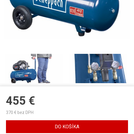
455
€
370
€ bez DPH
DO KOŠÍKA