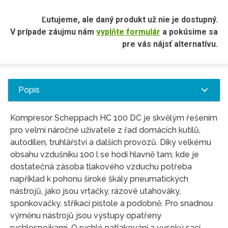
Ľutujeme, ale daný produkt už nie je dostupný.
V prípade záujmu nám
vyplňte formulár
a pokúsime sa
pre vás nájsť alternatívu.
Popis
Kompresor Scheppach HC 100 DC je skvělým řešením
pro velmi náročné uživatele z řad domácích kutilů,
autodílen, truhlářství a dalších provozů. Díky velkému
obsahu vzdušníku 100 l se hodí hlavně tam, kde je
dostatečná zásoba tlakového vzduchu potřeba
například k pohonu široké škály pneumatických
nástrojů, jako jsou vrtačky, rázové utahováky,
sponkovačky, stříkací pistole a podobně. Pro snadnou
výměnu nástrojů jsou výstupy opatřeny
rychlospojkami. O rychlé natlakování a vysoký sací