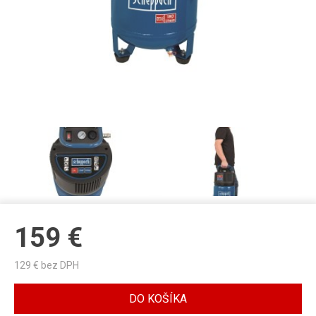
159
€
129
€ bez DPH
DO KOŠÍKA