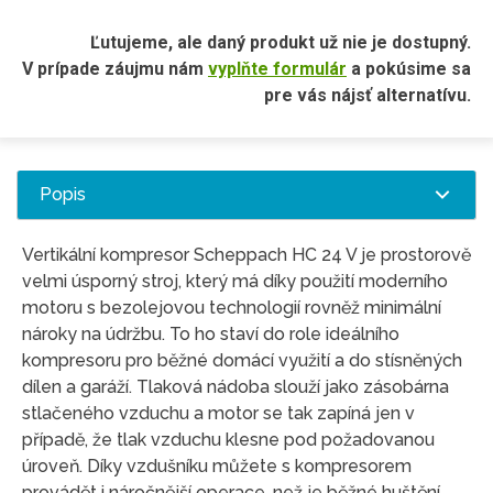
Ľutujeme, ale daný produkt už nie je dostupný.
V prípade záujmu nám
vyplňte formulár
a pokúsime sa
pre vás nájsť alternatívu.
Popis
Vertikální kompresor Scheppach HC 24 V je prostorově
velmi úsporný stroj, který má díky použití moderního
motoru s bezolejovou technologií rovněž minimální
nároky na údržbu. To ho staví do role ideálního
kompresoru pro běžné domácí využití a do stísněných
dílen a garáží. Tlaková nádoba slouží jako zásobárna
stlačeného vzduchu a motor se tak zapíná jen v
případě, že tlak vzduchu klesne pod požadovanou
úroveň. Díky vzdušníku můžete s kompresorem
provádět i náročnější operace, než je běžné huštění.