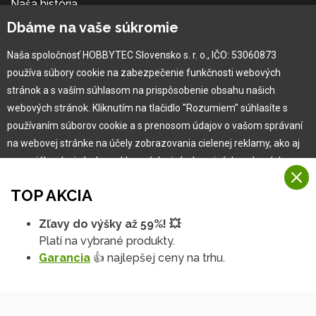
Naša história
Kariéra
Dbáme na vaše súkromie
Naša spoločnosť HOBBYTEC Slovensko s. r. o., IČO: 53060873
Pre zákazníka
používa súbory cookie na zabezpečenie funkčnosti webových
stránok a s vaším súhlasom na prispôsobenie obsahu našich
Garancia najlepšej ceny
webových stránok. Kliknutím na tlačidlo "Rozumiem" súhlasíte s
Užívateľský manuál
používaním súborov cookie a s prenosom údajov o vašom správaní
Obchodné podmienky
na webovej stránke na účely zobrazovania cielenej reklamy, ako aj
Zákazník & partner
na sociálnych sieťach a reklamných sieťach na iných webových
Reklamácia
stránkach a meraniach.
Novinky
TOP AKCIA
Viac informácií
Zľavy do výšky až 59%! 💥
Na našich webových stránkach používame niekoľko kategórií
Platí na vybrané produkty.
Rozumiem
súborov cookie:
Garancia
👍 najlepšej ceny na trhu.
Technické súbory cookie
Podrobné nastavenia
Tieto údaje sú nevyhnutne potrebné na fungovanie stránky a funkcií,
ktoré sa rozhodnete používať. Bez nich by naša webová stránka