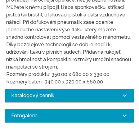
Můžete k němu připojit třeba sponkovačku, stříkací
pistoli (airbrush), ofukovací pistoli a další vzduchové
nářadí. Při dofukování pneumatik zase oceníte
jednoduché nastavení výše tlaku, který můžete
snadno kontrolovat pomocí vestavěného manometru.
Díky bezolejové technologii se dobře hodí i k
udržování tlaku v pivních sudech. Přídavná rukojeť,
nízká hmotnost a kompaktní rozměry umožní snadnou
manipulaci se strojem.
Rozměry produktu: 350.00 x 680.00 x 330.00
Rozměry balení: 340.00 x 320.00 x 660.00
Katalógový cenník
Fotogaléria