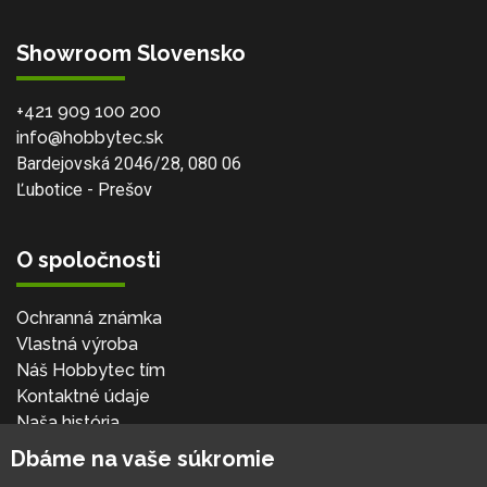
Showroom Slovensko
+421 909 100 200
info@hobbytec.sk
Bardejovská 2046/28, 080 06
Ľubotice - Prešov
O spoločnosti
Ochranná známka
Vlastná výroba
Náš Hobbytec tím
Kontaktné údaje
Naša história
Kariéra
Dbáme na vaše súkromie