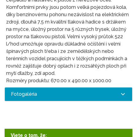
Komfortními prvky jsou potom velká pojezdová kola,
díky benzínovému pohonu nezávislost na elektrickém
zdroji, dlouhá 7,5 m kvalitní tlaková hadice s držákem
na myčce, úložný prostor na 5 různých trysek, úložný
prostor na tlakovou pistoli. Velmi vysoký průtok 522
l/hod umožňuje opravdu důkladné očištění i velmi
špinavých ploch třeba i ze zemědělských nebo
terénních vozidel pracujících v těžkých podmínkách a
rovněž zajišťuje dobrý oplach i z rozsáhlých ploch při
mytí dlažby, zdí apod.
Rozměry produktu: 670.00 x 490.00 x 1000.00
Fotogaléria
Viete o tom, že: