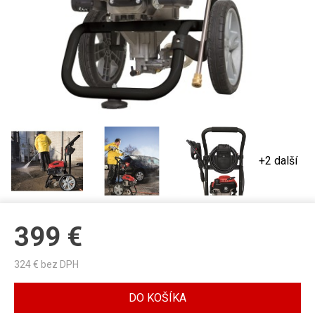
+2 další
399
€
324
€ bez DPH
DO KOŠÍKA