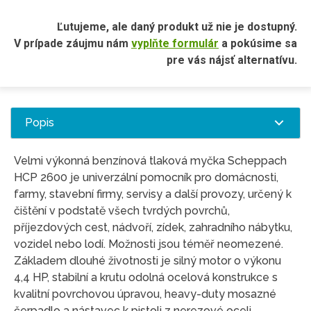
Ľutujeme, ale daný produkt už nie je dostupný.
V prípade záujmu nám
vyplňte formulár
a pokúsime sa
pre vás nájsť alternatívu.
Popis
Velmi výkonná benzínová tlaková myčka Scheppach
HCP 2600 je univerzální pomocník pro domácnosti,
farmy, stavební firmy, servisy a další provozy, určený k
čištění v podstatě všech tvrdých povrchů,
příjezdových cest, nádvoří, zídek, zahradního nábytku,
vozidel nebo lodí. Možnosti jsou téměř neomezené.
Základem dlouhé životnosti je silný motor o výkonu
4,4 HP, stabilní a krutu odolná ocelová konstrukce s
kvalitní povrchovou úpravou, heavy-duty mosazné
čerpadlo a nástavec k pistoli z nerezové oceli.