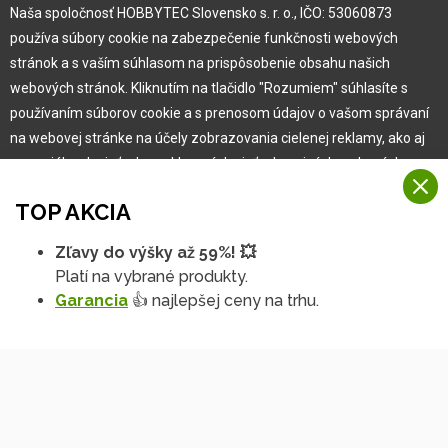
Naša spoločnosť HOBBYTEC Slovensko s. r. o., IČO: 53060873
Pre zákazníka
používa súbory cookie na zabezpečenie funkčnosti webových
stránok a s vaším súhlasom na prispôsobenie obsahu našich
Garancia najlepšej ceny
webových stránok. Kliknutím na tlačidlo "Rozumiem" súhlasíte s
Užívateľský manuál
používaním súborov cookie a s prenosom údajov o vašom správaní
Obchodné podmienky
na webovej stránke na účely zobrazovania cielenej reklamy, ako aj
Zákazník & partner
na sociálnych sieťach a reklamných sieťach na iných webových
Reklamácia
stránkach a meraniach.
Novinky
TOP AKCIA
Viac informácií
Zľavy do výšky až 59%! 💥
Na našich webových stránkach používame niekoľko kategórií
Platí na vybrané produkty.
Rozumiem
súborov cookie:
Garancia
👍 najlepšej ceny na trhu.
Technické súbory cookie
Podrobné nastavenia
Tieto údaje sú nevyhnutne potrebné na fungovanie stránky a funkcií,
ktoré sa rozhodnete používať. Bez nich by naša webová stránka
nefungovala, napr. by ste sa nemohli prihlásiť do svojho
používateľského účtu.
Copyright © 2010 -
2026
HOBBYTEC
,
info@hobbytec.sk
,
Funkčné súbory cookie