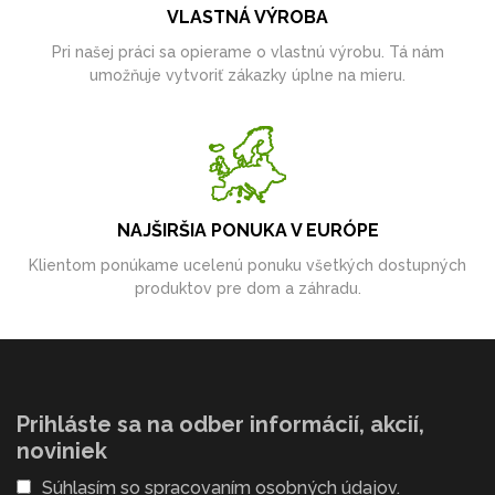
VLASTNÁ VÝROBA
Pri našej práci sa opierame o vlastnú výrobu. Tá nám
umožňuje vytvoriť zákazky úplne na mieru.
NAJŠIRŠIA PONUKA V EURÓPE
Klientom ponúkame ucelenú ponuku všetkých dostupných
produktov pre dom a záhradu.
Prihláste sa na odber informácií, akcií,
noviniek
Súhlasím so
spracovaním osobných údajov
.