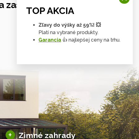
 zastrešení
TOP AKCIA
Zľavy do výšky až 59%! 💥
Platí na vybrané produkty.
Garancia
👍 najlepšej ceny na trhu.
Tienenie & zasklenie
Sezónne zimné záhrady
+
Zimné zahrady