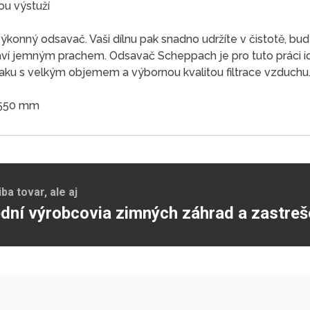
ou výstuží
výkonný odsavač. Vaši dílnu pak snadno udržíte v čistotě, bud
aví jemným prachem. Odsavač Scheppach je pro tuto práci 
vaku s velkým objemem a výbornou kvalitou filtrace vzduchu.
1550 mm
a tovar, ale aj
dní výrobcovia zimných záhrad a zastreš