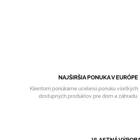
NAJŠIRŠIA PONUKA V EURÓPE
Klientom ponúkame ucelenú ponuku všetkých
dostupných produktov pre dom a záhradu.
VLASTNÁ VÝROB