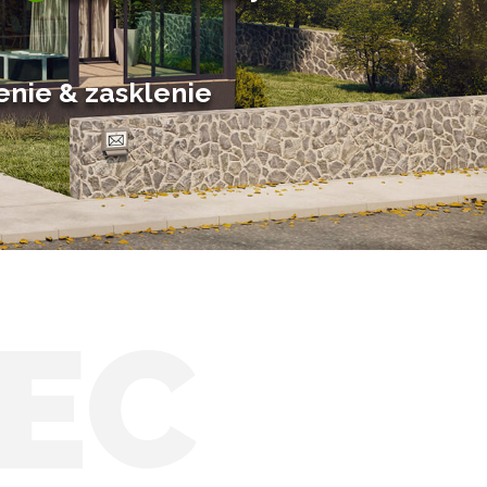
Hliníkové zimné záhrady
Posuvné zimné záhrady
Solárne zimné záhrady
enie & zasklenie
EC