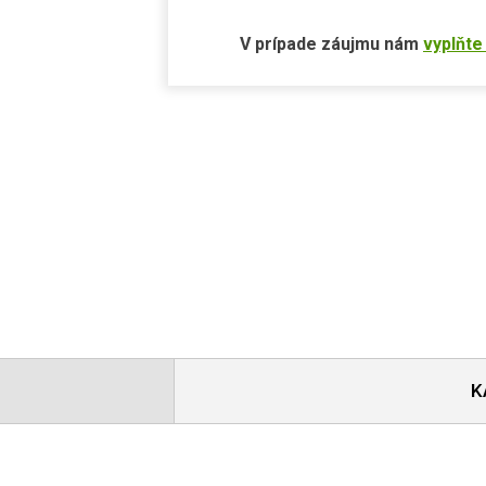
V prípade záujmu nám
vyplňte
K