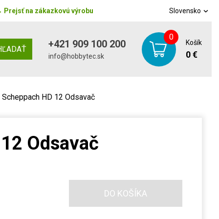
→
Prejsť na zákazkovú výrobu
Slovensko
0
+421 909 100 200
Košík
HĽADAŤ
0 €
info@hobbytec.sk
Scheppach HD 12 Odsavač
 12 Odsavač
DO KOŠÍKA