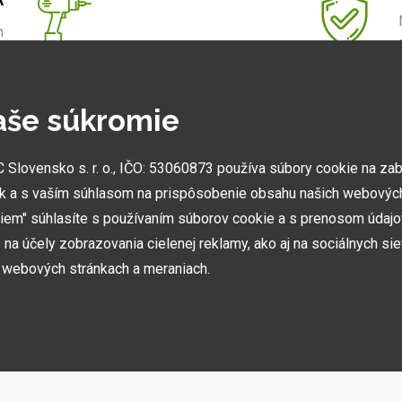
m
.
aše súkromie
NAJVÄČŠIE SHOWROOMY
lovensko s. r. o., IČO: 53060873 používa súbory cookie na za
Vytvorili sme najväčšie ukážkové centrá svojho druhu
k a s vaším súhlasom na prispôsobenie obsahu našich webových
v ČR a SK. Nájdete nás v Prahe a Prešove.
miem" súhlasíte s používaním súborov cookie a s prenosom údaj
na účely zobrazovania cielenej reklamy, ako aj na sociálnych sie
h webových stránkach a meraniach.
ií, akcií, noviniek
h používame niekoľko kategórií súborov cookie: