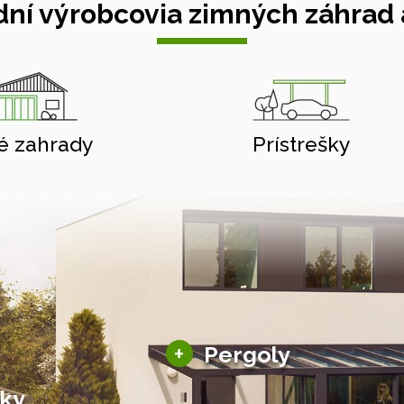
ní výrobcovia zimných záhrad a
é zahrady
Prístrešky
Hliníkové pergoly
+
Pergoly
Bioklimatické pergoly
šky
Altány a zastrešenie