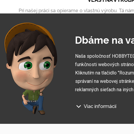
Pri našej práci sa opierame o vlastnú výrobu. Tá ná
umožňuje vytvoriť zákazky úplne na mieru
Dbáme na v
Naša spoločnosť HOBBYTEC S
funkčnosti webových stráno
Kliknutím na tlačidlo "Rozu
správaní na webovej stránke 
reklamných sieťach na inýc
Viac informácií
Prihláste sa na odber informác
Na našich webových stránkac
Súhlasím so
spracovaním osobných údajov
.
Technické súbory cookie