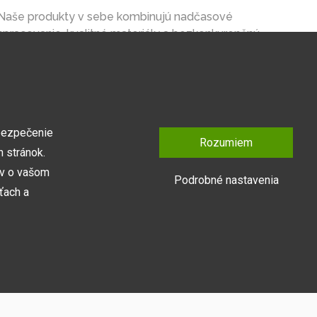
Naše produkty v sebe kombinujú nadčasové
spracovanie, kvalitné materiály a bezkonkurenčnú
cenu na trhu.
bezpečenie
Rozumiem
 stránok.
ov o vašom
Podrobné nastavenia
ťach a
Prihlásiť sa