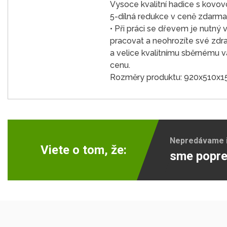
Vysoce kvalitní hadice s kovov
5-dílná redukce v ceně zdarma
• Při práci se dřevem je nutný 
pracovat a neohrozíte své zdr
a velice kvalitnímu sběrnému 
cenu.
Rozměry produktu: 920x510x
Nepredávame ib
Viete o tom, že:
sme popre