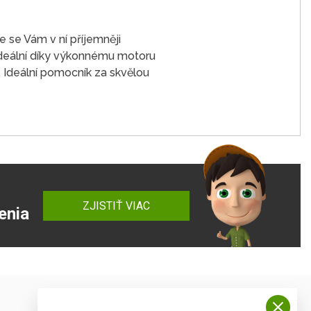
e se Vám v ní příjemněji
ideální díky výkonnému motoru
 Ideální pomocník za skvělou
ZJISTIŤ VIAC
enia