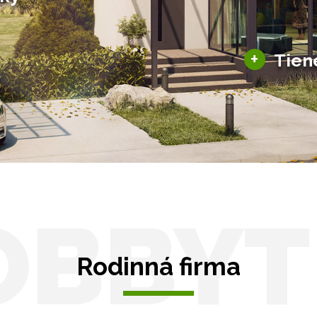
šky
Solárne pergoly
ky pre auto
+
Tien
Tienenie
Zasklenie
OBBYT
Rodinná firma