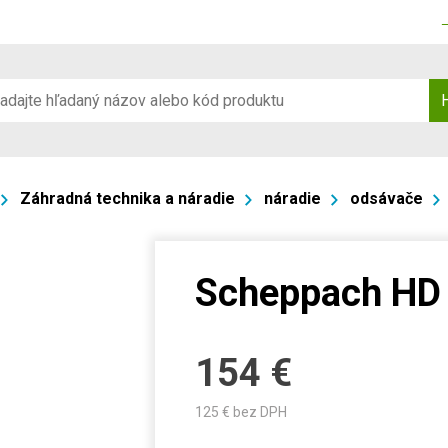
Záhradná technika a náradie
náradie
odsávače
Scheppach HD
154
€
125
€ bez DPH