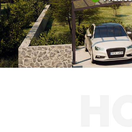
Hliníkové prístre
Solárne prístreš
H