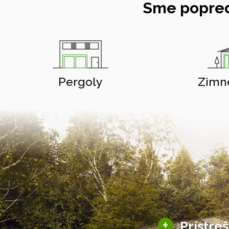
Sme popred
Pergoly
Zimn
+
Prístre