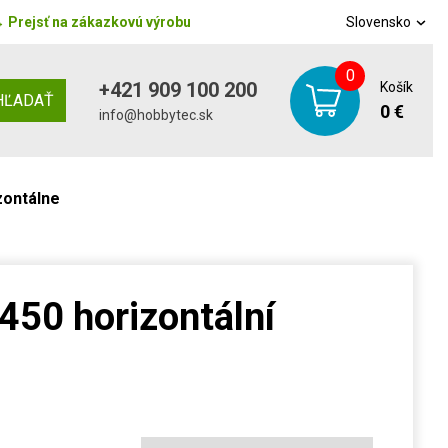
→
Prejsť na zákazkovú výrobu
Slovensko
0
+421 909 100 200
Košík
HĽADAŤ
0 €
info@hobbytec.sk
zontálne
450 horizontální