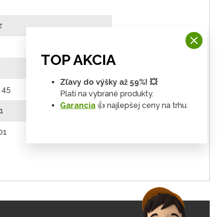
z
TOP AKCIA
Zľavy do výšky až 59%! 💥
x 45
Platí na vybrané produkty.
Garancia
👍 najlepšej ceny na trhu.
1
01