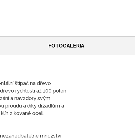
FOTOGALÉRIA
ntální štípač na dřevo
řevo rychlostí až 100 polen
mazání a navzdory svým
ku proudu a díky držadlům a
klín z kované oceli.
ci nezanedbatelné množství