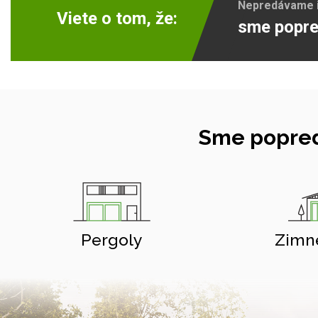
Nepredávame ib
Viete o tom, že:
sme popre
Sme popred
Pergoly
Zimn