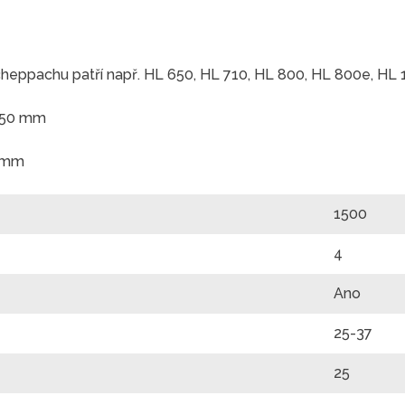
Scheppachu patří např. HL 650, HL 710, HL 800, HL 800e, HL
450 mm
0 mm
1500
4
Ano
25-37
25