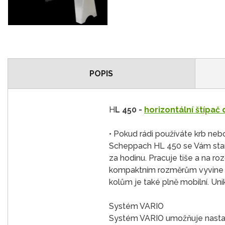
POPIS
H
L 450 -
horizontální štípač
• Pokud rádi používáte krb neb
Scheppach HL 450 se Vám stane
za hodinu. Pracuje tiše a na r
kompaktním rozměrům vyvine vy
kolům je také plně mobilní. Unik
Systém VARIO
Systém VARIO umožňuje nastavi