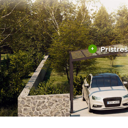
+
Prístre
Hliníkové prístre
Solárne prístreš