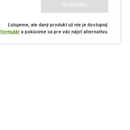
DO KOŠÍKA
Ľutujeme, ale daný produkt už nie je dostupný.
 formulár
a pokúsime sa pre vás nájsť alternatívu.