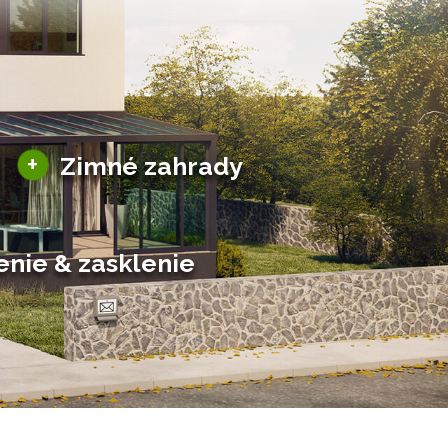
Sezónne zimné záhrady
+
Zimné zahrady
Hliníkové zimné záhrady
Posuvné zimné záhrady
Solárne zimné záhrady
enie & zasklenie