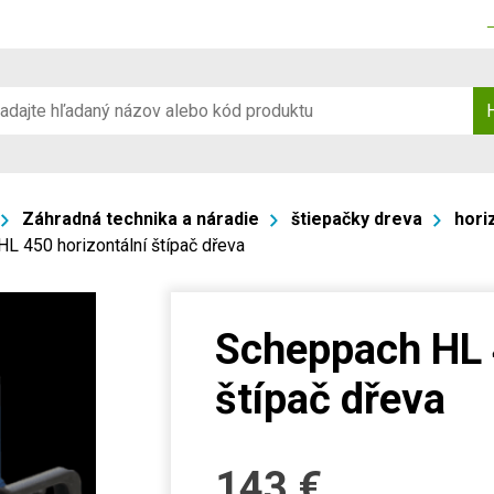
Záhradná technika a náradie
štiepačky dreva
hori
L 450 horizontální štípač dřeva
Scheppach HL 
štípač dřeva
143
€