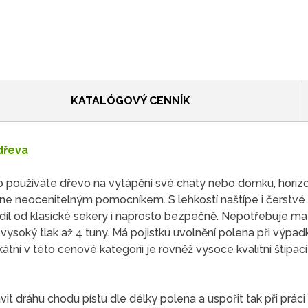
KATALÓGOVÝ CENNÍK
 dřeva
o používáte dřevo na vytápění své chaty nebo domku, horizo
 neocenitelným pomocníkem. S lehkostí naštípe i čerstvé d
ozdíl od klasické sekery i naprosto bezpečně. Nepotřebuje 
soký tlak až 4 tuny. Má pojistku uvolnění polena při výpad
átní v této cenové kategorii je rovněž vysoce kvalitní štípací 
t dráhu chodu pístu dle délky polena a uspořit tak při prá