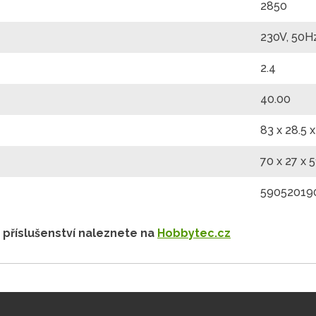
2850
230V, 50H
2.4
40.00
83 x 28.5 
70 x 27 x 5
59052019
 příslušenství naleznete na
Hobbytec.cz