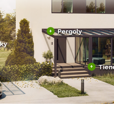
Hliníkové pergoly
+
Pergoly
Bioklimatické pergoly
šky
Altány a zastrešenie
šky
Solárne pergoly
ky pre auto
+
Tien
Tienenie
Zasklenie