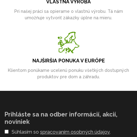
VLASTNÁ VÝROBA
Pri našej práci sa opierame o vlastnú výrobu. Tá nám
umožňuje vytvoriť zákazky úplne na mieru.
NAJŠIRŠIA PONUKA V EURÓPE
Klientom ponúkame ucelenú ponuku všetkých dostupných
produktov pre dom a záhradu.
Prihláste sa na odber informácií, akcií,
noviniek
Súhlasím so
spracovaním osobných údajov
.