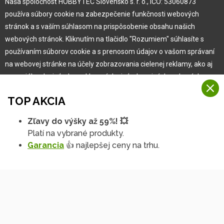
Naša spoločnosť HOBBYTEC Slovensko s. r. o., IČO: 53060873
Pre zákazníka
používa súbory cookie na zabezpečenie funkčnosti webových
stránok a s vaším súhlasom na prispôsobenie obsahu našich
Garancia najlepšej ceny
webových stránok. Kliknutím na tlačidlo "Rozumiem" súhlasíte s
Užívateľský manuál
používaním súborov cookie a s prenosom údajov o vašom správaní
Obchodné podmienky
na webovej stránke na účely zobrazovania cielenej reklamy, ako aj
Zákazník & partner
na sociálnych sieťach a reklamných sieťach na iných webových
Reklamácia
stránkach a meraniach.
Novinky
TOP AKCIA
Viac informácií
Zľavy do výšky až 59%! 💥
Na našich webových stránkach používame niekoľko kategórií
Platí na vybrané produkty.
Rozumiem
súborov cookie:
Garancia
👍 najlepšej ceny na trhu.
Technické súbory cookie
Podrobné nastavenia
Tieto údaje sú nevyhnutne potrebné na fungovanie stránky a funkcií,
ktoré sa rozhodnete používať. Bez nich by naša webová stránka
nefungovala, napr. by ste sa nemohli prihlásiť do svojho
používateľského účtu.
Copyright © 2010 -
2026
HOBBYTEC
,
info@hobbytec.sk
,
Funkčné súbory cookie