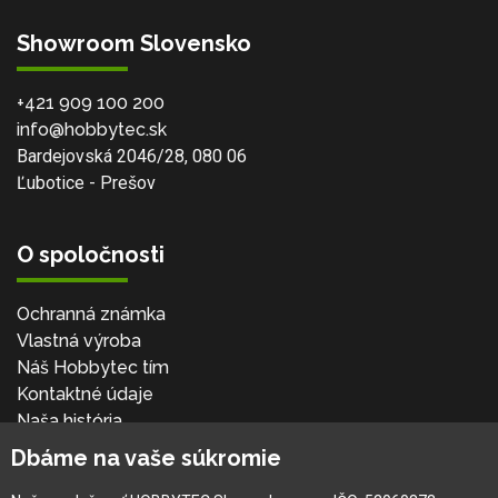
Showroom Slovensko
+421 909 100 200
info@hobbytec.sk
Bardejovská 2046/28, 080 06
Ľubotice - Prešov
O spoločnosti
Ochranná známka
Vlastná výroba
Náš Hobbytec tím
Kontaktné údaje
Naša história
Kariéra
Dbáme na vaše súkromie