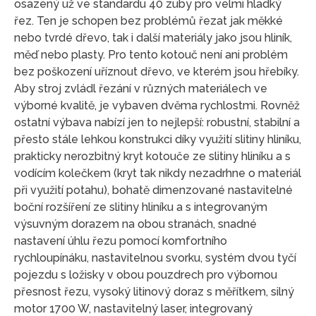
osazený už ve standardu 40 zuby pro velmi hladký
řez. Ten je schopen bez problémů řezat jak měkké
nebo tvrdé dřevo, tak i další materiály jako jsou hliník,
měď nebo plasty. Pro tento kotouč není ani problém
bez poškození uříznout dřevo, ve kterém jsou hřebíky.
Aby stroj zvládl řezání v různých materiálech ve
výborné kvalitě, je vybaven dvěma rychlostmi. Rovněž
ostatní výbava nabízí jen to nejlepší: robustní, stabilní a
přesto stále lehkou konstrukci díky využití slitiny hliníku,
prakticky nerozbitný kryt kotouče ze slitiny hliníku a s
vodícím kolečkem (kryt tak nikdy nezadrhne o materiál
při využití potahu), bohatě dimenzované nastavitelné
boční rozšíření ze slitiny hliníku a s integrovaným
výsuvným dorazem na obou stranách, snadné
nastavení úhlu řezu pomocí komfortního
rychloupínáku, nastavitelnou svorku, systém dvou tyčí
pojezdu s ložisky v obou pouzdrech pro výbornou
přesnost řezu, vysoký litinový doraz s měřítkem, silný
motor 1700 W, nastavitelný laser, integrovaný