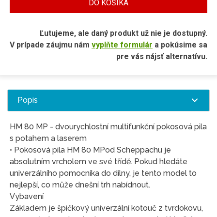
DO KOŠÍKA
Ľutujeme, ale daný produkt už nie je dostupný.
V prípade záujmu nám
vyplňte formulár
a pokúsime sa
pre vás nájsť alternatívu.
Popis
HM 80 MP - dvourychlostní multifunkční pokosová pila
s potahem a laserem
• Pokosová pila HM 80 MPod Scheppachu je
absolutním vrcholem ve své třídě. Pokud hledáte
univerzálního pomocníka do dílny, je tento model to
nejlepší, co může dnešní trh nabídnout.
Vybavení
Základem je špičkový univerzální kotouč z tvrdokovu,