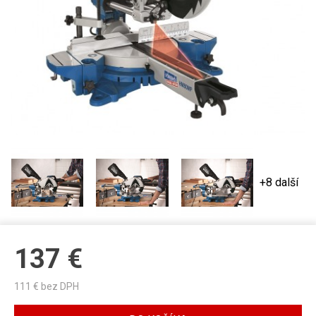
+8 další
137
€
111
€ bez DPH