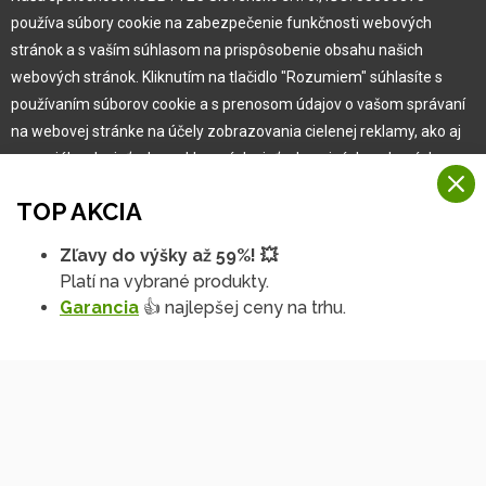
Pre zákazníka
používa súbory cookie na zabezpečenie funkčnosti webových
stránok a s vaším súhlasom na prispôsobenie obsahu našich
Garancia najlepšej ceny
webových stránok. Kliknutím na tlačidlo "Rozumiem" súhlasíte s
Užívateľský manuál
používaním súborov cookie a s prenosom údajov o vašom správaní
Obchodné podmienky
na webovej stránke na účely zobrazovania cielenej reklamy, ako aj
Zákazník & partner
na sociálnych sieťach a reklamných sieťach na iných webových
Reklamácia
stránkach a meraniach.
Novinky
TOP AKCIA
Viac informácií
Zľavy do výšky až 59%! 💥
Na našich webových stránkach používame niekoľko kategórií
Platí na vybrané produkty.
Rozumiem
súborov cookie:
Garancia
👍 najlepšej ceny na trhu.
Technické súbory cookie
Podrobné nastavenia
Tieto údaje sú nevyhnutne potrebné na fungovanie stránky a funkcií,
ktoré sa rozhodnete používať. Bez nich by naša webová stránka
nefungovala, napr. by ste sa nemohli prihlásiť do svojho
používateľského účtu.
Copyright © 2010 -
2026
HOBBYTEC
,
info@hobbytec.sk
,
Funkčné súbory cookie