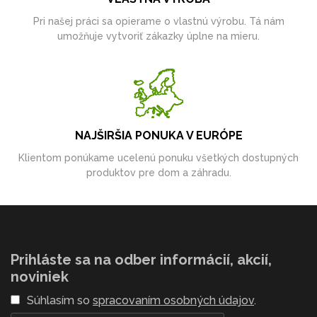
Pri našej práci sa opierame o vlastnú výrobu. Tá nám
umožňuje vytvoriť zákazky úplne na mieru.
NAJŠIRŠIA PONUKA V EURÓPE
Klientom ponúkame ucelenú ponuku všetkých dostupných
produktov pre dom a záhradu.
Prihláste sa na odber informácií, akcií,
noviniek
Súhlasím so
spracovaním osobných údajov
.