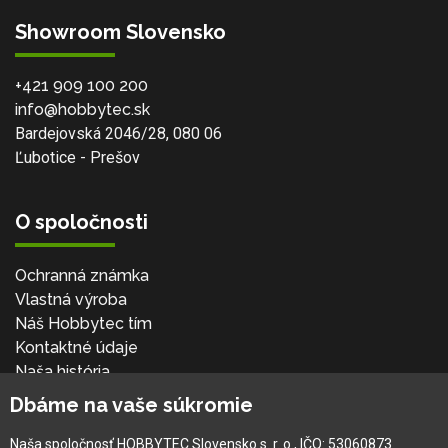
Showroom Slovensko
+421 909 100 200
info@hobbytec.sk
Bardejovská 2046/28, 080 06
Ľubotice - Prešov
O spoločnosti
Ochranná známka
Vlastná výroba
Náš Hobbytec tím
Kontaktné údaje
Naša história
Kariéra
Dbáme na vaše súkromie
Naša spoločnosť HOBBYTEC Slovensko s. r. o., IČO: 53060873