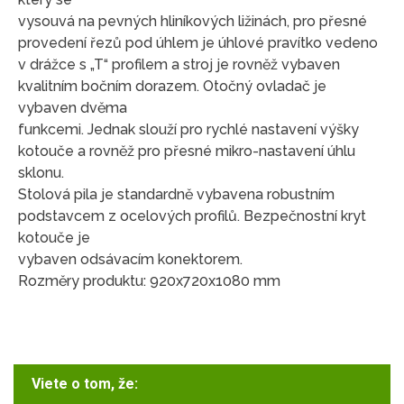
vysouvá na pevných hliníkových ližinách, pro přesné
provedení řezů pod úhlem je úhlové pravítko vedeno
v drážce s „T“ profilem a stroj je rovněž vybaven
kvalitním bočním dorazem. Otočný ovladač je
vybaven dvěma
funkcemi. Jednak slouží pro rychlé nastavení výšky
kotouče a rovněž pro přesné mikro-nastavení úhlu
sklonu.
Stolová pila je standardně vybavena robustním
podstavcem z ocelových profilů. Bezpečnostní kryt
kotouče je
vybaven odsávacím konektorem.
Rozměry produktu: 920x720x1080 mm
Viete o tom, že: