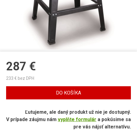
287
€
233
€ bez DPH
DO KOŠÍKA
Ľutujeme, ale daný produkt už nie je dostupný.
V prípade záujmu nám
vyplňte formulár
a pokúsime sa
pre vás nájsť alternatívu.