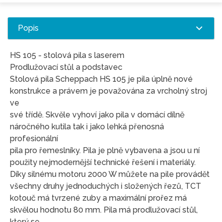
Popis
HS 105 - stolová pila s laserem
Prodlužovací stůl a podstavec
Stolová pila Scheppach HS 105 je pila úplně nové
konstrukce a právem je považována za vrcholný stroj
ve
své třídě. Skvěle vyhoví jako pila v domácí dílně
náročného kutila tak i jako lehká přenosná
profesionální
pila pro řemeslníky. Pila je plně vybavena a jsou u ní
použity nejmodernější technické řešení i materiály.
Díky silnému motoru 2000 W můžete na pile provádět
všechny druhy jednoduchých i složených řezů, TCT
kotouč má tvrzené zuby a maximální prořez má
skvělou hodnotu 80 mm. Pila má prodlužovací stůl,
který se