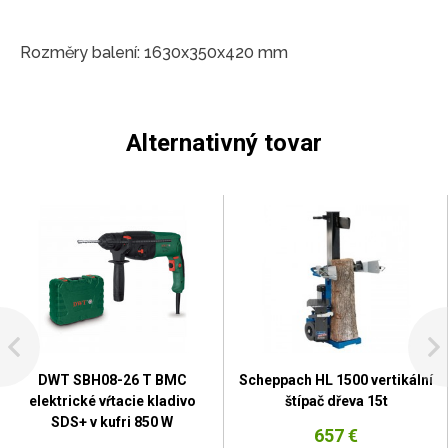
Rozměry balení: 1630x350x420 mm
Alternativný tovar
DWT SBH08-26 T BMC
Scheppach HL 1500 vertikální
elektrické vŕtacie kladivo
štípač dřeva 15t
SDS+ v kufri 850 W
657 €