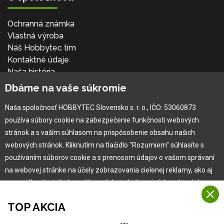
Ochranná známka
Vlastná výroba
Náš Hobbytec tím
Kontaktné údaje
Naša história
Kariéra
Dbáme na vaše súkromie
Naša spoločnosť HOBBYTEC Slovensko s. r. o., IČO: 53060873
Pre zákazníka
používa súbory cookie na zabezpečenie funkčnosti webových
stránok a s vaším súhlasom na prispôsobenie obsahu našich
Garancia najlepšej ceny
webových stránok. Kliknutím na tlačidlo "Rozumiem" súhlasíte s
Užívateľský manuál
používaním súborov cookie a s prenosom údajov o vašom správaní
Obchodné podmienky
na webovej stránke na účely zobrazovania cielenej reklamy, ako aj
Zákazník & partner
na sociálnych sieťach a reklamných sieťach na iných webových
Reklamácia
stránkach a meraniach.
Novinky
TOP AKCIA
Viac informácií