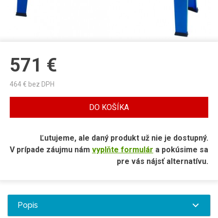
571
€
464
€ bez DPH
DO KOŠÍKA
Ľutujeme, ale daný produkt už nie je dostupný.
V prípade záujmu nám
vyplňte formulár
a pokúsime sa
pre vás nájsť alternatívu.
Popis