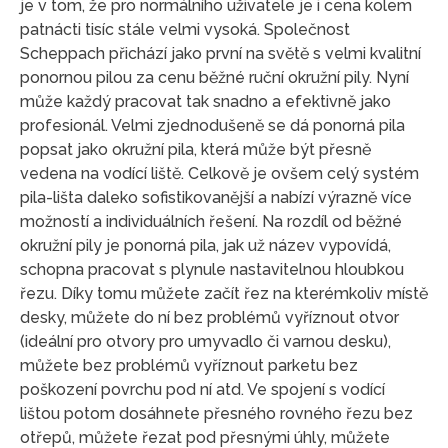
je v tom, že pro normálního uživatele je i cena kolem
patnácti tisíc stále velmi vysoká. Společnost
Scheppach přichází jako první na světě s velmi kvalitní
ponornou pilou za cenu běžné ruční okružní pily. Nyní
může každý pracovat tak snadno a efektivně jako
profesionál. Velmi zjednodušeně se dá ponorná pila
popsat jako okružní pila, která může být přesně
vedena na vodící liště. Celkově je ovšem celý systém
pila-lišta daleko sofistikovanější a nabízí výrazně více
možností a individuálních řešení. Na rozdíl od běžné
okružní pily je ponorná pila, jak už název vypovídá,
schopna pracovat s plynule nastavitelnou hloubkou
řezu. Díky tomu můžete začít řez na kterémkoliv místě
desky, můžete do ní bez problémů vyříznout otvor
(ideální pro otvory pro umyvadlo či varnou desku),
můžete bez problémů vyříznout parketu bez
poškození povrchu pod ní atd. Ve spojení s vodící
lištou potom dosáhnete přesného rovného řezu bez
otřepů, můžete řezat pod přesnými úhly, můžete