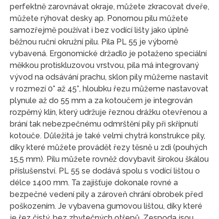
perfektně zarovnávat okraje, můžete zkracovat dveře,
můžete rýhovat desky ap. Ponornou pilu můžete
samozřejmě používat i bez vodící lišty jako úplně
běžnou ruční okružní pilu. Pila PL 55 je výborně
vybavená. Ergonomické držadlo je potaženo speciální
měkkou protiskluzovou vrstvou, pila má integrovaný
vývod na odsávání prachu, sklon pily můžeme nastavit
v rozmezí 0° až 45°, hloubku řezu můžeme nastavovat
plynule až do 55 mm a za kotoučem je integrován
rozpěrný klín, který udržuje řeznou drážku otevřenou a
brání tak nebezpečnému odmrštění pily při skřípnutí
kotouče. Důležitá je také velmi chytrá konstrukce pily,
díky které můžete provádět řezy těsně u zdi (pouhých
15,5 mm). Pilu můžete rovněž dovybavit širokou škálou
příslušenství. PL 55 se dodává spolu s vodící lištou o
délce 1400 mm. Ta zajišťuje dokonale rovné a
bezpečné vedení pily a zároveň chrání obrobek před
poškozením. Je vybavena gumovou lištou, díky které
je řez čistý, bez zbytečných otřepů. Zespoda jsou