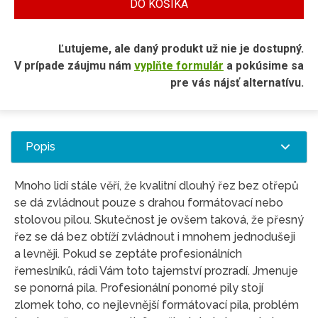
DO KOŠÍKA
Ľutujeme, ale daný produkt už nie je dostupný.
V prípade záujmu nám
vyplňte formulár
a pokúsime sa
pre vás nájsť alternatívu.
Popis
Mnoho lidí stále věří, že kvalitní dlouhý řez bez otřepů
se dá zvládnout pouze s drahou formátovací nebo
stolovou pilou. Skutečnost je ovšem taková, že přesný
řez se dá bez obtíží zvládnout i mnohem jednodušeji
a levněji. Pokud se zeptáte profesionálních
řemeslníků, rádi Vám toto tajemství prozradí. Jmenuje
se ponorná pila. Profesionální ponorné pily stojí
zlomek toho, co nejlevnější formátovací pila, problém