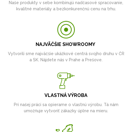
Naše produkty v sebe kombinujú nadčasové spracovanie,
kvalitné materiály a bezkonkurenčnú cenu na trhu.
NAJVÄČŠIE SHOWROOMY
Vytvorili sme najväčšie ukážkové centrá svojho druhu v ČR
a SK. Nájdete nás v Prahe a Prešove.
VLASTNÁ VÝROBA
Pri našej práci sa opierame o vlastnú výrobu. Tá nám
umožňuje vytvoriť zákazky úplne na mieru.