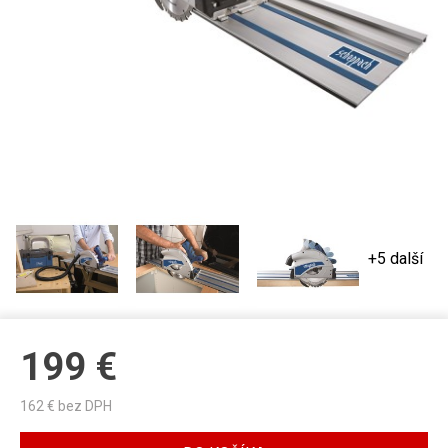
+5 další
199
€
162
€ bez DPH