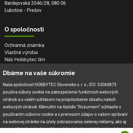
Bardejovská 2046/28, 080 06
Ľubotice - Prešov
O spoločnosti
Ochranná známka
Vlastná výroba
Náš Hobbytec tím
Kontaktné údaje
Dbáme na vaše súkromie
Naša história
Kariéra
Naša spoločnosť HOBBYTEC Slovensko s. r. o., IČO: 53060873
používa súbory cookie na zabezpečenie funkčnosti webových
Pre zákazníka
stránok a s vaším súhlasom na prispôsobenie obsahu našich
webových stránok. Kliknutím na tlačidlo "Rozumiem" súhlasíte s
používaním súborov cookie a s prenosom údajov o vašom správaní
Garancia najlepšej ceny
na webovej stránke na účely zobrazovania cielenej reklamy, ako aj
Užívateľský manuál
na sociálnych sieťach a reklamných sieťach na iných webových
Obchodné podmienky