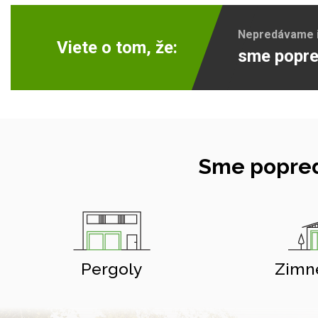
Nepredávame ib
Viete o tom, že:
sme popre
Sme popred
Pergoly
Zimn