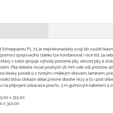
 Scheppachu PL 75 je nepřekonatelný svojí šíří využití hlavn
(pomocí spojovacího článku lze kombinovat i více lišt za s
 který v sobě spojuje výhody ponorné pily, okružní pily a stol
lém. Pila dokáže řezat pouhých 16 mm ode zdi, prořízne a
řed desky, poradí si s tvrdým i měkkým dřevem, laminem, př
 vodící lištou dokáže dělat přesné dlouhé řezy a to i pod úh
u na připojení odsavače prachu, 3 m gumovým kabelem a oc
5.00 x 315.00
0 x 310.00