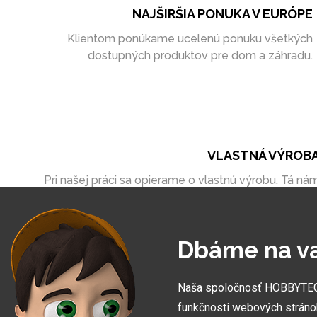
NAJŠIRŠIA PONUKA V EURÓPE
Klientom ponúkame ucelenú ponuku všetkých
dostupných produktov pre dom a záhradu.
VLASTNÁ VÝROB
Pri našej práci sa opierame o vlastnú výrobu. Tá ná
umožňuje vytvoriť zákazky úplne na mieru
Dbáme na v
Naša spoločnosť HOBBYTEC S
funkčnosti webových stráno