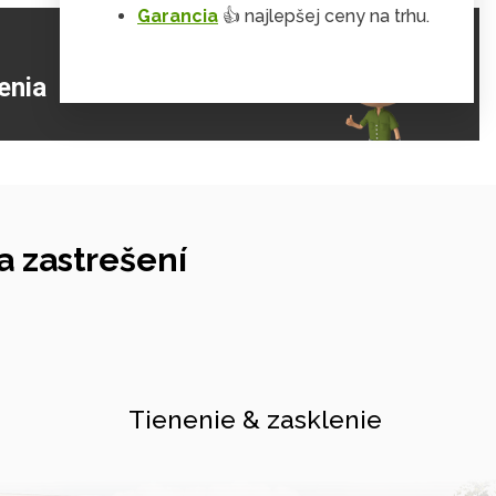
Garancia
👍 najlepšej ceny na trhu.
ZJISTIŤ VIAC
enia
 zastrešení
Tienenie & zasklenie