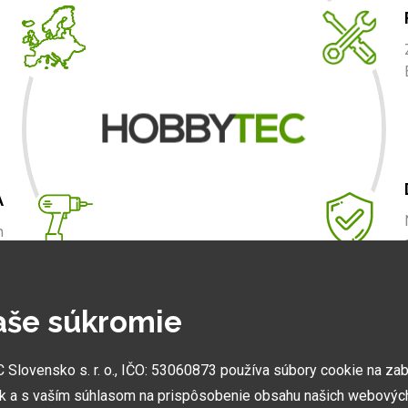
A
m
.
aše súkromie
NAJVÄČŠIE SHOWROOMY
lovensko s. r. o., IČO: 53060873 používa súbory cookie na za
k a s vaším súhlasom na prispôsobenie obsahu našich webových
Vytvorili sme najväčšie ukážkové centrá svojho druhu