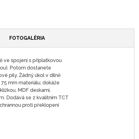
FOTOGALÉRIA
ě ve spojení s příplatkovou
ebou). Potom dostanete
ové pily. Žádný úkol v dílně
ž 75 mm materiálu, dokáže
ekližkou, MDF deskami,
lem. Dodává se z kvalitním TCT
hrannou proti překlopení