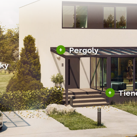
Hliníkové pergoly
+
Pergoly
Bioklimatické pergoly
šky
Altány a zastrešenie
šky
Solárne pergoly
ky pre auto
+
Tien
Tienenie
Zasklenie