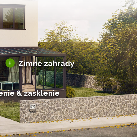
Sezónne zimné záhrady
+
Zimné zahrady
Hliníkové zimné záhrady
Posuvné zimné záhrady
Solárne zimné záhrady
enie & zasklenie