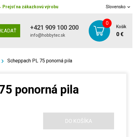
→
Prejsť na zákazkovú výrobu
Slovensko
0
+421 909 100 200
Košík
HĽADAŤ
0 €
info@hobbytec.sk
Scheppach PL 75 ponorná pila
75 ponorná pila
DO KOŠÍKA