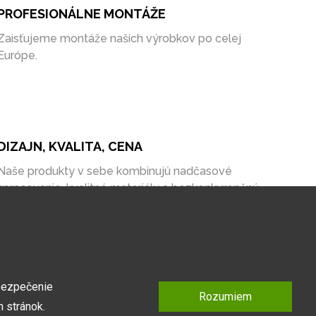
PROFESIONÁLNE MONTÁŽE
Zaisťujeme montáže našich výrobkov po celej
Európe.
DIZAJN, KVALITA, CENA
Naše produkty v sebe kombinujú nadčasové
spracovanie, kvalitné materiály a bezkonkurenčnú
cenu na trhu.
bezpečenie
Rozumiem
 stránok.