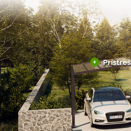
+
Prístre
Hliníkové prístre
Solárne prístreš